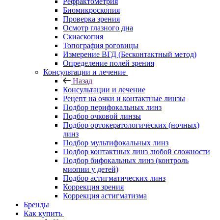
Рефрактометрия
Биомикроскопия
Проверка зрения
Осмотр глазного дна
Скиаскопия
Топография роговицы
Измерение ВГД (Бесконтактный метод)
Определение полей зрения
Консультации и лечение
Назад
Консультации и лечение
Рецепт на очки и контактные линзы
Подбор перифокальных линз
Подбор очковой линзы
Подбор ортокератологических (ночных)
линз
Подбор мультифокальных линз
Подбор контактных линз любой сложности
Подбор бифокальных линз (контроль
миопии у детей)
Подбор астигматических линз
Коррекция зрения
Коррекция астигматизма
Бренды
Как купить