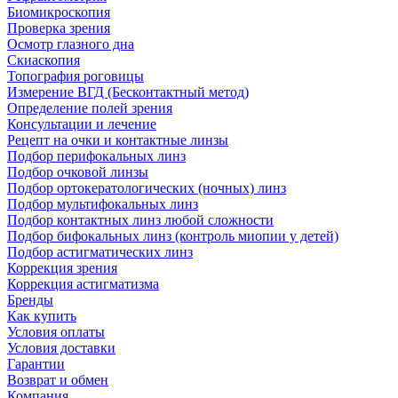
Биомикроскопия
Проверка зрения
Осмотр глазного дна
Скиаскопия
Топография роговицы
Измерение ВГД (Бесконтактный метод)
Определение полей зрения
Консультации и лечение
Рецепт на очки и контактные линзы
Подбор перифокальных линз
Подбор очковой линзы
Подбор ортокератологических (ночных) линз
Подбор мультифокальных линз
Подбор контактных линз любой сложности
Подбор бифокальных линз (контроль миопии у детей)
Подбор астигматических линз
Коррекция зрения
Коррекция астигматизма
Бренды
Как купить
Условия оплаты
Условия доставки
Гарантии
Возврат и обмен
Компания