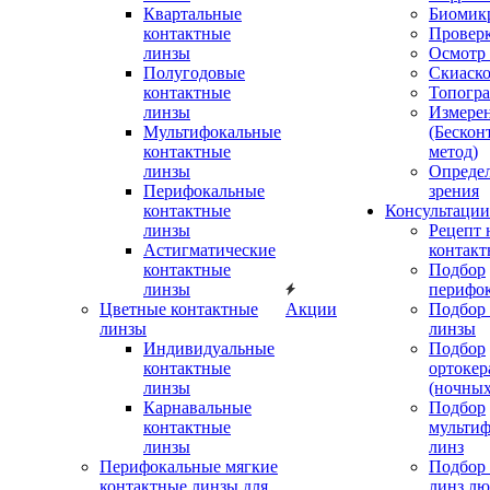
Квартальные
Биомик
контактные
Проверк
линзы
Осмотр 
Полугодовые
Скиаск
контактные
Топогр
линзы
Измере
Мультифокальные
(Бескон
контактные
метод)
линзы
Определ
Перифокальные
зрения
контактные
Консультации
линзы
Рецепт 
Астигматические
контакт
контактные
Подбор
линзы
перифо
Цветные контактные
Акции
Подбор 
линзы
линзы
Индивидуальные
Подбор
контактные
ортокер
линзы
(ночных
Карнавальные
Подбор
контактные
мульти
линзы
линз
Перифокальные мягкие
Подбор
контактные линзы для
линз л