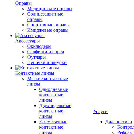
Оправы
Медицинские оправы
Солнцезащитные
оправы
Спортивные оправы
Имиджевые оправы
Аксессуары
Окклюдеры
Салфетки и спреи
Футляры
Цепочки и шнурки
Контактные линзы
Мягкие контактные
линзы
Однодневные
контактные
линзы
Двухнедельные
контактные
Услуги
линзы
Ежемесячные
Диагностика
контактные
Контро
линзы
Рефракт