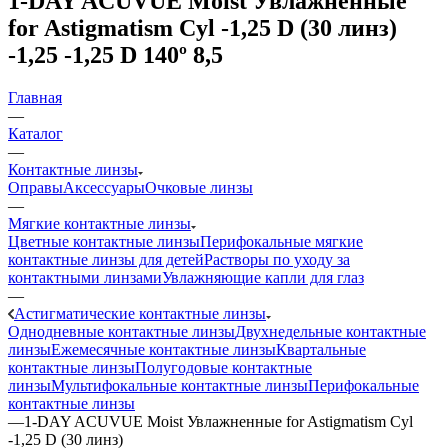
1-DAY ACUVUE Moist Увлажненные
for Astigmatism Cyl -1,25 D (30 линз)
-1,25 -1,25 D 140º 8,5
Главная
—
Каталог
—
Контактные линзы
Оправы
Аксессуары
Очковые линзы
—
Мягкие контактные линзы
Цветные контактные линзы
Перифокальные мягкие
контактные линзы для детей
Растворы по уходу за
контактными линзами
Увлажняющие капли для глаз
—
Астигматические контактные линзы
Однодневные контактные линзы
Двухнедельные контактные
линзы
Ежемесячные контактные линзы
Квартальные
контактные линзы
Полугодовые контактные
линзы
Мультифокальные контактные линзы
Перифокальные
контактные линзы
—
1-DAY ACUVUE Moist Увлажненные for Astigmatism Cyl
-1,25 D (30 линз)