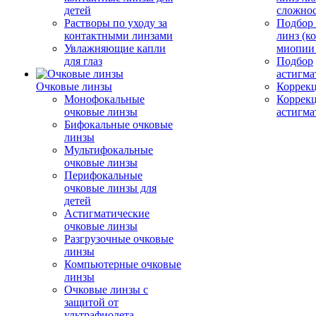
детей
сложно
Растворы по уходу за
Подбор
контактными линзами
линз (к
Увлажняющие капли
миопии 
для глаз
Подбор
астигма
Очковые линзы
Коррекц
Монофокальные
Коррек
очковые линзы
астигма
Бифокальные очковые
линзы
Мультифокальные
очковые линзы
Перифокальные
очковые линзы для
детей
Астигматические
очковые линзы
Разгрузочные очковые
линзы
Компьютерные очковые
линзы
Очковые линзы с
защитой от
ультрафиолета