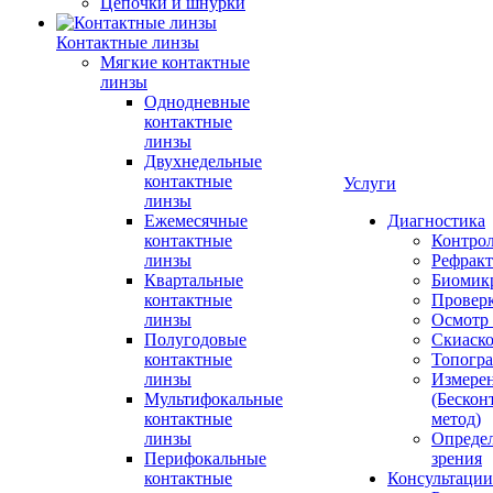
Цепочки и шнурки
Контактные линзы
Мягкие контактные
линзы
Однодневные
контактные
линзы
Двухнедельные
контактные
Услуги
линзы
Ежемесячные
Диагностика
контактные
Контро
линзы
Рефракт
Квартальные
Биомик
контактные
Проверк
линзы
Осмотр 
Полугодовые
Скиаск
контактные
Топогр
линзы
Измере
Мультифокальные
(Бескон
контактные
метод)
линзы
Определ
Перифокальные
зрения
контактные
Консультации