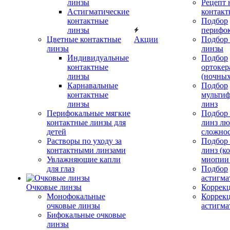
линзы
Рецепт 
Астигматические
контакт
контактные
Подбор
линзы
перифо
Цветные контактные
Акции
Подбор 
линзы
линзы
Индивидуальные
Подбор
контактные
ортокер
линзы
(ночных
Карнавальные
Подбор
контактные
мульти
линзы
линз
Перифокальные мягкие
Подбор
контактные линзы для
линз л
детей
сложно
Растворы по уходу за
Подбор
контактными линзами
линз (к
Увлажняющие капли
миопии 
для глаз
Подбор
астигма
Очковые линзы
Коррекц
Монофокальные
Коррек
очковые линзы
астигма
Бифокальные очковые
линзы