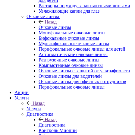
для детей
Растворы по уходу за контактными линзами
Увлажняющие капли для глаз
Очковые линзы
Назад
Очковые линзы
Монофокальные очковые линзы
Бифокальные очковые линзы
Мультифокальные очковые линзы
Перифокальные очковые линзы для детей
Астигматические очковые линзы
Разгрузочные очковые линзы
Компьютерные очковые линзы
Очковые линзы с защитой от ультрафиолета
Очковые линзы для водителей
Очковые линзы для офисных сотрудников
Перифокальные очковые линзы
Акции
Услуги
Назад
Услуги
Диагностика
Назад
Диагностика
Контроль Миопии