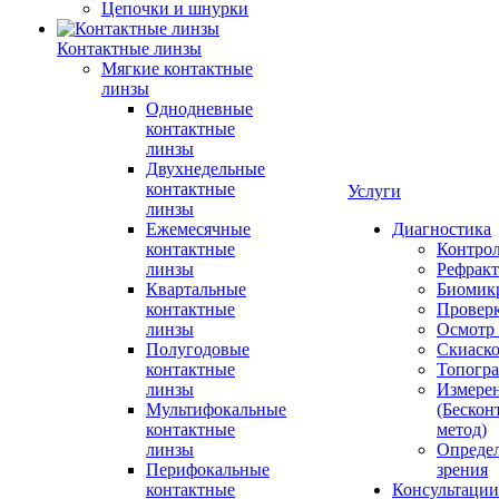
Цепочки и шнурки
Контактные линзы
Мягкие контактные
линзы
Однодневные
контактные
линзы
Двухнедельные
контактные
Услуги
линзы
Ежемесячные
Диагностика
контактные
Контро
линзы
Рефракт
Квартальные
Биомик
контактные
Проверк
линзы
Осмотр 
Полугодовые
Скиаск
контактные
Топогр
линзы
Измере
Мультифокальные
(Бескон
контактные
метод)
линзы
Определ
Перифокальные
зрения
контактные
Консультации