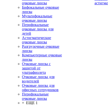
очковые линзы
астигма
Бифокальные очковые
линзы
Мультифокальные
очковые линзы
Перифокальные
очковые линзы для
детей
Астигматические
очковые линзы
Разгрузочные очковые
линзы
Компьютерные очковые
линзы
Очковые линзы с
защитой от
ультрафиолета
Очковые линзы для
водителей
Очковые линзы для
офисных сотрудников
Перифокальные
очковые линзы
+ ЕЩЕ 1