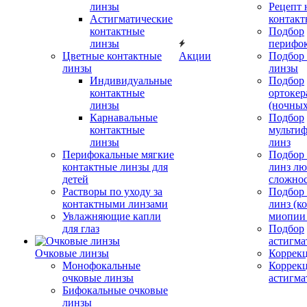
линзы
Рецепт 
Астигматические
контакт
контактные
Подбор
линзы
перифо
Цветные контактные
Акции
Подбор 
линзы
линзы
Индивидуальные
Подбор
контактные
ортокер
линзы
(ночных
Карнавальные
Подбор
контактные
мульти
линзы
линз
Перифокальные мягкие
Подбор
контактные линзы для
линз л
детей
сложно
Растворы по уходу за
Подбор
контактными линзами
линз (к
Увлажняющие капли
миопии 
для глаз
Подбор
астигма
Очковые линзы
Коррекц
Монофокальные
Коррек
очковые линзы
астигма
Бифокальные очковые
линзы