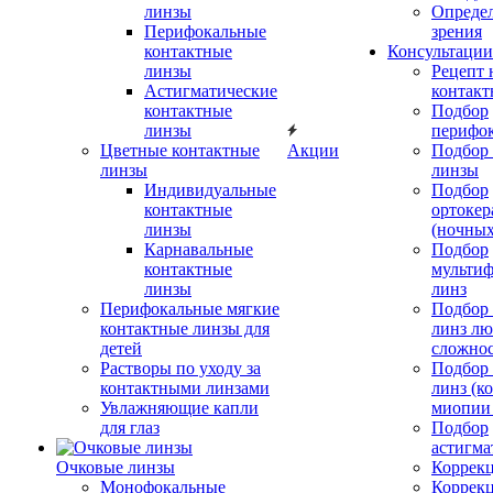
линзы
Определ
Перифокальные
зрения
контактные
Консультации
линзы
Рецепт 
Астигматические
контакт
контактные
Подбор
линзы
перифо
Цветные контактные
Акции
Подбор 
линзы
линзы
Индивидуальные
Подбор
контактные
ортокер
линзы
(ночных
Карнавальные
Подбор
контактные
мульти
линзы
линз
Перифокальные мягкие
Подбор
контактные линзы для
линз л
детей
сложно
Растворы по уходу за
Подбор
контактными линзами
линз (к
Увлажняющие капли
миопии 
для глаз
Подбор
астигма
Очковые линзы
Коррекц
Монофокальные
Коррек