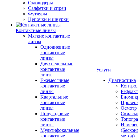
Окклюдеры
Салфетки и спреи
Футляры
Цепочки и шнурки
Контактные линзы
Мягкие контактные
линзы
Однодневные
контактные
линзы
Двухнедельные
контактные
Услуги
линзы
Ежемесячные
Диагностика
контактные
Контро
линзы
Рефракт
Квартальные
Биомик
контактные
Проверк
линзы
Осмотр 
Полугодовые
Скиаск
контактные
Топогр
линзы
Измере
Мультифокальные
(Бескон
контактные
метод)