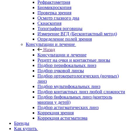
Рефрактометрия
Биомикроскопия
Проверка зрения
Осмотр глазного дна
Скиаскопия
Топография роговицы
Измерение ВГД (Бесконтактный метод)
Определение полей зрения
Консультации и лечение
Назад
Консультации и лечение
Рецепт на очки и контактные линзы
Подбор перифокальных линз
Подбор очковой линзы
Подбор ортокератологических (ночных)
линз
Подбор мультифокальных линз
Подбор контактных линз любой сложности
Подбор бифокальных линз (контроль
миопии у детей)
Подбор астигматических линз
Коррекция зрения
Коррекция астигматизма
Бренды
Как купить