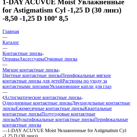
1-DAY ACUVUE Moist Увлажненные
for Astigmatism Cyl -1,25 D (30 линз)
-8,50 -1,25 D 100º 8,5
Главная
—
Каталог
—
Контактные линзы
Оправы
Аксессуары
Очковые линзы
—
Мягкие контактные линзы
Цветные контактные линзы
Перифокальные мягкие
контактные линзы для детей
Растворы по уходу за
контактными линзами
Увлажняющие капли для глаз
—
Астигматические контактные линзы
Однодневные контактные линзы
Двухнедельные контактные
линзы
Ежемесячные контактные линзы
Квартальные
контактные линзы
Полугодовые контактные
линзы
Мультифокальные контактные линзы
Перифокальные
контактные линзы
—
1-DAY ACUVUE Moist Увлажненные for Astigmatism Cyl
-1,25 D (30 линз)