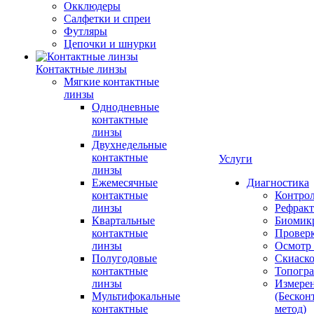
Окклюдеры
Салфетки и спреи
Футляры
Цепочки и шнурки
Контактные линзы
Мягкие контактные
линзы
Однодневные
контактные
линзы
Двухнедельные
контактные
Услуги
линзы
Ежемесячные
Диагностика
контактные
Контро
линзы
Рефракт
Квартальные
Биомик
контактные
Проверк
линзы
Осмотр 
Полугодовые
Скиаск
контактные
Топогр
линзы
Измере
Мультифокальные
(Бескон
контактные
метод)