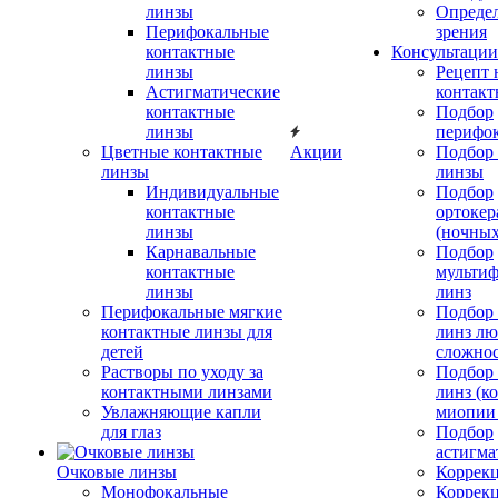
линзы
Определ
Перифокальные
зрения
контактные
Консультации
линзы
Рецепт 
Астигматические
контакт
контактные
Подбор
линзы
перифо
Цветные контактные
Акции
Подбор 
линзы
линзы
Индивидуальные
Подбор
контактные
ортокер
линзы
(ночных
Карнавальные
Подбор
контактные
мульти
линзы
линз
Перифокальные мягкие
Подбор
контактные линзы для
линз л
детей
сложно
Растворы по уходу за
Подбор
контактными линзами
линз (к
Увлажняющие капли
миопии 
для глаз
Подбор
астигма
Очковые линзы
Коррекц
Монофокальные
Коррек