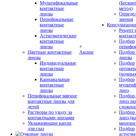
Мультифокальные
(Бескон
контактные
метод)
линзы
Определ
Перифокальные
зрения
контактные
Консультации
линзы
Рецепт 
Астигматические
контакт
контактные
Подбор
линзы
перифо
Цветные контактные
Акции
Подбор 
линзы
линзы
Индивидуальные
Подбор
контактные
ортокер
линзы
(ночных
Карнавальные
Подбор
контактные
мульти
линзы
линз
Перифокальные мягкие
Подбор
контактные линзы для
линз л
детей
сложно
Растворы по уходу за
Подбор
контактными линзами
линз (к
Увлажняющие капли
миопии 
для глаз
Подбор
астигма