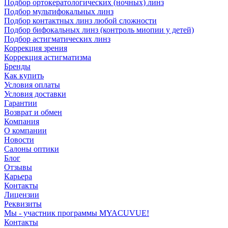
Подбор ортокератологических (ночных) линз
Подбор мультифокальных линз
Подбор контактных линз любой сложности
Подбор бифокальных линз (контроль миопии у детей)
Подбор астигматических линз
Коррекция зрения
Коррекция астигматизма
Бренды
Как купить
Условия оплаты
Условия доставки
Гарантии
Возврат и обмен
Компания
О компании
Новости
Салоны оптики
Блог
Отзывы
Карьера
Контакты
Лицензии
Реквизиты
Мы - участник программы MYACUVUE!
Контакты