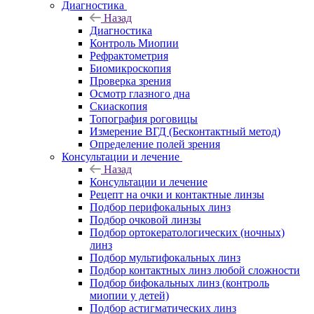
Диагностика
Назад
Диагностика
Контроль Миопии
Рефрактометрия
Биомикроскопия
Проверка зрения
Осмотр глазного дна
Скиаскопия
Топография роговицы
Измерение ВГД (Бесконтактный метод)
Определение полей зрения
Консультации и лечение
Назад
Консультации и лечение
Рецепт на очки и контактные линзы
Подбор перифокальных линз
Подбор очковой линзы
Подбор ортокератологических (ночных)
линз
Подбор мультифокальных линз
Подбор контактных линз любой сложности
Подбор бифокальных линз (контроль
миопии у детей)
Подбор астигматических линз