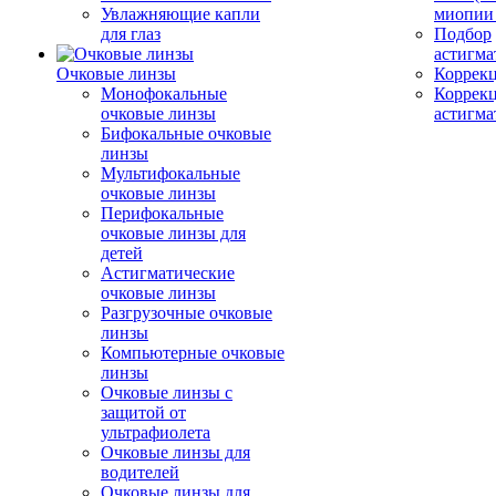
Увлажняющие капли
миопии 
для глаз
Подбор
астигма
Очковые линзы
Коррекц
Монофокальные
Коррек
очковые линзы
астигма
Бифокальные очковые
линзы
Мультифокальные
очковые линзы
Перифокальные
очковые линзы для
детей
Астигматические
очковые линзы
Разгрузочные очковые
линзы
Компьютерные очковые
линзы
Очковые линзы с
защитой от
ультрафиолета
Очковые линзы для
водителей
Очковые линзы для