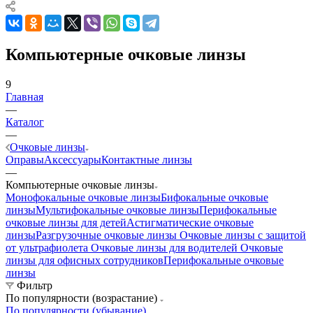
Компьютерные очковые линзы
9
Главная
—
Каталог
—
Очковые линзы
Оправы
Аксессуары
Контактные линзы
—
Компьютерные очковые линзы
Монофокальные очковые линзы
Бифокальные очковые
линзы
Мультифокальные очковые линзы
Перифокальные
очковые линзы для детей
Астигматические очковые
линзы
Разгрузочные очковые линзы
Очковые линзы с защитой
от ультрафиолета
Очковые линзы для водителей
Очковые
линзы для офисных сотрудников
Перифокальные очковые
линзы
Фильтр
По популярности (возрастание)
По популярности (убывание)