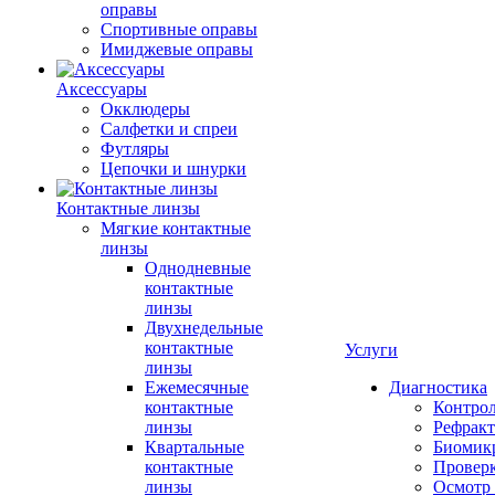
оправы
Спортивные оправы
Имиджевые оправы
Аксессуары
Окклюдеры
Салфетки и спреи
Футляры
Цепочки и шнурки
Контактные линзы
Мягкие контактные
линзы
Однодневные
контактные
линзы
Двухнедельные
контактные
Услуги
линзы
Ежемесячные
Диагностика
контактные
Контро
линзы
Рефракт
Квартальные
Биомик
контактные
Проверк
линзы
Осмотр 