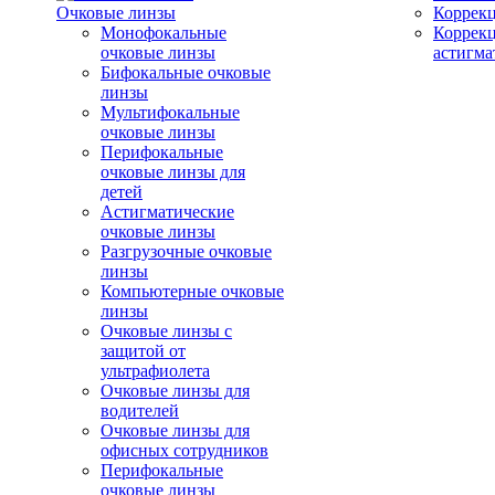
Очковые линзы
Коррекц
Монофокальные
Коррек
очковые линзы
астигма
Бифокальные очковые
линзы
Мультифокальные
очковые линзы
Перифокальные
очковые линзы для
детей
Астигматические
очковые линзы
Разгрузочные очковые
линзы
Компьютерные очковые
линзы
Очковые линзы с
защитой от
ультрафиолета
Очковые линзы для
водителей
Очковые линзы для
офисных сотрудников
Перифокальные
очковые линзы