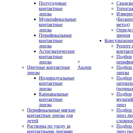
Полугодовые
Скиаск
контактные
Топогр
линзы
Измере
Мультифокальные
(Бескон
контактные
метод)
линзы
Определ
Перифокальные
зрения
контактные
Консультации
линзы
Рецепт 
Астигматические
контакт
контактные
Подбор
линзы
перифо
Цветные контактные
Акции
Подбор 
линзы
линзы
Индивидуальные
Подбор
контактные
ортокер
линзы
(ночных
Карнавальные
Подбор
контактные
мульти
линзы
линз
Перифокальные мягкие
Подбор
контактные линзы для
линз л
детей
сложно
Растворы по уходу за
Подбор
контактными линзами
линз (к