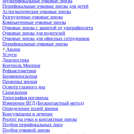
Мультифокальные очковые линзы
Перифокальные очковые линзы для детей
Астигматические очковые линзы
Разгрузочные очковые линзы
Компьютерные очковые линзы
Очковые линзы с защитой от ультрафиолета
Очковые линзы для водителей
Очковые линзы для офисных сотрудников
Перифокальные очковые линзы
Акции
Услуги
Диагностика
Контроль Миопии
Рефрактометрия
Биомикроскопия
Проверка зрения
Осмотр глазного дна
Скиаскопия
Топография роговицы
Измерение ВГД (Бесконтактный метод)
Определение полей зрения
Консультации и лечение
Рецепт на очки и контактные линзы
Подбор перифокальных линз
Подбор очковой линзы