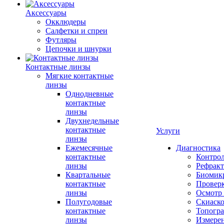
Аксессуары
Окклюдеры
Салфетки и спреи
Футляры
Цепочки и шнурки
Контактные линзы
Мягкие контактные
линзы
Однодневные
контактные
линзы
Двухнедельные
контактные
Услуги
линзы
Ежемесячные
Диагностика
контактные
Контро
линзы
Рефракт
Квартальные
Биомик
контактные
Проверк
линзы
Осмотр 
Полугодовые
Скиаск
контактные
Топогр
линзы
Измере