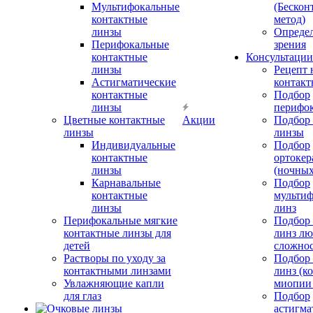
Мультифокальные
(Бескон
контактные
метод)
линзы
Определ
Перифокальные
зрения
контактные
Консультации
линзы
Рецепт 
Астигматические
контакт
контактные
Подбор
линзы
перифо
Цветные контактные
Акции
Подбор 
линзы
линзы
Индивидуальные
Подбор
контактные
ортокер
линзы
(ночных
Карнавальные
Подбор
контактные
мульти
линзы
линз
Перифокальные мягкие
Подбор
контактные линзы для
линз л
детей
сложно
Растворы по уходу за
Подбор
контактными линзами
линз (к
Увлажняющие капли
миопии 
для глаз
Подбор
астигма