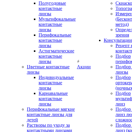
Полугодовые
Скиаск
контактные
Топогр
линзы
Измере
Мультифокальные
(Бескон
контактные
метод)
линзы
Определ
Перифокальные
зрения
контактные
Консультации
линзы
Рецепт 
Астигматические
контакт
контактные
Подбор
линзы
перифо
Цветные контактные
Акции
Подбор 
линзы
линзы
Индивидуальные
Подбор
контактные
ортокер
линзы
(ночных
Карнавальные
Подбор
контактные
мульти
линзы
линз
Перифокальные мягкие
Подбор
контактные линзы для
линз л
детей
сложно
Растворы по уходу за
Подбор
контактными линзами
линз (к