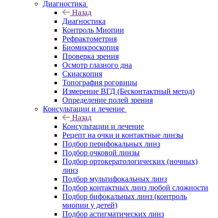
Диагностика
Назад
Диагностика
Контроль Миопии
Рефрактометрия
Биомикроскопия
Проверка зрения
Осмотр глазного дна
Скиаскопия
Топография роговицы
Измерение ВГД (Бесконтактный метод)
Определение полей зрения
Консультации и лечение
Назад
Консультации и лечение
Рецепт на очки и контактные линзы
Подбор перифокальных линз
Подбор очковой линзы
Подбор ортокератологических (ночных)
линз
Подбор мультифокальных линз
Подбор контактных линз любой сложности
Подбор бифокальных линз (контроль
миопии у детей)
Подбор астигматических линз