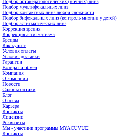
Подбор ортокератологических (ночных) линз
Подбор мультифокальных линз
Подбор контактных линз любой сложности
Подбор бифокальных линз (контроль миопии у детей)
Подбор астигматических линз
Коррекция зрения
Коррекция астигматизма
Бренды
Как купить
Условия оплаты
Условия доставки
Гарантии
Возврат и обмен
Компания
О компании
Новости
Салоны оптики
Блог
Отзывы
Карьера
Контакты
Лицензии
Реквизиты
Мы - участник программы MYACUVUE!
Контакты