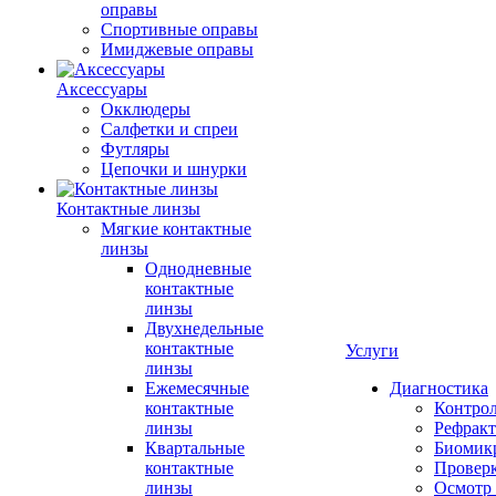
оправы
Спортивные оправы
Имиджевые оправы
Аксессуары
Окклюдеры
Салфетки и спреи
Футляры
Цепочки и шнурки
Контактные линзы
Мягкие контактные
линзы
Однодневные
контактные
линзы
Двухнедельные
контактные
Услуги
линзы
Ежемесячные
Диагностика
контактные
Контро
линзы
Рефракт
Квартальные
Биомик
контактные
Проверк
линзы
Осмотр 