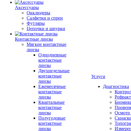
Аксессуары
Окклюдеры
Салфетки и спреи
Футляры
Цепочки и шнурки
Контактные линзы
Мягкие контактные
линзы
Однодневные
контактные
линзы
Двухнедельные
контактные
Услуги
линзы
Ежемесячные
Диагностика
контактные
Контро
линзы
Рефракт
Квартальные
Биомик
контактные
Проверк
линзы
Осмотр 
Полугодовые
Скиаск
контактные
Топогр
линзы
Измере