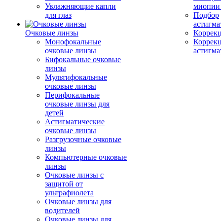
Увлажняющие капли
миопии 
для глаз
Подбор
астигма
Очковые линзы
Коррекц
Монофокальные
Коррек
очковые линзы
астигма
Бифокальные очковые
линзы
Мультифокальные
очковые линзы
Перифокальные
очковые линзы для
детей
Астигматические
очковые линзы
Разгрузочные очковые
линзы
Компьютерные очковые
линзы
Очковые линзы с
защитой от
ультрафиолета
Очковые линзы для
водителей
Очковые линзы для