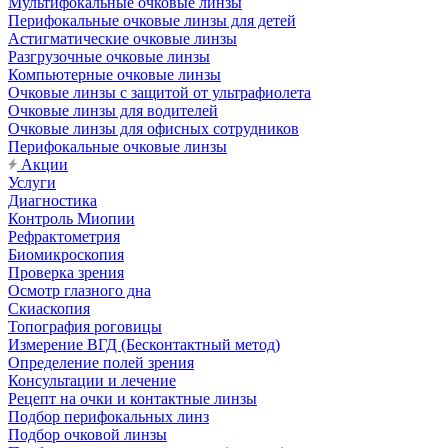
Мультифокальные очковые линзы
Перифокальные очковые линзы для детей
Астигматические очковые линзы
Разгрузочные очковые линзы
Компьютерные очковые линзы
Очковые линзы с защитой от ультрафиолета
Очковые линзы для водителей
Очковые линзы для офисных сотрудников
Перифокальные очковые линзы
Акции
Услуги
Диагностика
Контроль Миопии
Рефрактометрия
Биомикроскопия
Проверка зрения
Осмотр глазного дна
Скиаскопия
Топография роговицы
Измерение ВГД (Бесконтактный метод)
Определение полей зрения
Консультации и лечение
Рецепт на очки и контактные линзы
Подбор перифокальных линз
Подбор очковой линзы