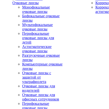
Очковые линзы
Коррекц
Монофокальные
Коррек
очковые линзы
астигма
Бифокальные очковые
линзы
Мультифокальные
очковые линзы
Перифокальные
очковые линзы для
детей
Астигматические
очковые линзы
Разгрузочные очковые
линзы
Компьютерные очковые
линзы
Очковые линзы с
защитой от
ультрафиолета
Очковые линзы для
водителей
Очковые линзы для
офисных сотрудников
Перифокальные
очковые линзы