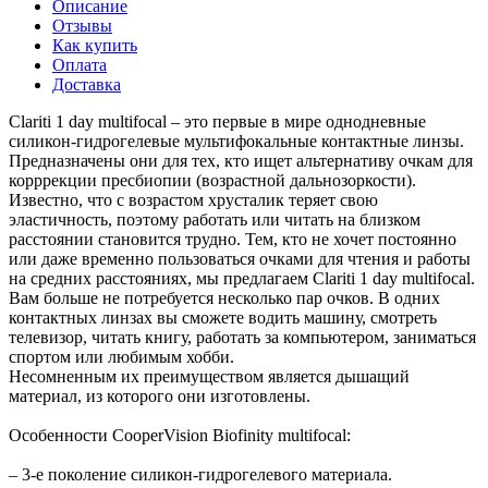
Описание
Отзывы
Как купить
Оплата
Доставка
Clariti 1 day multifocal – это первые в мире однодневные
силикон-гидрогелевые мультифокальные контактные линзы.
Предназначены они для тех, кто ищет альтернативу очкам для
корррекции пресбиопии (возрастной дальнозоркости).
Известно, что с возрастом хрусталик теряет свою
эластичность, поэтому работать или читать на близком
расстоянии становится трудно. Тем, кто не хочет постоянно
или даже временно пользоваться очками для чтения и работы
на средних расстояниях, мы предлагаем Clariti 1 day multifocal.
Вам больше не потребуется несколько пар очков. В одних
контактных линзах вы сможете водить машину, смотреть
телевизор, читать книгу, работать за компьютером, заниматься
спортом или любимым хобби.
Несомненным их преимуществом является дышащий
материал, из которого они изготовлены.
Особенности CooperVision Biofinity multifocal:
– 3-е поколение силикон-гидрогелевого материала.