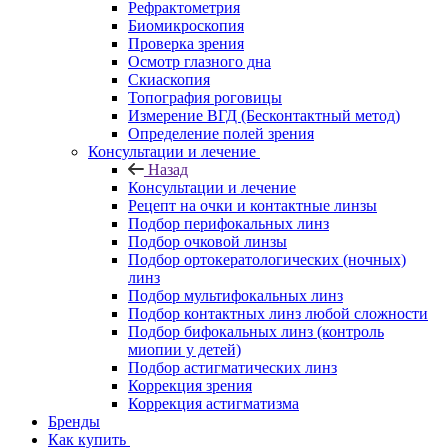
Рефрактометрия
Биомикроскопия
Проверка зрения
Осмотр глазного дна
Скиаскопия
Топография роговицы
Измерение ВГД (Бесконтактный метод)
Определение полей зрения
Консультации и лечение
Назад
Консультации и лечение
Рецепт на очки и контактные линзы
Подбор перифокальных линз
Подбор очковой линзы
Подбор ортокератологических (ночных)
линз
Подбор мультифокальных линз
Подбор контактных линз любой сложности
Подбор бифокальных линз (контроль
миопии у детей)
Подбор астигматических линз
Коррекция зрения
Коррекция астигматизма
Бренды
Как купить