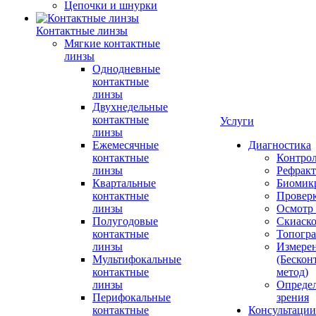
Цепочки и шнурки
Контактные линзы
Мягкие контактные
линзы
Однодневные
контактные
линзы
Двухнедельные
контактные
Услуги
линзы
Ежемесячные
Диагностика
контактные
Контро
линзы
Рефракт
Квартальные
Биомик
контактные
Проверк
линзы
Осмотр 
Полугодовые
Скиаск
контактные
Топогр
линзы
Измере
Мультифокальные
(Бескон
контактные
метод)
линзы
Определ
Перифокальные
зрения
контактные
Консультации