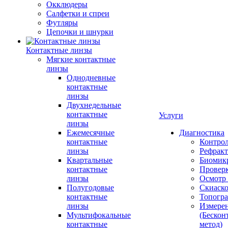
Окклюдеры
Салфетки и спреи
Футляры
Цепочки и шнурки
Контактные линзы
Мягкие контактные
линзы
Однодневные
контактные
линзы
Двухнедельные
контактные
Услуги
линзы
Ежемесячные
Диагностика
контактные
Контро
линзы
Рефракт
Квартальные
Биомик
контактные
Проверк
линзы
Осмотр 
Полугодовые
Скиаск
контактные
Топогр
линзы
Измере
Мультифокальные
(Бескон
контактные
метод)