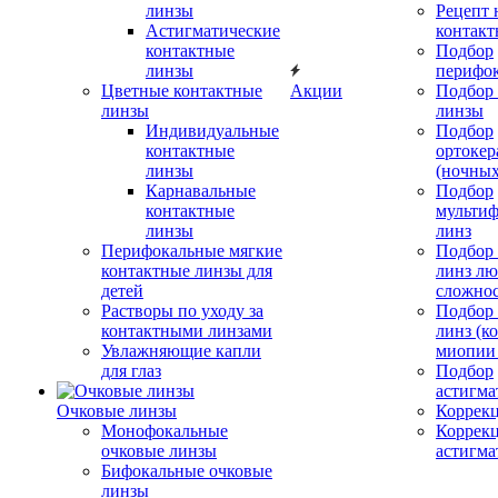
линзы
Рецепт 
Астигматические
контакт
контактные
Подбор
линзы
перифо
Цветные контактные
Акции
Подбор 
линзы
линзы
Индивидуальные
Подбор
контактные
ортокер
линзы
(ночных
Карнавальные
Подбор
контактные
мульти
линзы
линз
Перифокальные мягкие
Подбор
контактные линзы для
линз л
детей
сложно
Растворы по уходу за
Подбор
контактными линзами
линз (к
Увлажняющие капли
миопии 
для глаз
Подбор
астигма
Очковые линзы
Коррекц
Монофокальные
Коррек
очковые линзы
астигма
Бифокальные очковые
линзы