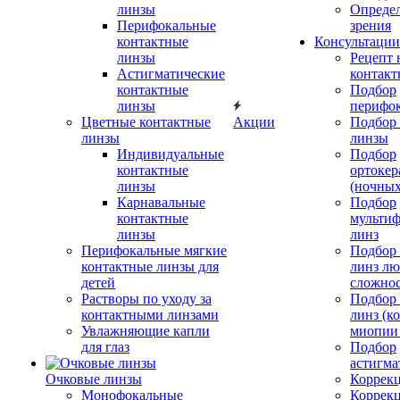
линзы
Определ
Перифокальные
зрения
контактные
Консультации
линзы
Рецепт 
Астигматические
контакт
контактные
Подбор
линзы
перифо
Цветные контактные
Акции
Подбор 
линзы
линзы
Индивидуальные
Подбор
контактные
ортокер
линзы
(ночных
Карнавальные
Подбор
контактные
мульти
линзы
линз
Перифокальные мягкие
Подбор
контактные линзы для
линз л
детей
сложно
Растворы по уходу за
Подбор
контактными линзами
линз (к
Увлажняющие капли
миопии 
для глаз
Подбор
астигма
Очковые линзы
Коррекц
Монофокальные
Коррек