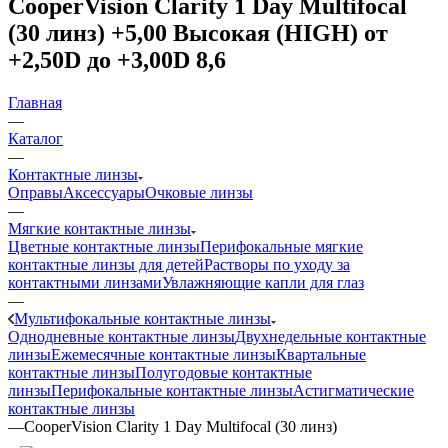
CooperVision Clarity 1 Day Multifocal
(30 линз) +5,00 Высокая (HIGH) от
+2,50D до +3,00D 8,6
Главная
—
Каталог
—
Контактные линзы
Оправы
Аксессуары
Очковые линзы
—
Мягкие контактные линзы
Цветные контактные линзы
Перифокальные мягкие
контактные линзы для детей
Растворы по уходу за
контактными линзами
Увлажняющие капли для глаз
—
Мультифокальные контактные линзы
Однодневные контактные линзы
Двухнедельные контактные
линзы
Ежемесячные контактные линзы
Квартальные
контактные линзы
Полугодовые контактные
линзы
Перифокальные контактные линзы
Астигматические
контактные линзы
—
CooperVision Clarity 1 Day Multifocal (30 линз)