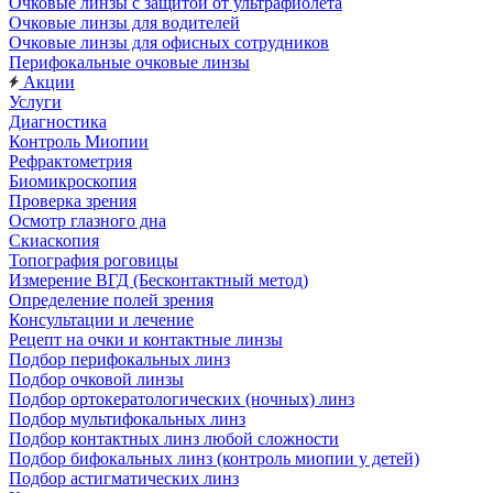
Очковые линзы с защитой от ультрафиолета
Очковые линзы для водителей
Очковые линзы для офисных сотрудников
Перифокальные очковые линзы
Акции
Услуги
Диагностика
Контроль Миопии
Рефрактометрия
Биомикроскопия
Проверка зрения
Осмотр глазного дна
Скиаскопия
Топография роговицы
Измерение ВГД (Бесконтактный метод)
Определение полей зрения
Консультации и лечение
Рецепт на очки и контактные линзы
Подбор перифокальных линз
Подбор очковой линзы
Подбор ортокератологических (ночных) линз
Подбор мультифокальных линз
Подбор контактных линз любой сложности
Подбор бифокальных линз (контроль миопии у детей)
Подбор астигматических линз