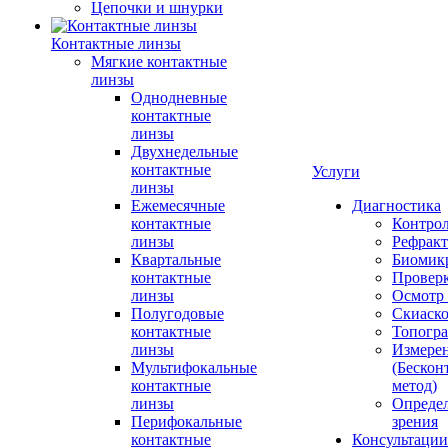
Цепочки и шнурки
Контактные линзы
Мягкие контактные
линзы
Однодневные
контактные
линзы
Двухнедельные
контактные
Услуги
линзы
Ежемесячные
Диагностика
контактные
Контро
линзы
Рефракт
Квартальные
Биомик
контактные
Проверк
линзы
Осмотр 
Полугодовые
Скиаск
контактные
Топогр
линзы
Измере
Мультифокальные
(Бескон
контактные
метод)
линзы
Определ
Перифокальные
зрения
контактные
Консультации