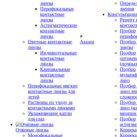
линзы
Определ
Перифокальные
зрения
контактные
Консультации
линзы
Рецепт 
Астигматические
контакт
контактные
Подбор
линзы
перифо
Цветные контактные
Акции
Подбор 
линзы
линзы
Индивидуальные
Подбор
контактные
ортокер
линзы
(ночных
Карнавальные
Подбор
контактные
мульти
линзы
линз
Перифокальные мягкие
Подбор
контактные линзы для
линз л
детей
сложно
Растворы по уходу за
Подбор
контактными линзами
линз (к
Увлажняющие капли
миопии 
для глаз
Подбор
астигма
Очковые линзы
Коррекц
Монофокальные
Коррек