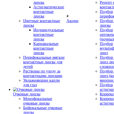
линзы
Рецепт 
Астигматические
контакт
контактные
Подбор
линзы
перифо
Цветные контактные
Акции
Подбор 
линзы
линзы
Индивидуальные
Подбор
контактные
ортокер
линзы
(ночных
Карнавальные
Подбор
контактные
мульти
линзы
линз
Перифокальные мягкие
Подбор
контактные линзы для
линз л
детей
сложно
Растворы по уходу за
Подбор
контактными линзами
линз (к
Увлажняющие капли
миопии 
для глаз
Подбор
астигма
Очковые линзы
Коррекц
Монофокальные
Коррек
очковые линзы
астигма
Бифокальные очковые
линзы