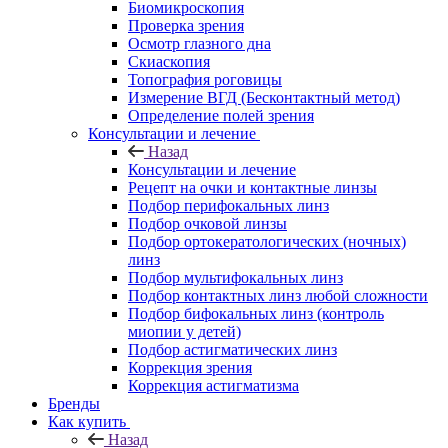
Биомикроскопия
Проверка зрения
Осмотр глазного дна
Скиаскопия
Топография роговицы
Измерение ВГД (Бесконтактный метод)
Определение полей зрения
Консультации и лечение
Назад
Консультации и лечение
Рецепт на очки и контактные линзы
Подбор перифокальных линз
Подбор очковой линзы
Подбор ортокератологических (ночных)
линз
Подбор мультифокальных линз
Подбор контактных линз любой сложности
Подбор бифокальных линз (контроль
миопии у детей)
Подбор астигматических линз
Коррекция зрения
Коррекция астигматизма
Бренды
Как купить
Назад