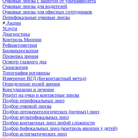
Очковые линзы с защитой от ультрафиолета
Очковые линзы для водителей
Очковые линзы для офисных сотрудников
Перифокальные очковые линзы
Акции
Услуги
Диагностика
Контроль Миопии
Рефрактометрия
Биомикроскопия
Проверка зрения
Осмотр глазного дна
Скиаскопия
Топография роговицы
Измерение ВГД (Бесконтактный метод)
Определение полей зрения
Консультации и лечение
Рецепт на очки и контактные линзы
Подбор перифокальных линз
Подбор очковой линзы
Подбор ортокератологических (ночных) линз
Подбор мультифокальных линз
Подбор контактных линз любой сложности
Подбор бифокальных линз (контроль миопии у детей)
Подбор астигматических линз