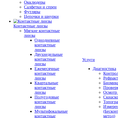
Окклюдеры
Салфетки и спреи
Футляры
Цепочки и шнурки
Контактные линзы
Мягкие контактные
линзы
Однодневные
контактные
линзы
Двухнедельные
контактные
Услуги
линзы
Ежемесячные
Диагностика
контактные
Контро
линзы
Рефракт
Квартальные
Биомик
контактные
Проверк
линзы
Осмотр 
Полугодовые
Скиаск
контактные
Топогр
линзы
Измере
Мультифокальные
(Бескон
контактные
метод)