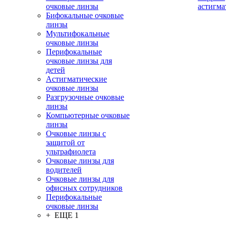
очковые линзы
астигма
Бифокальные очковые
линзы
Мультифокальные
очковые линзы
Перифокальные
очковые линзы для
детей
Астигматические
очковые линзы
Разгрузочные очковые
линзы
Компьютерные очковые
линзы
Очковые линзы с
защитой от
ультрафиолета
Очковые линзы для
водителей
Очковые линзы для
офисных сотрудников
Перифокальные
очковые линзы
+ ЕЩЕ 1