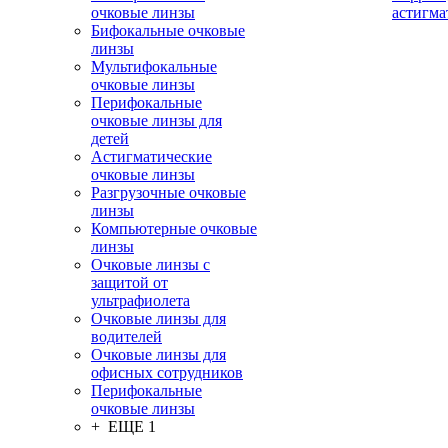
очковые линзы
астигма
Бифокальные очковые
линзы
Мультифокальные
очковые линзы
Перифокальные
очковые линзы для
детей
Астигматические
очковые линзы
Разгрузочные очковые
линзы
Компьютерные очковые
линзы
Очковые линзы с
защитой от
ультрафиолета
Очковые линзы для
водителей
Очковые линзы для
офисных сотрудников
Перифокальные
очковые линзы
+ ЕЩЕ 1