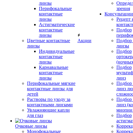
линзы
Определ
Перифокальные
зрения
контактные
Консультации
линзы
Рецепт 
Астигматические
контакт
контактные
Подбор
линзы
перифо
Цветные контактные
Акции
Подбор 
линзы
линзы
Индивидуальные
Подбор
контактные
ортокер
линзы
(ночных
Карнавальные
Подбор
контактные
мульти
линзы
линз
Перифокальные мягкие
Подбор
контактные линзы для
линз л
детей
сложно
Растворы по уходу за
Подбор
контактными линзами
линз (к
Увлажняющие капли
миопии 
для глаз
Подбор
астигма
Очковые линзы
Коррекц
Монофокальные
Коррек