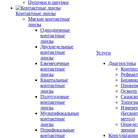
Цепочки и шнурки
Контактные линзы
Мягкие контактные
линзы
Однодневные
контактные
линзы
Двухнедельные
контактные
Услуги
линзы
Ежемесячные
Диагностика
контактные
Контро
линзы
Рефракт
Квартальные
Биомик
контактные
Проверк
линзы
Осмотр 
Полугодовые
Скиаск
контактные
Топогр
линзы
Измере
Мультифокальные
(Бескон
контактные
метод)
линзы
Определ
Перифокальные
зрения
контактные
Консультации