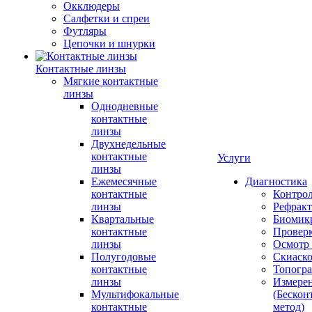
Окклюдеры
Салфетки и спреи
Футляры
Цепочки и шнурки
Контактные линзы
Мягкие контактные
линзы
Однодневные
контактные
линзы
Двухнедельные
контактные
Услуги
линзы
Ежемесячные
Диагностика
контактные
Контро
линзы
Рефракт
Квартальные
Биомик
контактные
Проверк
линзы
Осмотр 
Полугодовые
Скиаск
контактные
Топогр
линзы
Измере
Мультифокальные
(Бескон
контактные
метод)