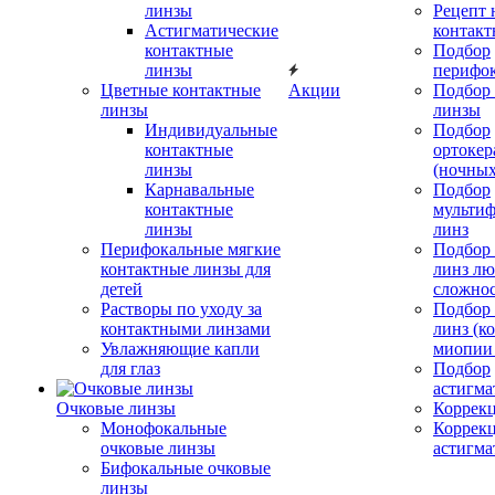
линзы
Рецепт 
Астигматические
контакт
контактные
Подбор
линзы
перифо
Цветные контактные
Акции
Подбор 
линзы
линзы
Индивидуальные
Подбор
контактные
ортокер
линзы
(ночных
Карнавальные
Подбор
контактные
мульти
линзы
линз
Перифокальные мягкие
Подбор
контактные линзы для
линз л
детей
сложно
Растворы по уходу за
Подбор
контактными линзами
линз (к
Увлажняющие капли
миопии 
для глаз
Подбор
астигма
Очковые линзы
Коррекц
Монофокальные
Коррек
очковые линзы
астигма
Бифокальные очковые
линзы