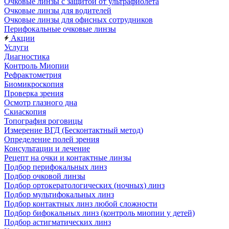
Очковые линзы с защитой от ультрафиолета
Очковые линзы для водителей
Очковые линзы для офисных сотрудников
Перифокальные очковые линзы
Акции
Услуги
Диагностика
Контроль Миопии
Рефрактометрия
Биомикроскопия
Проверка зрения
Осмотр глазного дна
Скиаскопия
Топография роговицы
Измерение ВГД (Бесконтактный метод)
Определение полей зрения
Консультации и лечение
Рецепт на очки и контактные линзы
Подбор перифокальных линз
Подбор очковой линзы
Подбор ортокератологических (ночных) линз
Подбор мультифокальных линз
Подбор контактных линз любой сложности
Подбор бифокальных линз (контроль миопии у детей)
Подбор астигматических линз