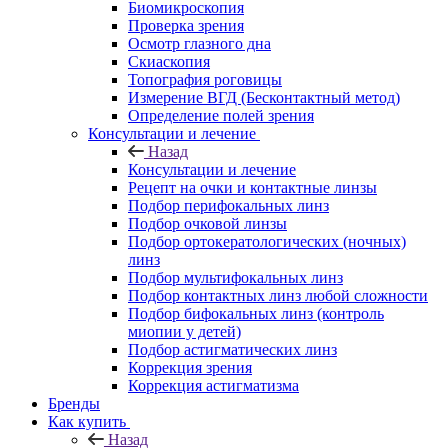
Биомикроскопия
Проверка зрения
Осмотр глазного дна
Скиаскопия
Топография роговицы
Измерение ВГД (Бесконтактный метод)
Определение полей зрения
Консультации и лечение
Назад
Консультации и лечение
Рецепт на очки и контактные линзы
Подбор перифокальных линз
Подбор очковой линзы
Подбор ортокератологических (ночных)
линз
Подбор мультифокальных линз
Подбор контактных линз любой сложности
Подбор бифокальных линз (контроль
миопии у детей)
Подбор астигматических линз
Коррекция зрения
Коррекция астигматизма
Бренды
Как купить
Назад