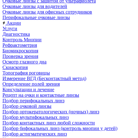
Очковые линзы с защитой от ультрафиолета
Очковые линзы для водителей
Очковые линзы для офисных сотрудников
Перифокальные очковые линзы
Акции
Услуги
Диагностика
Контроль Миопии
Рефрактометрия
Биомикроскопия
Проверка зрения
Осмотр глазного дна
Скиаскопия
Топография роговицы
Измерение ВГД (Бесконтактный метод)
Определение полей зрения
Консультации и лечение
Рецепт на очки и контактные линзы
Подбор перифокальных линз
Подбор очковой линзы
Подбор ортокератологических (ночных) линз
Подбор мультифокальных линз
Подбор контактных линз любой сложности
Подбор бифокальных линз (контроль миопии у детей)
Подбор астигматических линз