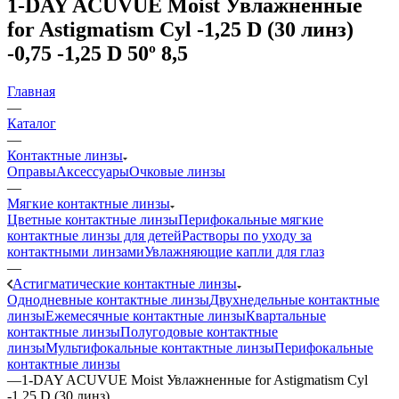
1-DAY ACUVUE Moist Увлажненные
for Astigmatism Cyl -1,25 D (30 линз)
-0,75 -1,25 D 50º 8,5
Главная
—
Каталог
—
Контактные линзы
Оправы
Аксессуары
Очковые линзы
—
Мягкие контактные линзы
Цветные контактные линзы
Перифокальные мягкие
контактные линзы для детей
Растворы по уходу за
контактными линзами
Увлажняющие капли для глаз
—
Астигматические контактные линзы
Однодневные контактные линзы
Двухнедельные контактные
линзы
Ежемесячные контактные линзы
Квартальные
контактные линзы
Полугодовые контактные
линзы
Мультифокальные контактные линзы
Перифокальные
контактные линзы
—
1-DAY ACUVUE Moist Увлажненные for Astigmatism Cyl
-1,25 D (30 линз)