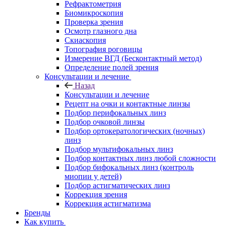
Рефрактометрия
Биомикроскопия
Проверка зрения
Осмотр глазного дна
Скиаскопия
Топография роговицы
Измерение ВГД (Бесконтактный метод)
Определение полей зрения
Консультации и лечение
Назад
Консультации и лечение
Рецепт на очки и контактные линзы
Подбор перифокальных линз
Подбор очковой линзы
Подбор ортокератологических (ночных)
линз
Подбор мультифокальных линз
Подбор контактных линз любой сложности
Подбор бифокальных линз (контроль
миопии у детей)
Подбор астигматических линз
Коррекция зрения
Коррекция астигматизма
Бренды
Как купить