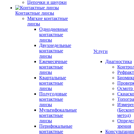
Цепочки и шнурки
Контактные линзы
Мягкие контактные
линзы
Однодневные
контактные
линзы
Двухнедельные
контактные
Услуги
линзы
Ежемесячные
Диагностика
контактные
Контро
линзы
Рефракт
Квартальные
Биомик
контактные
Проверк
линзы
Осмотр 
Полугодовые
Скиаск
контактные
Топогр
линзы
Измере
Мультифокальные
(Бескон
контактные
метод)
линзы
Определ
Перифокальные
зрения
контактные
Консультации