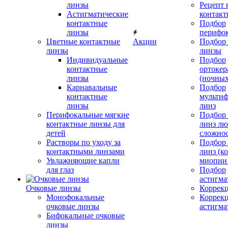
линзы
Рецепт 
Астигматические
контакт
контактные
Подбор
линзы
перифо
Цветные контактные
Акции
Подбор 
линзы
линзы
Индивидуальные
Подбор
контактные
ортокер
линзы
(ночных
Карнавальные
Подбор
контактные
мульти
линзы
линз
Перифокальные мягкие
Подбор
контактные линзы для
линз л
детей
сложно
Растворы по уходу за
Подбор
контактными линзами
линз (к
Увлажняющие капли
миопии 
для глаз
Подбор
астигма
Очковые линзы
Коррекц
Монофокальные
Коррек
очковые линзы
астигма
Бифокальные очковые
линзы