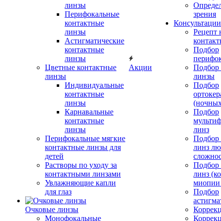
линзы
Определ
Перифокальные
зрения
контактные
Консультации
линзы
Рецепт 
Астигматические
контакт
контактные
Подбор
линзы
перифо
Цветные контактные
Акции
Подбор 
линзы
линзы
Индивидуальные
Подбор
контактные
ортокер
линзы
(ночных
Карнавальные
Подбор
контактные
мульти
линзы
линз
Перифокальные мягкие
Подбор
контактные линзы для
линз л
детей
сложно
Растворы по уходу за
Подбор
контактными линзами
линз (к
Увлажняющие капли
миопии 
для глаз
Подбор
астигма
Очковые линзы
Коррекц
Монофокальные
Коррек