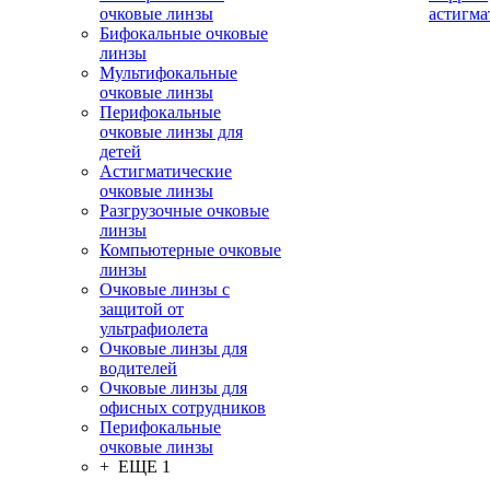
очковые линзы
астигма
Бифокальные очковые
линзы
Мультифокальные
очковые линзы
Перифокальные
очковые линзы для
детей
Астигматические
очковые линзы
Разгрузочные очковые
линзы
Компьютерные очковые
линзы
Очковые линзы с
защитой от
ультрафиолета
Очковые линзы для
водителей
Очковые линзы для
офисных сотрудников
Перифокальные
очковые линзы
+ ЕЩЕ 1