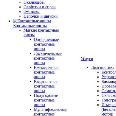
Окклюдеры
Салфетки и спреи
Футляры
Цепочки и шнурки
Контактные линзы
Мягкие контактные
линзы
Однодневные
контактные
линзы
Двухнедельные
контактные
Услуги
линзы
Ежемесячные
Диагностика
контактные
Контро
линзы
Рефракт
Квартальные
Биомик
контактные
Проверк
линзы
Осмотр 
Полугодовые
Скиаск
контактные
Топогр
линзы
Измере
Мультифокальные
(Бескон
контактные
метод)