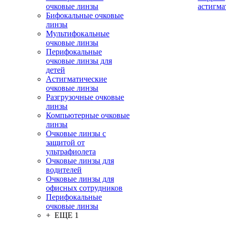
очковые линзы
астигма
Бифокальные очковые
линзы
Мультифокальные
очковые линзы
Перифокальные
очковые линзы для
детей
Астигматические
очковые линзы
Разгрузочные очковые
линзы
Компьютерные очковые
линзы
Очковые линзы с
защитой от
ультрафиолета
Очковые линзы для
водителей
Очковые линзы для
офисных сотрудников
Перифокальные
очковые линзы
+ ЕЩЕ 1