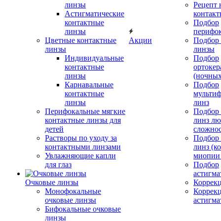
линзы
Рецепт 
Астигматические
контакт
контактные
Подбор
линзы
перифо
Цветные контактные
Акции
Подбор 
линзы
линзы
Индивидуальные
Подбор
контактные
ортокер
линзы
(ночных
Карнавальные
Подбор
контактные
мульти
линзы
линз
Перифокальные мягкие
Подбор
контактные линзы для
линз л
детей
сложно
Растворы по уходу за
Подбор
контактными линзами
линз (к
Увлажняющие капли
миопии 
для глаз
Подбор
астигма
Очковые линзы
Коррекц
Монофокальные
Коррек
очковые линзы
астигма
Бифокальные очковые
линзы