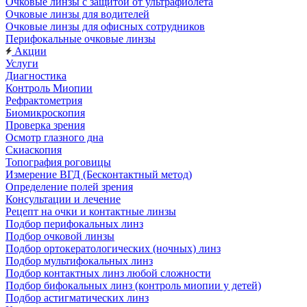
Очковые линзы с защитой от ультрафиолета
Очковые линзы для водителей
Очковые линзы для офисных сотрудников
Перифокальные очковые линзы
Акции
Услуги
Диагностика
Контроль Миопии
Рефрактометрия
Биомикроскопия
Проверка зрения
Осмотр глазного дна
Скиаскопия
Топография роговицы
Измерение ВГД (Бесконтактный метод)
Определение полей зрения
Консультации и лечение
Рецепт на очки и контактные линзы
Подбор перифокальных линз
Подбор очковой линзы
Подбор ортокератологических (ночных) линз
Подбор мультифокальных линз
Подбор контактных линз любой сложности
Подбор бифокальных линз (контроль миопии у детей)
Подбор астигматических линз