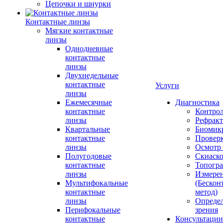
Цепочки и шнурки
Контактные линзы
Мягкие контактные
линзы
Однодневные
контактные
линзы
Двухнедельные
контактные
Услуги
линзы
Ежемесячные
Диагностика
контактные
Контро
линзы
Рефракт
Квартальные
Биомик
контактные
Проверк
линзы
Осмотр 
Полугодовые
Скиаск
контактные
Топогр
линзы
Измере
Мультифокальные
(Бескон
контактные
метод)
линзы
Определ
Перифокальные
зрения
контактные
Консультации