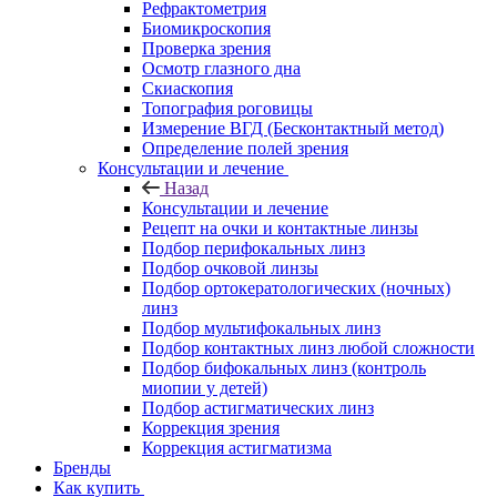
Рефрактометрия
Биомикроскопия
Проверка зрения
Осмотр глазного дна
Скиаскопия
Топография роговицы
Измерение ВГД (Бесконтактный метод)
Определение полей зрения
Консультации и лечение
Назад
Консультации и лечение
Рецепт на очки и контактные линзы
Подбор перифокальных линз
Подбор очковой линзы
Подбор ортокератологических (ночных)
линз
Подбор мультифокальных линз
Подбор контактных линз любой сложности
Подбор бифокальных линз (контроль
миопии у детей)
Подбор астигматических линз
Коррекция зрения
Коррекция астигматизма
Бренды
Как купить