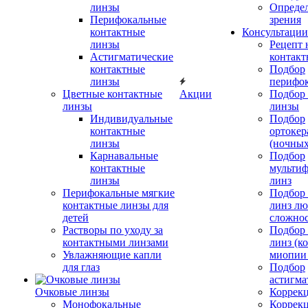
линзы
Определ
Перифокальные
зрения
контактные
Консультации
линзы
Рецепт 
Астигматические
контакт
контактные
Подбор
линзы
перифо
Цветные контактные
Акции
Подбор 
линзы
линзы
Индивидуальные
Подбор
контактные
ортокер
линзы
(ночных
Карнавальные
Подбор
контактные
мульти
линзы
линз
Перифокальные мягкие
Подбор
контактные линзы для
линз л
детей
сложно
Растворы по уходу за
Подбор
контактными линзами
линз (к
Увлажняющие капли
миопии 
для глаз
Подбор
астигма
Очковые линзы
Коррекц
Монофокальные
Коррек