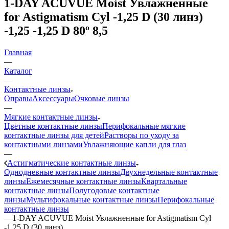
1-DAY ACUVUE Moist Увлажненные
for Astigmatism Cyl -1,25 D (30 линз)
-1,25 -1,25 D 80º 8,5
Главная
—
Каталог
—
Контактные линзы
Оправы
Аксессуары
Очковые линзы
—
Мягкие контактные линзы
Цветные контактные линзы
Перифокальные мягкие
контактные линзы для детей
Растворы по уходу за
контактными линзами
Увлажняющие капли для глаз
—
Астигматические контактные линзы
Однодневные контактные линзы
Двухнедельные контактные
линзы
Ежемесячные контактные линзы
Квартальные
контактные линзы
Полугодовые контактные
линзы
Мультифокальные контактные линзы
Перифокальные
контактные линзы
—
1-DAY ACUVUE Moist Увлажненные for Astigmatism Cyl
-1,25 D (30 линз)