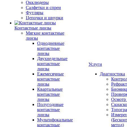
Окклюдеры
Салфетки и спреи
Футляры
Цепочки и шнурки
Контактные линзы
Мягкие контактные
линзы
Однодневные
контактные
линзы
Двухнедельные
контактные
Услуги
линзы
Ежемесячные
Диагностика
контактные
Контро
линзы
Рефракт
Квартальные
Биомик
контактные
Проверк
линзы
Осмотр 
Полугодовые
Скиаск
контактные
Топогр
линзы
Измере
Мультифокальные
(Бескон
контактные
метод)