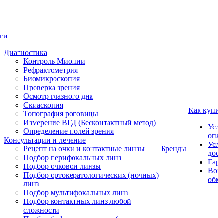
ги
Диагностика
Контроль Миопии
Рефрактометрия
Биомикроскопия
Проверка зрения
Осмотр глазного дна
Скиаскопия
Как куп
Топография роговицы
Измерение ВГД (Бесконтактный метод)
Ус
Определение полей зрения
оп
Консультации и лечение
Ус
Рецепт на очки и контактные линзы
Бренды
до
Подбор перифокальных линз
Га
Подбор очковой линзы
Во
Подбор ортокератологических (ночных)
об
линз
Подбор мультифокальных линз
Подбор контактных линз любой
сложности