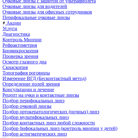
Очковые линзы с защитой от ультрафиолета
Очковые линзы для водителей
Очковые линзы для офисных сотрудников
Перифокальные очковые линзы
Акции
Услуги
Диагностика
Контроль Миопии
Рефрактометрия
Биомикроскопия
Проверка зрения
Осмотр глазного дна
Скиаскопия
Топография роговицы
Измерение ВГД (Бесконтактный метод)
Определение полей зрения
Консультации и лечение
Рецепт на очки и контактные линзы
Подбор перифокальных линз
Подбор очковой линзы
Подбор ортокератологических (ночных) линз
Подбор мультифокальных линз
Подбор контактных линз любой сложности
Подбор бифокальных линз (контроль миопии у детей)
Подбор астигматических линз