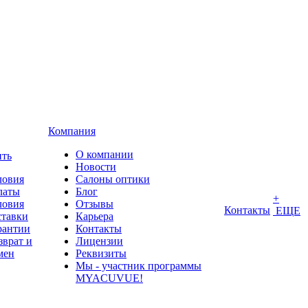
Компания
О компании
ить
Новости
ловия
Салоны оптики
латы
Блог
+
ловия
Отзывы
Контакты
ЕЩЕ
ставки
Карьера
рантии
Контакты
зврат и
Лицензии
мен
Реквизиты
Мы - участник программы
MYACUVUE!