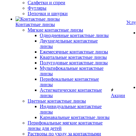
Салфетки и спреи
Футляры
Цепочки и шнурки
Услу
Контактные линзы
Мягкие контактные линзы
Однодневные контактные линзы
Двухнедельные контактные
линзы
Ежемесячные контактные линзы
Квартальные контактные линзы
Полугодовые контактные линзы
Мультифокальные контактные
линзы
Перифокальные контактные
линзы
Астигматические контактные
линзы
Акции
Цветные контактные линзы
Индивидуальные контактные
линзы
Карнавальные контактные линзы
Перифокальные мягкие контактные
линзы для детей
Растворы по уходу за контактными