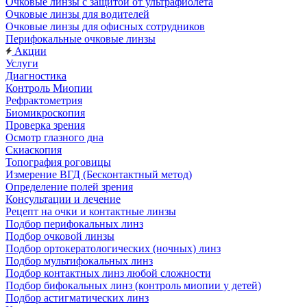
Очковые линзы с защитой от ультрафиолета
Очковые линзы для водителей
Очковые линзы для офисных сотрудников
Перифокальные очковые линзы
Акции
Услуги
Диагностика
Контроль Миопии
Рефрактометрия
Биомикроскопия
Проверка зрения
Осмотр глазного дна
Скиаскопия
Топография роговицы
Измерение ВГД (Бесконтактный метод)
Определение полей зрения
Консультации и лечение
Рецепт на очки и контактные линзы
Подбор перифокальных линз
Подбор очковой линзы
Подбор ортокератологических (ночных) линз
Подбор мультифокальных линз
Подбор контактных линз любой сложности
Подбор бифокальных линз (контроль миопии у детей)
Подбор астигматических линз