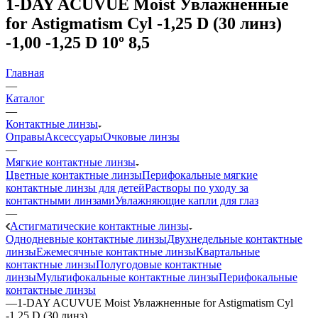
1-DAY ACUVUE Moist Увлажненные
for Astigmatism Cyl -1,25 D (30 линз)
-1,00 -1,25 D 10º 8,5
Главная
—
Каталог
—
Контактные линзы
Оправы
Аксессуары
Очковые линзы
—
Мягкие контактные линзы
Цветные контактные линзы
Перифокальные мягкие
контактные линзы для детей
Растворы по уходу за
контактными линзами
Увлажняющие капли для глаз
—
Астигматические контактные линзы
Однодневные контактные линзы
Двухнедельные контактные
линзы
Ежемесячные контактные линзы
Квартальные
контактные линзы
Полугодовые контактные
линзы
Мультифокальные контактные линзы
Перифокальные
контактные линзы
—
1-DAY ACUVUE Moist Увлажненные for Astigmatism Cyl
-1,25 D (30 линз)