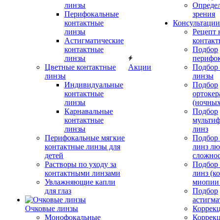
линзы
Определ
Перифокальные
зрения
контактные
Консультации
линзы
Рецепт 
Астигматические
контакт
контактные
Подбор
линзы
перифо
Цветные контактные
Акции
Подбор 
линзы
линзы
Индивидуальные
Подбор
контактные
ортокер
линзы
(ночных
Карнавальные
Подбор
контактные
мульти
линзы
линз
Перифокальные мягкие
Подбор
контактные линзы для
линз л
детей
сложно
Растворы по уходу за
Подбор
контактными линзами
линз (к
Увлажняющие капли
миопии 
для глаз
Подбор
астигма
Очковые линзы
Коррекц
Монофокальные
Коррек