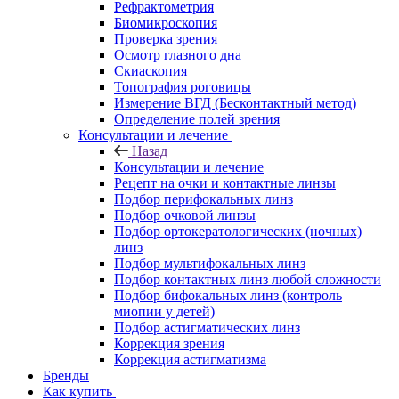
Рефрактометрия
Биомикроскопия
Проверка зрения
Осмотр глазного дна
Скиаскопия
Топография роговицы
Измерение ВГД (Бесконтактный метод)
Определение полей зрения
Консультации и лечение
Назад
Консультации и лечение
Рецепт на очки и контактные линзы
Подбор перифокальных линз
Подбор очковой линзы
Подбор ортокератологических (ночных)
линз
Подбор мультифокальных линз
Подбор контактных линз любой сложности
Подбор бифокальных линз (контроль
миопии у детей)
Подбор астигматических линз
Коррекция зрения
Коррекция астигматизма
Бренды
Как купить