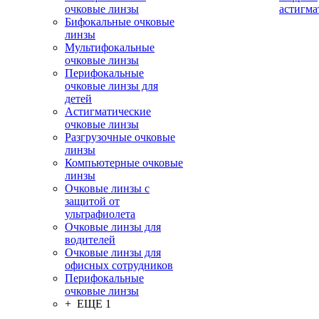
очковые линзы
астигма
Бифокальные очковые
линзы
Мультифокальные
очковые линзы
Перифокальные
очковые линзы для
детей
Астигматические
очковые линзы
Разгрузочные очковые
линзы
Компьютерные очковые
линзы
Очковые линзы с
защитой от
ультрафиолета
Очковые линзы для
водителей
Очковые линзы для
офисных сотрудников
Перифокальные
очковые линзы
+ ЕЩЕ 1