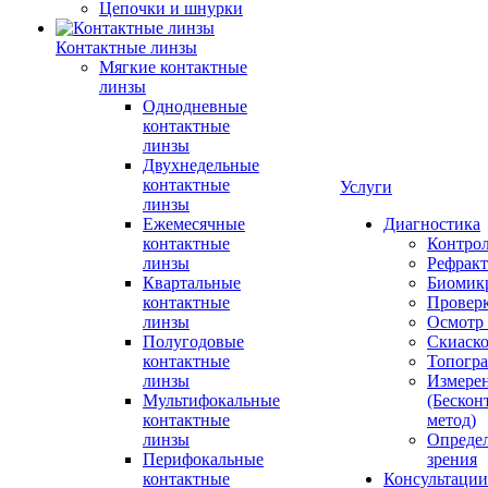
Цепочки и шнурки
Контактные линзы
Мягкие контактные
линзы
Однодневные
контактные
линзы
Двухнедельные
контактные
Услуги
линзы
Ежемесячные
Диагностика
контактные
Контро
линзы
Рефракт
Квартальные
Биомик
контактные
Проверк
линзы
Осмотр 
Полугодовые
Скиаск
контактные
Топогр
линзы
Измере
Мультифокальные
(Бескон
контактные
метод)
линзы
Определ
Перифокальные
зрения
контактные
Консультации