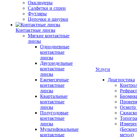
Окклюдеры
Салфетки и спреи
Футляры
Цепочки и шнурки
Контактные линзы
Мягкие контактные
линзы
Однодневные
контактные
линзы
Двухнедельные
контактные
Услуги
линзы
Ежемесячные
Диагностика
контактные
Контро
линзы
Рефракт
Квартальные
Биомик
контактные
Проверк
линзы
Осмотр 
Полугодовые
Скиаск
контактные
Топогр
линзы
Измере
Мультифокальные
(Бескон
контактные
метод)