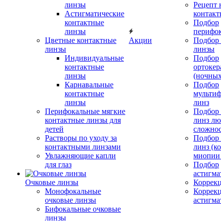
линзы
Рецепт 
Астигматические
контакт
контактные
Подбор
линзы
перифо
Цветные контактные
Акции
Подбор 
линзы
линзы
Индивидуальные
Подбор
контактные
ортокер
линзы
(ночных
Карнавальные
Подбор
контактные
мульти
линзы
линз
Перифокальные мягкие
Подбор
контактные линзы для
линз л
детей
сложно
Растворы по уходу за
Подбор
контактными линзами
линз (к
Увлажняющие капли
миопии 
для глаз
Подбор
астигма
Очковые линзы
Коррекц
Монофокальные
Коррек
очковые линзы
астигма
Бифокальные очковые
линзы