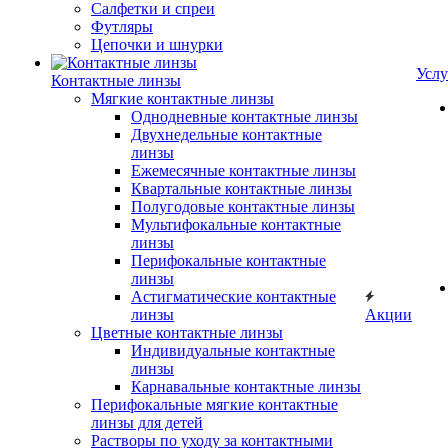
Салфетки и спреи
Футляры
Цепочки и шнурки
Услу
Контактные линзы
Мягкие контактные линзы
Однодневные контактные линзы
Двухнедельные контактные
линзы
Ежемесячные контактные линзы
Квартальные контактные линзы
Полугодовые контактные линзы
Мультифокальные контактные
линзы
Перифокальные контактные
линзы
Астигматические контактные
линзы
Акции
Цветные контактные линзы
Индивидуальные контактные
линзы
Карнавальные контактные линзы
Перифокальные мягкие контактные
линзы для детей
Растворы по уходу за контактными