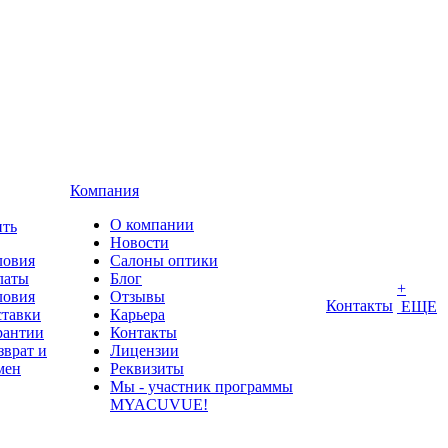
Компания
О компании
ить
Новости
ловия
Салоны оптики
латы
Блог
+
ловия
Отзывы
Контакты
ЕЩЕ
ставки
Карьера
рантии
Контакты
зврат и
Лицензии
мен
Реквизиты
Мы - участник программы
MYACUVUE!