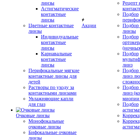
линзы
Рецепт 
Астигматические
контакт
контактные
Подбор
линзы
перифо
Цветные контактные
Акции
Подбор 
линзы
линзы
Индивидуальные
Подбор
контактные
ортокер
линзы
(ночных
Карнавальные
Подбор
контактные
мульти
линзы
линз
Перифокальные мягкие
Подбор
контактные линзы для
линз л
детей
сложно
Растворы по уходу за
Подбор
контактными линзами
линз (к
Увлажняющие капли
миопии 
для глаз
Подбор
астигма
Очковые линзы
Коррекц
Монофокальные
Коррек
очковые линзы
астигма
Бифокальные очковые
линзы