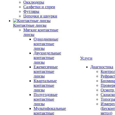
Окклюдеры
Салфетки и спреи
Футляры
Цепочки и шнурки
Контактные линзы
Мягкие контактные
линзы
Однодневные
контактные
линзы
Двухнедельные
контактные
Услуги
линзы
Ежемесячные
Диагностика
контактные
Контро
линзы
Рефракт
Квартальные
Биомик
контактные
Проверк
линзы
Осмотр 
Полугодовые
Скиаск
контактные
Топогр
линзы
Измере
Мультифокальные
(Бескон
контактные
метод)