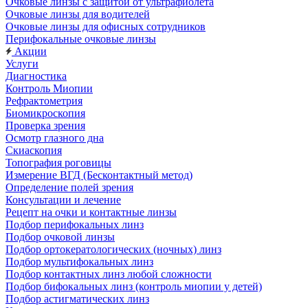
Очковые линзы с защитой от ультрафиолета
Очковые линзы для водителей
Очковые линзы для офисных сотрудников
Перифокальные очковые линзы
Акции
Услуги
Диагностика
Контроль Миопии
Рефрактометрия
Биомикроскопия
Проверка зрения
Осмотр глазного дна
Скиаскопия
Топография роговицы
Измерение ВГД (Бесконтактный метод)
Определение полей зрения
Консультации и лечение
Рецепт на очки и контактные линзы
Подбор перифокальных линз
Подбор очковой линзы
Подбор ортокератологических (ночных) линз
Подбор мультифокальных линз
Подбор контактных линз любой сложности
Подбор бифокальных линз (контроль миопии у детей)
Подбор астигматических линз