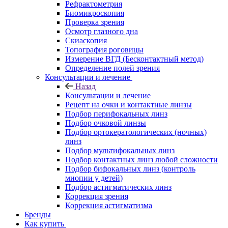
Рефрактометрия
Биомикроскопия
Проверка зрения
Осмотр глазного дна
Скиаскопия
Топография роговицы
Измерение ВГД (Бесконтактный метод)
Определение полей зрения
Консультации и лечение
Назад
Консультации и лечение
Рецепт на очки и контактные линзы
Подбор перифокальных линз
Подбор очковой линзы
Подбор ортокератологических (ночных)
линз
Подбор мультифокальных линз
Подбор контактных линз любой сложности
Подбор бифокальных линз (контроль
миопии у детей)
Подбор астигматических линз
Коррекция зрения
Коррекция астигматизма
Бренды
Как купить