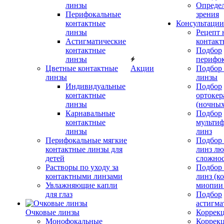
линзы
Определ
Перифокальные
зрения
контактные
Консультации
линзы
Рецепт 
Астигматические
контакт
контактные
Подбор
линзы
перифо
Цветные контактные
Акции
Подбор 
линзы
линзы
Индивидуальные
Подбор
контактные
ортокер
линзы
(ночных
Карнавальные
Подбор
контактные
мульти
линзы
линз
Перифокальные мягкие
Подбор
контактные линзы для
линз л
детей
сложно
Растворы по уходу за
Подбор
контактными линзами
линз (к
Увлажняющие капли
миопии 
для глаз
Подбор
астигма
Очковые линзы
Коррекц
Монофокальные
Коррек