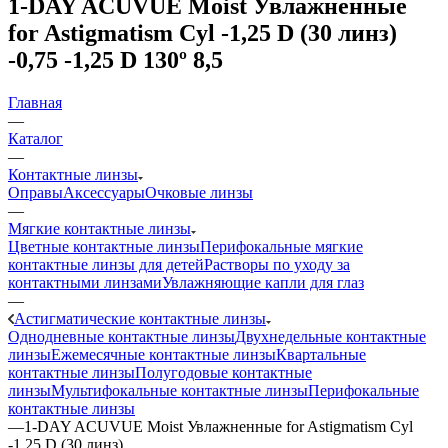
1-DAY ACUVUE Moist Увлажненные
for Astigmatism Cyl -1,25 D (30 линз)
-0,75 -1,25 D 130º 8,5
Главная
—
Каталог
—
Контактные линзы
Оправы
Аксессуары
Очковые линзы
—
Мягкие контактные линзы
Цветные контактные линзы
Перифокальные мягкие
контактные линзы для детей
Растворы по уходу за
контактными линзами
Увлажняющие капли для глаз
—
Астигматические контактные линзы
Однодневные контактные линзы
Двухнедельные контактные
линзы
Ежемесячные контактные линзы
Квартальные
контактные линзы
Полугодовые контактные
линзы
Мультифокальные контактные линзы
Перифокальные
контактные линзы
—
1-DAY ACUVUE Moist Увлажненные for Astigmatism Cyl
-1,25 D (30 линз)