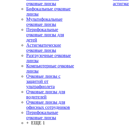
очковые линзы
астигма
Бифокальные очковые
линзы
Мультифокальные
очковые линзы
Перифокальные
очковые линзы для
детей
Астигматические
очковые линзы
Разгрузочные очковые
линзы
Компьютерные очковые
линзы
Очковые линзы с
защитой от
ультрафиолета
Очковые линзы для
водителей
Очковые линзы для
офисных сотрудников
Перифокальные
очковые линзы
+ ЕЩЕ 1