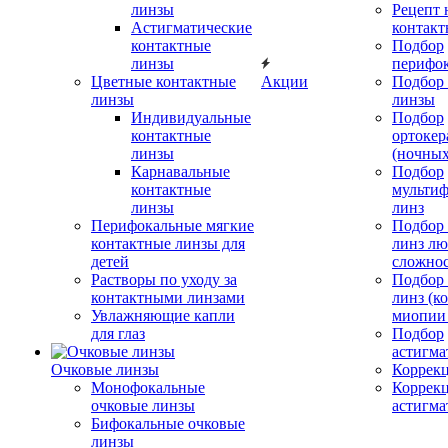
линзы
Рецепт 
Астигматические
контакт
контактные
Подбор
линзы
перифо
Цветные контактные
Акции
Подбор 
линзы
линзы
Индивидуальные
Подбор
контактные
ортокер
линзы
(ночных
Карнавальные
Подбор
контактные
мульти
линзы
линз
Перифокальные мягкие
Подбор
контактные линзы для
линз л
детей
сложно
Растворы по уходу за
Подбор
контактными линзами
линз (к
Увлажняющие капли
миопии 
для глаз
Подбор
астигма
Очковые линзы
Коррекц
Монофокальные
Коррек
очковые линзы
астигма
Бифокальные очковые
линзы