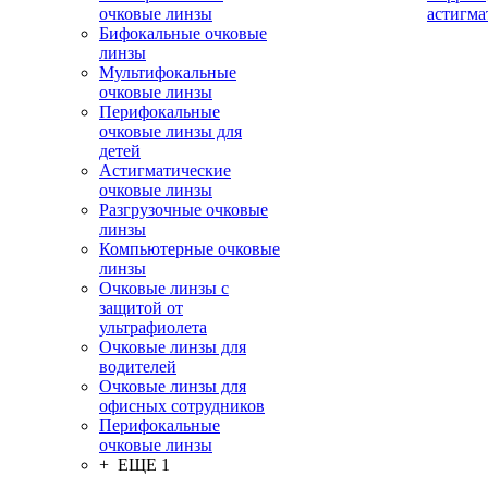
очковые линзы
астигма
Бифокальные очковые
линзы
Мультифокальные
очковые линзы
Перифокальные
очковые линзы для
детей
Астигматические
очковые линзы
Разгрузочные очковые
линзы
Компьютерные очковые
линзы
Очковые линзы с
защитой от
ультрафиолета
Очковые линзы для
водителей
Очковые линзы для
офисных сотрудников
Перифокальные
очковые линзы
+ ЕЩЕ 1