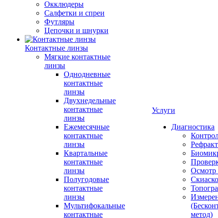
Окклюдеры
Салфетки и спреи
Футляры
Цепочки и шнурки
Контактные линзы
Мягкие контактные
линзы
Однодневные
контактные
линзы
Двухнедельные
контактные
Услуги
линзы
Ежемесячные
Диагностика
контактные
Контро
линзы
Рефракт
Квартальные
Биомик
контактные
Проверк
линзы
Осмотр 
Полугодовые
Скиаск
контактные
Топогр
линзы
Измере
Мультифокальные
(Бескон
контактные
метод)