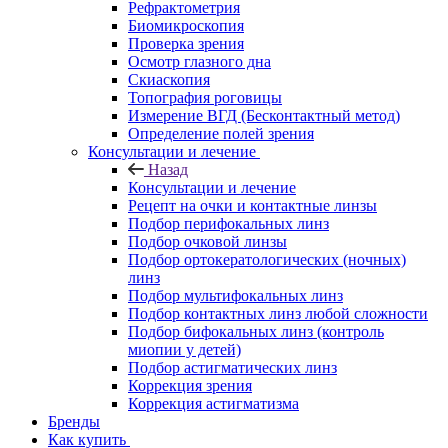
Рефрактометрия
Биомикроскопия
Проверка зрения
Осмотр глазного дна
Скиаскопия
Топография роговицы
Измерение ВГД (Бесконтактный метод)
Определение полей зрения
Консультации и лечение
Назад
Консультации и лечение
Рецепт на очки и контактные линзы
Подбор перифокальных линз
Подбор очковой линзы
Подбор ортокератологических (ночных)
линз
Подбор мультифокальных линз
Подбор контактных линз любой сложности
Подбор бифокальных линз (контроль
миопии у детей)
Подбор астигматических линз
Коррекция зрения
Коррекция астигматизма
Бренды
Как купить