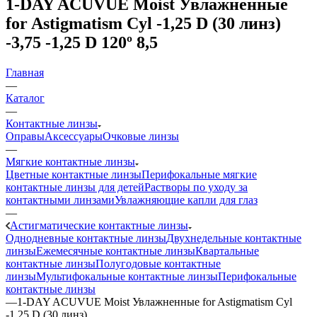
1-DAY ACUVUE Moist Увлажненные
for Astigmatism Cyl -1,25 D (30 линз)
-3,75 -1,25 D 120º 8,5
Главная
—
Каталог
—
Контактные линзы
Оправы
Аксессуары
Очковые линзы
—
Мягкие контактные линзы
Цветные контактные линзы
Перифокальные мягкие
контактные линзы для детей
Растворы по уходу за
контактными линзами
Увлажняющие капли для глаз
—
Астигматические контактные линзы
Однодневные контактные линзы
Двухнедельные контактные
линзы
Ежемесячные контактные линзы
Квартальные
контактные линзы
Полугодовые контактные
линзы
Мультифокальные контактные линзы
Перифокальные
контактные линзы
—
1-DAY ACUVUE Moist Увлажненные for Astigmatism Cyl
-1,25 D (30 линз)