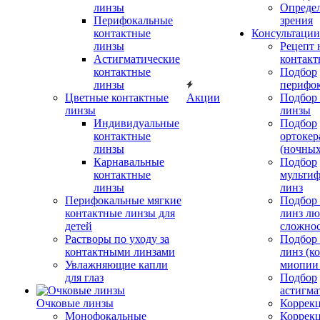
линзы
Определ
Перифокальные
зрения
контактные
Консультации
линзы
Рецепт 
Астигматические
контакт
контактные
Подбор
линзы
перифо
Цветные контактные
Акции
Подбор 
линзы
линзы
Индивидуальные
Подбор
контактные
ортокер
линзы
(ночных
Карнавальные
Подбор
контактные
мульти
линзы
линз
Перифокальные мягкие
Подбор
контактные линзы для
линз л
детей
сложно
Растворы по уходу за
Подбор
контактными линзами
линз (к
Увлажняющие капли
миопии 
для глаз
Подбор
астигма
Очковые линзы
Коррекц
Монофокальные
Коррек