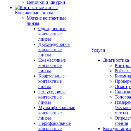
Цепочки и шнурки
Контактные линзы
Мягкие контактные
линзы
Однодневные
контактные
линзы
Двухнедельные
контактные
Услуги
линзы
Ежемесячные
Диагностика
контактные
Контро
линзы
Рефракт
Квартальные
Биомик
контактные
Проверк
линзы
Осмотр 
Полугодовые
Скиаск
контактные
Топогр
линзы
Измере
Мультифокальные
(Бескон
контактные
метод)
линзы
Определ
Перифокальные
зрения
контактные
Консультации