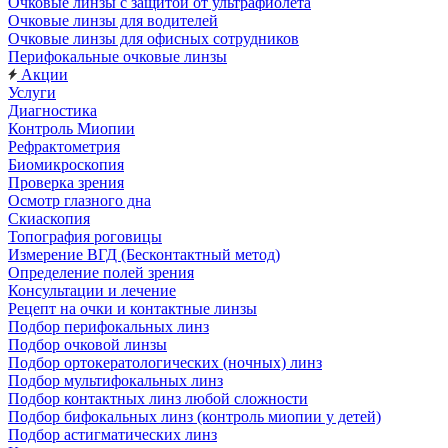
Очковые линзы с защитой от ультрафиолета
Очковые линзы для водителей
Очковые линзы для офисных сотрудников
Перифокальные очковые линзы
Акции
Услуги
Диагностика
Контроль Миопии
Рефрактометрия
Биомикроскопия
Проверка зрения
Осмотр глазного дна
Скиаскопия
Топография роговицы
Измерение ВГД (Бесконтактный метод)
Определение полей зрения
Консультации и лечение
Рецепт на очки и контактные линзы
Подбор перифокальных линз
Подбор очковой линзы
Подбор ортокератологических (ночных) линз
Подбор мультифокальных линз
Подбор контактных линз любой сложности
Подбор бифокальных линз (контроль миопии у детей)
Подбор астигматических линз