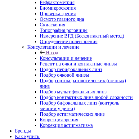
Рефрактометрия
Биомикроскопия
Проверка зрения
Осмотр глазного дна
Скиаскопия
Топография роговицы
Измерение ВГД (Бесконтактный метод)
Определение полей зрения
Консультации и лечение
Назад
Консультации и лечение
Рецепт на очки и контактные линзы
Подбор перифокальных линз
Подбор очковой линзы
Подбор ортокератологических (ночных)
линз
Подбор мультифокальных линз
Подбор контактных линз любой сложности
Подбор бифокальных линз (контроль
миопии у детей)
Подбор астигматических линз
Коррекция зрения
Коррекция астигматизма
Бренды
Как купить