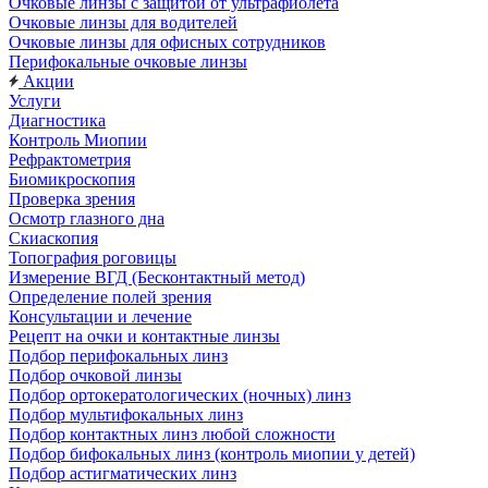
Очковые линзы с защитой от ультрафиолета
Очковые линзы для водителей
Очковые линзы для офисных сотрудников
Перифокальные очковые линзы
Акции
Услуги
Диагностика
Контроль Миопии
Рефрактометрия
Биомикроскопия
Проверка зрения
Осмотр глазного дна
Скиаскопия
Топография роговицы
Измерение ВГД (Бесконтактный метод)
Определение полей зрения
Консультации и лечение
Рецепт на очки и контактные линзы
Подбор перифокальных линз
Подбор очковой линзы
Подбор ортокератологических (ночных) линз
Подбор мультифокальных линз
Подбор контактных линз любой сложности
Подбор бифокальных линз (контроль миопии у детей)
Подбор астигматических линз