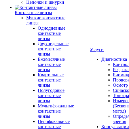
Цепочки и шнурки
Контактные линзы
Мягкие контактные
линзы
Однодневные
контактные
линзы
Двухнедельные
контактные
Услуги
линзы
Ежемесячные
Диагностика
контактные
Контро
линзы
Рефракт
Квартальные
Биомик
контактные
Проверк
линзы
Осмотр 
Полугодовые
Скиаск
контактные
Топогр
линзы
Измере
Мультифокальные
(Бескон
контактные
метод)
линзы
Определ
Перифокальные
зрения
контактные
Консультации