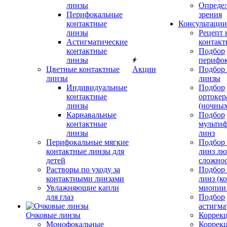
линзы
Определ
Перифокальные
зрения
контактные
Консультации
линзы
Рецепт 
Астигматические
контакт
контактные
Подбор
линзы
перифо
Цветные контактные
Акции
Подбор 
линзы
линзы
Индивидуальные
Подбор
контактные
ортокер
линзы
(ночных
Карнавальные
Подбор
контактные
мульти
линзы
линз
Перифокальные мягкие
Подбор
контактные линзы для
линз л
детей
сложно
Растворы по уходу за
Подбор
контактными линзами
линз (к
Увлажняющие капли
миопии 
для глаз
Подбор
астигма
Очковые линзы
Коррекц
Монофокальные
Коррек