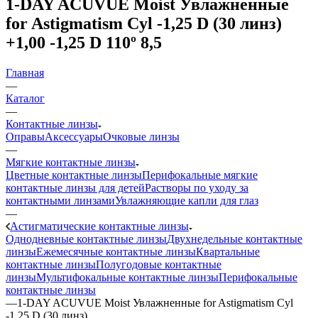
1-DAY ACUVUE Moist Увлажненные
for Astigmatism Cyl -1,25 D (30 линз)
+1,00 -1,25 D 110º 8,5
Главная
—
Каталог
—
Контактные линзы
Оправы
Аксессуары
Очковые линзы
—
Мягкие контактные линзы
Цветные контактные линзы
Перифокальные мягкие
контактные линзы для детей
Растворы по уходу за
контактными линзами
Увлажняющие капли для глаз
—
Астигматические контактные линзы
Однодневные контактные линзы
Двухнедельные контактные
линзы
Ежемесячные контактные линзы
Квартальные
контактные линзы
Полугодовые контактные
линзы
Мультифокальные контактные линзы
Перифокальные
контактные линзы
—
1-DAY ACUVUE Moist Увлажненные for Astigmatism Cyl
-1,25 D (30 линз)