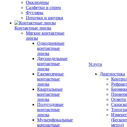
Окклюдеры
Салфетки и спреи
Футляры
Цепочки и шнурки
Контактные линзы
Мягкие контактные
линзы
Однодневные
контактные
линзы
Двухнедельные
контактные
Услуги
линзы
Ежемесячные
Диагностика
контактные
Контро
линзы
Рефракт
Квартальные
Биомик
контактные
Проверк
линзы
Осмотр 
Полугодовые
Скиаск
контактные
Топогр
линзы
Измере
Мультифокальные
(Бескон
контактные
метод)