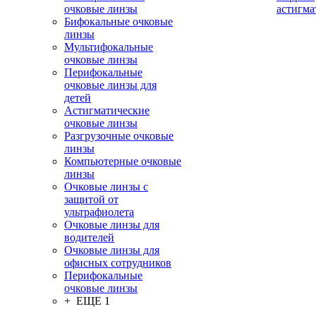
очковые линзы
астигма
Бифокальные очковые
линзы
Мультифокальные
очковые линзы
Перифокальные
очковые линзы для
детей
Астигматические
очковые линзы
Разгрузочные очковые
линзы
Компьютерные очковые
линзы
Очковые линзы с
защитой от
ультрафиолета
Очковые линзы для
водителей
Очковые линзы для
офисных сотрудников
Перифокальные
очковые линзы
+ ЕЩЕ 1