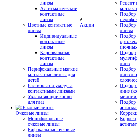
линзы
Рецепт 
Астигматические
контакт
контактные
Подбор
линзы
перифо
Цветные контактные
Акции
Подбор 
линзы
линзы
Индивидуальные
Подбор
контактные
ортокер
линзы
(ночных
Карнавальные
Подбор
контактные
мульти
линзы
линз
Перифокальные мягкие
Подбор
контактные линзы для
линз л
детей
сложно
Растворы по уходу за
Подбор
контактными линзами
линз (к
Увлажняющие капли
миопии 
для глаз
Подбор
астигма
Очковые линзы
Коррекц
Монофокальные
Коррек
очковые линзы
астигма
Бифокальные очковые
линзы