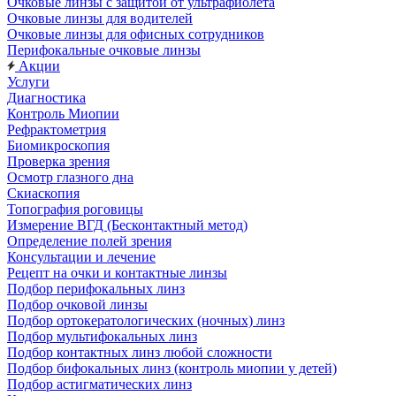
Очковые линзы с защитой от ультрафиолета
Очковые линзы для водителей
Очковые линзы для офисных сотрудников
Перифокальные очковые линзы
Акции
Услуги
Диагностика
Контроль Миопии
Рефрактометрия
Биомикроскопия
Проверка зрения
Осмотр глазного дна
Скиаскопия
Топография роговицы
Измерение ВГД (Бесконтактный метод)
Определение полей зрения
Консультации и лечение
Рецепт на очки и контактные линзы
Подбор перифокальных линз
Подбор очковой линзы
Подбор ортокератологических (ночных) линз
Подбор мультифокальных линз
Подбор контактных линз любой сложности
Подбор бифокальных линз (контроль миопии у детей)
Подбор астигматических линз