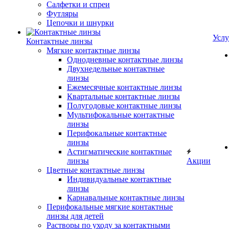
Салфетки и спреи
Футляры
Цепочки и шнурки
Услу
Контактные линзы
Мягкие контактные линзы
Однодневные контактные линзы
Двухнедельные контактные
линзы
Ежемесячные контактные линзы
Квартальные контактные линзы
Полугодовые контактные линзы
Мультифокальные контактные
линзы
Перифокальные контактные
линзы
Астигматические контактные
линзы
Акции
Цветные контактные линзы
Индивидуальные контактные
линзы
Карнавальные контактные линзы
Перифокальные мягкие контактные
линзы для детей
Растворы по уходу за контактными