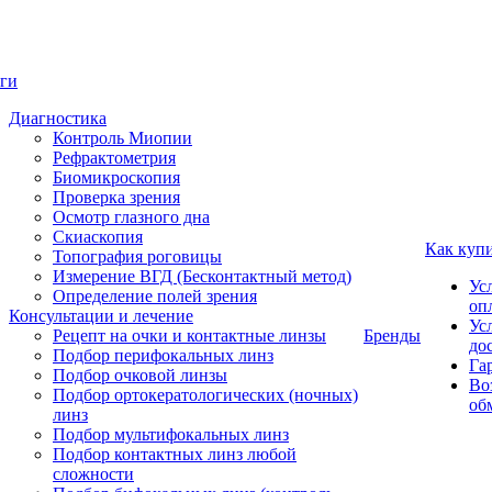
ги
Диагностика
Контроль Миопии
Рефрактометрия
Биомикроскопия
Проверка зрения
Осмотр глазного дна
Скиаскопия
Как куп
Топография роговицы
Измерение ВГД (Бесконтактный метод)
Ус
Определение полей зрения
оп
Консультации и лечение
Ус
Рецепт на очки и контактные линзы
Бренды
до
Подбор перифокальных линз
Га
Подбор очковой линзы
Во
Подбор ортокератологических (ночных)
об
линз
Подбор мультифокальных линз
Подбор контактных линз любой
сложности