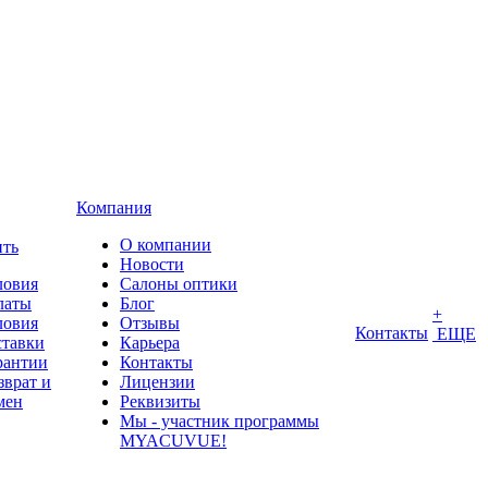
Компания
О компании
ить
Новости
ловия
Салоны оптики
латы
Блог
+
ловия
Отзывы
Контакты
ЕЩЕ
ставки
Карьера
рантии
Контакты
зврат и
Лицензии
мен
Реквизиты
Мы - участник программы
MYACUVUE!