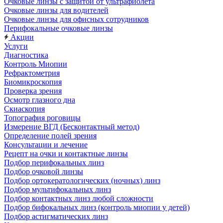
Очковые линзы с защитой от ультрафиолета
Очковые линзы для водителей
Очковые линзы для офисных сотрудников
Перифокальные очковые линзы
Акции
Услуги
Диагностика
Контроль Миопии
Рефрактометрия
Биомикроскопия
Проверка зрения
Осмотр глазного дна
Скиаскопия
Топография роговицы
Измерение ВГД (Бесконтактный метод)
Определение полей зрения
Консультации и лечение
Рецепт на очки и контактные линзы
Подбор перифокальных линз
Подбор очковой линзы
Подбор ортокератологических (ночных) линз
Подбор мультифокальных линз
Подбор контактных линз любой сложности
Подбор бифокальных линз (контроль миопии у детей)
Подбор астигматических линз