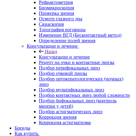
Рефрактометрия
Биомикроскопия
Проверка зрения
Осмотр глазного дна
Скиаскопия
Топография роговицы
Измерение ВГД (Бесконтактный метод)
Определение полей зрения
Консультации и лечение
Назад
Консультации и лечение
Рецепт на очки и контактные линзы
Подбор перифокальных линз
Подбор очковой линзы
Подбор ортокератологических (ночных)
линз
Подбор мультифокальных линз
Подбор контактных линз любой сложности
Подбор бифокальных линз (контроль
миопии у детей)
Подбор астигматических линз
Коррекция зрения
Коррекция астигматизма
Бренды
Как купить