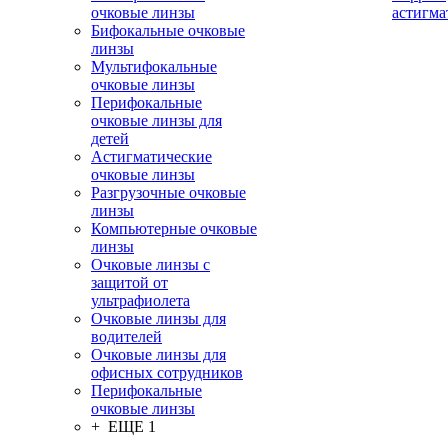
очковые линзы
астигма
Бифокальные очковые
линзы
Мультифокальные
очковые линзы
Перифокальные
очковые линзы для
детей
Астигматические
очковые линзы
Разгрузочные очковые
линзы
Компьютерные очковые
линзы
Очковые линзы с
защитой от
ультрафиолета
Очковые линзы для
водителей
Очковые линзы для
офисных сотрудников
Перифокальные
очковые линзы
+ ЕЩЕ 1