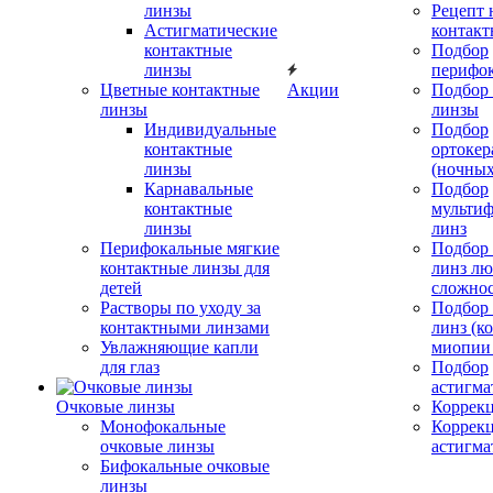
линзы
Рецепт 
Астигматические
контакт
контактные
Подбор
линзы
перифо
Цветные контактные
Акции
Подбор 
линзы
линзы
Индивидуальные
Подбор
контактные
ортокер
линзы
(ночных
Карнавальные
Подбор
контактные
мульти
линзы
линз
Перифокальные мягкие
Подбор
контактные линзы для
линз л
детей
сложно
Растворы по уходу за
Подбор
контактными линзами
линз (к
Увлажняющие капли
миопии 
для глаз
Подбор
астигма
Очковые линзы
Коррекц
Монофокальные
Коррек
очковые линзы
астигма
Бифокальные очковые
линзы