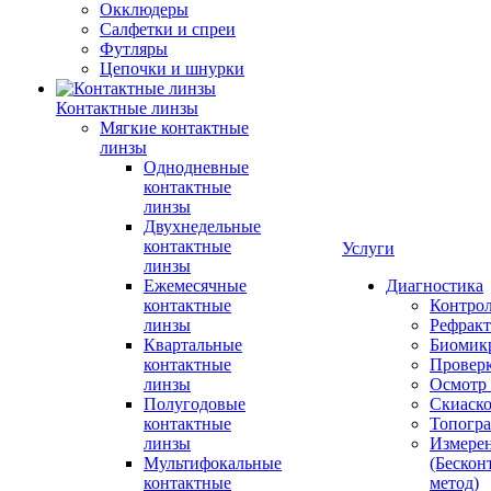
Окклюдеры
Салфетки и спреи
Футляры
Цепочки и шнурки
Контактные линзы
Мягкие контактные
линзы
Однодневные
контактные
линзы
Двухнедельные
контактные
Услуги
линзы
Ежемесячные
Диагностика
контактные
Контро
линзы
Рефракт
Квартальные
Биомик
контактные
Проверк
линзы
Осмотр 
Полугодовые
Скиаск
контактные
Топогр
линзы
Измере
Мультифокальные
(Бескон
контактные
метод)