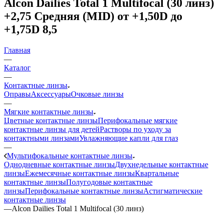
Alcon Dailies Total 1 Multifocal (30 линз)
+2,75 Средняя (MID) от +1,50D до
+1,75D 8,5
Главная
—
Каталог
—
Контактные линзы
Оправы
Аксессуары
Очковые линзы
—
Мягкие контактные линзы
Цветные контактные линзы
Перифокальные мягкие
контактные линзы для детей
Растворы по уходу за
контактными линзами
Увлажняющие капли для глаз
—
Мультифокальные контактные линзы
Однодневные контактные линзы
Двухнедельные контактные
линзы
Ежемесячные контактные линзы
Квартальные
контактные линзы
Полугодовые контактные
линзы
Перифокальные контактные линзы
Астигматические
контактные линзы
—
Alcon Dailies Total 1 Multifocal (30 линз)