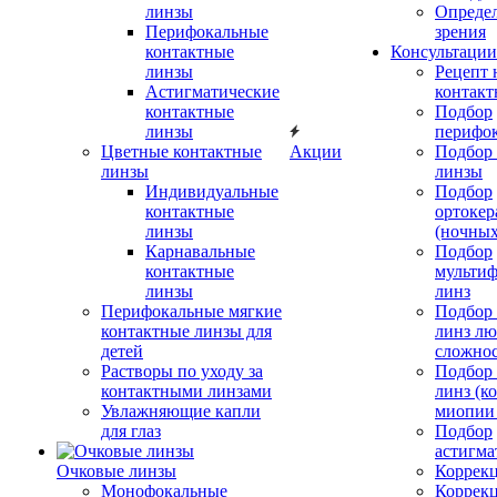
линзы
Определ
Перифокальные
зрения
контактные
Консультации
линзы
Рецепт 
Астигматические
контакт
контактные
Подбор
линзы
перифо
Цветные контактные
Акции
Подбор 
линзы
линзы
Индивидуальные
Подбор
контактные
ортокер
линзы
(ночных
Карнавальные
Подбор
контактные
мульти
линзы
линз
Перифокальные мягкие
Подбор
контактные линзы для
линз л
детей
сложно
Растворы по уходу за
Подбор
контактными линзами
линз (к
Увлажняющие капли
миопии 
для глаз
Подбор
астигма
Очковые линзы
Коррекц
Монофокальные
Коррек