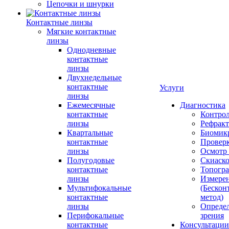
Цепочки и шнурки
Контактные линзы
Мягкие контактные
линзы
Однодневные
контактные
линзы
Двухнедельные
контактные
Услуги
линзы
Ежемесячные
Диагностика
контактные
Контро
линзы
Рефракт
Квартальные
Биомик
контактные
Проверк
линзы
Осмотр 
Полугодовые
Скиаск
контактные
Топогр
линзы
Измере
Мультифокальные
(Бескон
контактные
метод)
линзы
Определ
Перифокальные
зрения
контактные
Консультации