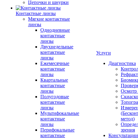
Цепочки и шнурки
Контактные линзы
Мягкие контактные
линзы
Однодневные
контактные
линзы
Двухнедельные
контактные
Услуги
линзы
Ежемесячные
Диагностика
контактные
Контро
линзы
Рефракт
Квартальные
Биомик
контактные
Проверк
линзы
Осмотр 
Полугодовые
Скиаск
контактные
Топогр
линзы
Измере
Мультифокальные
(Бескон
контактные
метод)
линзы
Определ
Перифокальные
зрения
контактные
Консультации