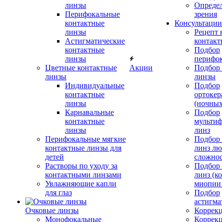
линзы
Определ
Перифокальные
зрения
контактные
Консультации
линзы
Рецепт 
Астигматические
контакт
контактные
Подбор
линзы
перифо
Цветные контактные
Акции
Подбор 
линзы
линзы
Индивидуальные
Подбор
контактные
ортокер
линзы
(ночных
Карнавальные
Подбор
контактные
мульти
линзы
линз
Перифокальные мягкие
Подбор
контактные линзы для
линз л
детей
сложно
Растворы по уходу за
Подбор
контактными линзами
линз (к
Увлажняющие капли
миопии 
для глаз
Подбор
астигма
Очковые линзы
Коррекц
Монофокальные
Коррек