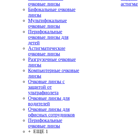
очковые линзы
астигма
Бифокальные очковые
линзы
Мультифокальные
очковые линзы
Перифокальные
очковые линзы для
детей
Астигматические
очковые линзы
Разгрузочные очковые
линзы
Компьютерные очковые
линзы
Очковые линзы с
защитой от
ультрафиолета
Очковые линзы для
водителей
Очковые линзы для
офисных сотрудников
Перифокальные
очковые линзы
+ ЕЩЕ 1