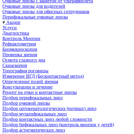
Очковые линзы с защитой от ультрафиолета
Очковые линзы для водителей
Очковые линзы для офисных сотрудников
Перифокальные очковые линзы
Акции
Услуги
Диагностика
Контроль Миопии
Рефрактометрия
Биомикроскопия
Проверка зрения
Осмотр глазного дна
Скиаскопия
Топография роговицы
Измерение ВГД (Бесконтактный метод)
Определение полей зрения
Консультации и лечение
Рецепт на очки и контактные линзы
Подбор перифокальных линз
Подбор очковой линзы
Подбор ортокератологических (ночных) линз
Подбор мультифокальных линз
Подбор контактных линз любой сложности
Подбор бифокальных линз (контроль миопии у детей)
Подбор астигматических линз