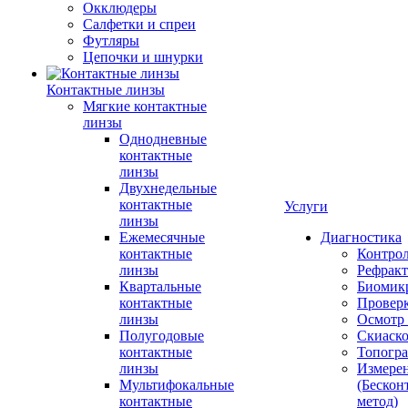
Окклюдеры
Салфетки и спреи
Футляры
Цепочки и шнурки
Контактные линзы
Мягкие контактные
линзы
Однодневные
контактные
линзы
Двухнедельные
контактные
Услуги
линзы
Ежемесячные
Диагностика
контактные
Контро
линзы
Рефракт
Квартальные
Биомик
контактные
Проверк
линзы
Осмотр 
Полугодовые
Скиаск
контактные
Топогр
линзы
Измере
Мультифокальные
(Бескон
контактные
метод)