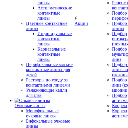
линзы
Рецепт 
Астигматические
контакт
контактные
Подбор
линзы
перифо
Цветные контактные
Акции
Подбор 
линзы
линзы
Индивидуальные
Подбор
контактные
ортокер
линзы
(ночных
Карнавальные
Подбор
контактные
мульти
линзы
линз
Перифокальные мягкие
Подбор
контактные линзы для
линз л
детей
сложно
Растворы по уходу за
Подбор
контактными линзами
линз (к
Увлажняющие капли
миопии 
для глаз
Подбор
астигма
Очковые линзы
Коррекц
Монофокальные
Коррек
очковые линзы
астигма
Бифокальные очковые
линзы