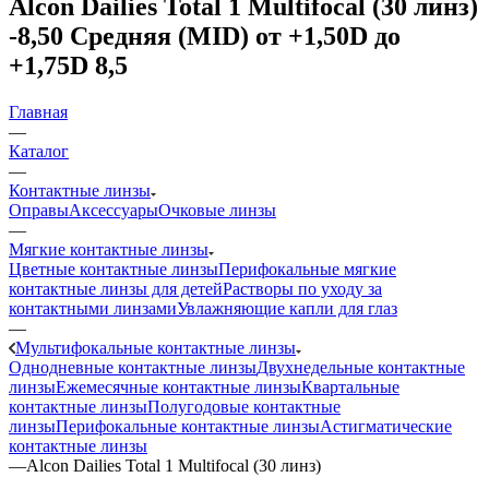
Alcon Dailies Total 1 Multifocal (30 линз)
-8,50 Средняя (MID) от +1,50D до
+1,75D 8,5
Главная
—
Каталог
—
Контактные линзы
Оправы
Аксессуары
Очковые линзы
—
Мягкие контактные линзы
Цветные контактные линзы
Перифокальные мягкие
контактные линзы для детей
Растворы по уходу за
контактными линзами
Увлажняющие капли для глаз
—
Мультифокальные контактные линзы
Однодневные контактные линзы
Двухнедельные контактные
линзы
Ежемесячные контактные линзы
Квартальные
контактные линзы
Полугодовые контактные
линзы
Перифокальные контактные линзы
Астигматические
контактные линзы
—
Alcon Dailies Total 1 Multifocal (30 линз)