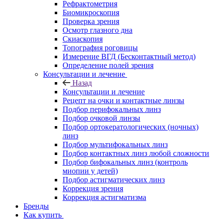
Рефрактометрия
Биомикроскопия
Проверка зрения
Осмотр глазного дна
Скиаскопия
Топография роговицы
Измерение ВГД (Бесконтактный метод)
Определение полей зрения
Консультации и лечение
Назад
Консультации и лечение
Рецепт на очки и контактные линзы
Подбор перифокальных линз
Подбор очковой линзы
Подбор ортокератологических (ночных)
линз
Подбор мультифокальных линз
Подбор контактных линз любой сложности
Подбор бифокальных линз (контроль
миопии у детей)
Подбор астигматических линз
Коррекция зрения
Коррекция астигматизма
Бренды
Как купить