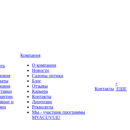
Компания
О компании
ить
Новости
ловия
Салоны оптики
латы
Блог
+
ловия
Отзывы
Контакты
ЕЩЕ
ставки
Карьера
рантии
Контакты
зврат и
Лицензии
мен
Реквизиты
Мы - участник программы
MYACUVUE!