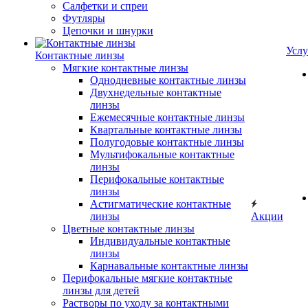
Салфетки и спреи
Футляры
Цепочки и шнурки
Услу
Контактные линзы
Мягкие контактные линзы
Однодневные контактные линзы
Двухнедельные контактные
линзы
Ежемесячные контактные линзы
Квартальные контактные линзы
Полугодовые контактные линзы
Мультифокальные контактные
линзы
Перифокальные контактные
линзы
Астигматические контактные
линзы
Акции
Цветные контактные линзы
Индивидуальные контактные
линзы
Карнавальные контактные линзы
Перифокальные мягкие контактные
линзы для детей
Растворы по уходу за контактными