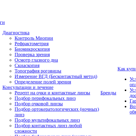
ги
Диагностика
Контроль Миопии
Рефрактометрия
Биомикроскопия
Проверка зрения
Осмотр глазного дна
Скиаскопия
Как куп
Топография роговицы
Измерение ВГД (Бесконтактный метод)
Ус
Определение полей зрения
оп
Консультации и лечение
Ус
Рецепт на очки и контактные линзы
Бренды
до
Подбор перифокальных линз
Га
Подбор очковой линзы
Во
Подбор ортокератологических (ночных)
об
линз
Подбор мультифокальных линз
Подбор контактных линз любой
сложности