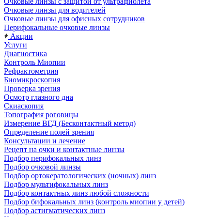
Очковые линзы с защитой от ультрафиолета
Очковые линзы для водителей
Очковые линзы для офисных сотрудников
Перифокальные очковые линзы
Акции
Услуги
Диагностика
Контроль Миопии
Рефрактометрия
Биомикроскопия
Проверка зрения
Осмотр глазного дна
Скиаскопия
Топография роговицы
Измерение ВГД (Бесконтактный метод)
Определение полей зрения
Консультации и лечение
Рецепт на очки и контактные линзы
Подбор перифокальных линз
Подбор очковой линзы
Подбор ортокератологических (ночных) линз
Подбор мультифокальных линз
Подбор контактных линз любой сложности
Подбор бифокальных линз (контроль миопии у детей)
Подбор астигматических линз