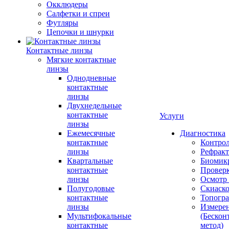
Окклюдеры
Салфетки и спреи
Футляры
Цепочки и шнурки
Контактные линзы
Мягкие контактные
линзы
Однодневные
контактные
линзы
Двухнедельные
контактные
Услуги
линзы
Ежемесячные
Диагностика
контактные
Контро
линзы
Рефракт
Квартальные
Биомик
контактные
Проверк
линзы
Осмотр 
Полугодовые
Скиаск
контактные
Топогр
линзы
Измере
Мультифокальные
(Бескон
контактные
метод)