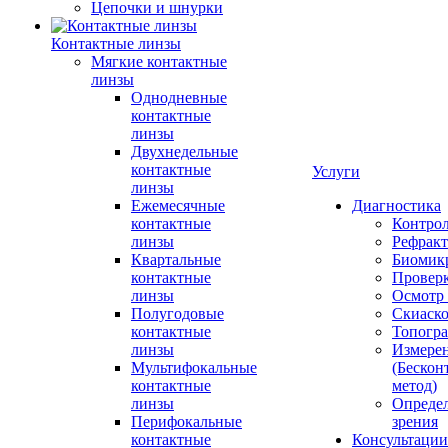
Цепочки и шнурки
Контактные линзы
Мягкие контактные
линзы
Однодневные
контактные
линзы
Двухнедельные
контактные
Услуги
линзы
Ежемесячные
Диагностика
контактные
Контро
линзы
Рефракт
Квартальные
Биомик
контактные
Проверк
линзы
Осмотр 
Полугодовые
Скиаск
контактные
Топогр
линзы
Измере
Мультифокальные
(Бескон
контактные
метод)
линзы
Определ
Перифокальные
зрения
контактные
Консультации