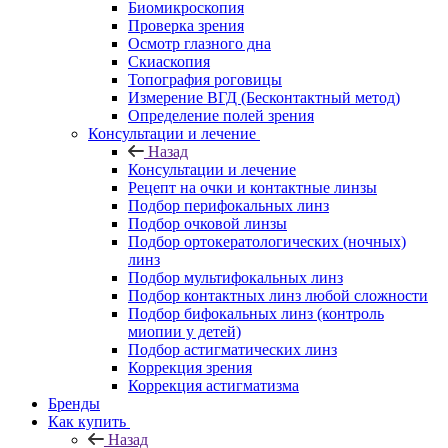
Биомикроскопия
Проверка зрения
Осмотр глазного дна
Скиаскопия
Топография роговицы
Измерение ВГД (Бесконтактный метод)
Определение полей зрения
Консультации и лечение
Назад
Консультации и лечение
Рецепт на очки и контактные линзы
Подбор перифокальных линз
Подбор очковой линзы
Подбор ортокератологических (ночных)
линз
Подбор мультифокальных линз
Подбор контактных линз любой сложности
Подбор бифокальных линз (контроль
миопии у детей)
Подбор астигматических линз
Коррекция зрения
Коррекция астигматизма
Бренды
Как купить
Назад