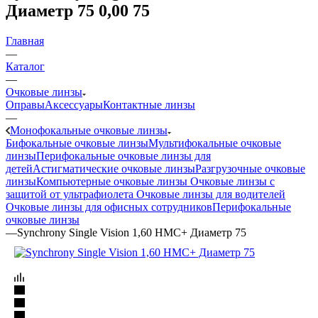
Диаметр 75 0,00 75
Главная
—
Каталог
—
Очковые линзы
Оправы
Аксессуары
Контактные линзы
—
Монофокальные очковые линзы
Бифокальные очковые линзы
Мультифокальные очковые
линзы
Перифокальные очковые линзы для
детей
Астигматические очковые линзы
Разгрузочные очковые
линзы
Компьютерные очковые линзы
Очковые линзы с
защитой от ультрафиолета
Очковые линзы для водителей
Очковые линзы для офисных сотрудников
Перифокальные
очковые линзы
—
Synchrony Single Vision 1,60 HMC+ Диаметр 75