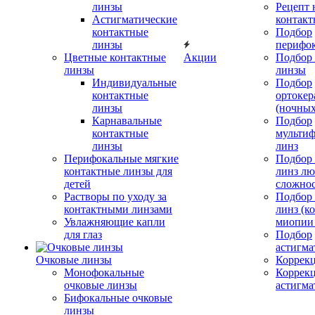
линзы
Рецепт 
Астигматические
контакт
контактные
Подбор
линзы
перифо
Цветные контактные
Акции
Подбор 
линзы
линзы
Индивидуальные
Подбор
контактные
ортокер
линзы
(ночных
Карнавальные
Подбор
контактные
мульти
линзы
линз
Перифокальные мягкие
Подбор
контактные линзы для
линз л
детей
сложно
Растворы по уходу за
Подбор
контактными линзами
линз (к
Увлажняющие капли
миопии 
для глаз
Подбор
астигма
Очковые линзы
Коррекц
Монофокальные
Коррек
очковые линзы
астигма
Бифокальные очковые
линзы