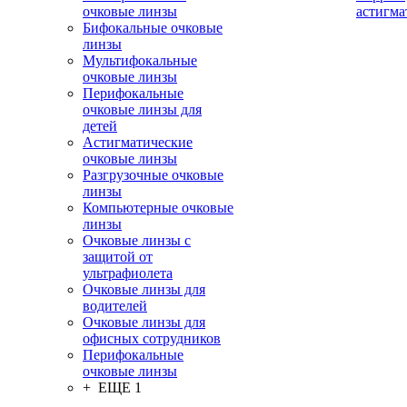
очковые линзы
астигма
Бифокальные очковые
линзы
Мультифокальные
очковые линзы
Перифокальные
очковые линзы для
детей
Астигматические
очковые линзы
Разгрузочные очковые
линзы
Компьютерные очковые
линзы
Очковые линзы с
защитой от
ультрафиолета
Очковые линзы для
водителей
Очковые линзы для
офисных сотрудников
Перифокальные
очковые линзы
+ ЕЩЕ 1