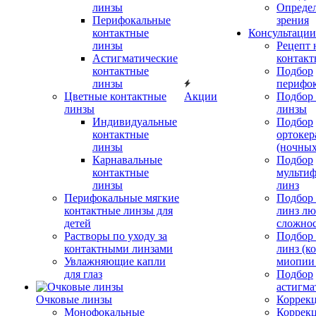
линзы
Определ
Перифокальные
зрения
контактные
Консультации
линзы
Рецепт 
Астигматические
контакт
контактные
Подбор
линзы
перифо
Цветные контактные
Акции
Подбор 
линзы
линзы
Индивидуальные
Подбор
контактные
ортокер
линзы
(ночных
Карнавальные
Подбор
контактные
мульти
линзы
линз
Перифокальные мягкие
Подбор
контактные линзы для
линз л
детей
сложно
Растворы по уходу за
Подбор
контактными линзами
линз (к
Увлажняющие капли
миопии 
для глаз
Подбор
астигма
Очковые линзы
Коррекц
Монофокальные
Коррек