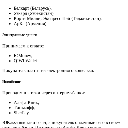
Белкарт (Беларусь),
Узкард (Узбекистан),
Корти Милли, Экспресс Пэй (Таджикистан),
АрКа (Армения).
Электронные деньги
Принимаем к оплате:
ЮMoney,
QIWI Wallet.
Покупатель платит из электронного кошелька.
Инвойсинг
Проводим платежи через интернет-банки:
Альфа-Клик,
Тинькофф,
SberPay.
ЮKassa выставит счет, а покупатель оплачивает его в своем
интернет-банке. Платеж через Альфа-Клик можно