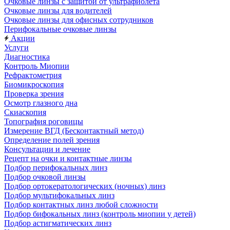
Очковые линзы с защитой от ультрафиолета
Очковые линзы для водителей
Очковые линзы для офисных сотрудников
Перифокальные очковые линзы
Акции
Услуги
Диагностика
Контроль Миопии
Рефрактометрия
Биомикроскопия
Проверка зрения
Осмотр глазного дна
Скиаскопия
Топография роговицы
Измерение ВГД (Бесконтактный метод)
Определение полей зрения
Консультации и лечение
Рецепт на очки и контактные линзы
Подбор перифокальных линз
Подбор очковой линзы
Подбор ортокератологических (ночных) линз
Подбор мультифокальных линз
Подбор контактных линз любой сложности
Подбор бифокальных линз (контроль миопии у детей)
Подбор астигматических линз