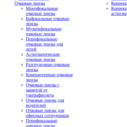
Очковые линзы
Коррекц
Монофокальные
Коррек
очковые линзы
астигма
Бифокальные очковые
линзы
Мультифокальные
очковые линзы
Перифокальные
очковые линзы для
детей
Астигматические
очковые линзы
Разгрузочные очковые
линзы
Компьютерные очковые
линзы
Очковые линзы с
защитой от
ультрафиолета
Очковые линзы для
водителей
Очковые линзы для
офисных сотрудников
Перифокальные
очковые линзы