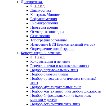
Диагностика
Назад
Диагностика
Контроль Миопии
Рефрактометрия
Биомикроскопия
Проверка зрения
Осмотр глазного дна
Скиаскопия
Топография роговицы
Измерение ВГД (Бесконтактный метод)
Определение полей зрения
Консультации и лечение
Назад
Консультации и лечение
Рецепт на очки и контактные линзы
Подбор перифокальных линз
Подбор очковой линзы
Подбор ортокератологических (ночных)
линз
Подбор мультифокальных линз
Подбор контактных линз любой сложности
Подбор бифокальных линз (контроль
миопии у детей)
Подбор астигматических линз