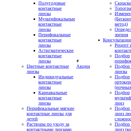
Полугодовые
Скиаск
контактные
Топогр
линзы
Измере
Мультифокальные
(Бескон
контактные
метод)
линзы
Определ
Перифокальные
зрения
контактные
Консультации
линзы
Рецепт 
Астигматические
контакт
контактные
Подбор
линзы
перифо
Цветные контактные
Акции
Подбор 
линзы
линзы
Индивидуальные
Подбор
контактные
ортокер
линзы
(ночных
Карнавальные
Подбор
контактные
мульти
линзы
линз
Перифокальные мягкие
Подбор
контактные линзы для
линз л
детей
сложно
Растворы по уходу за
Подбор
контактными линзами
линз (к