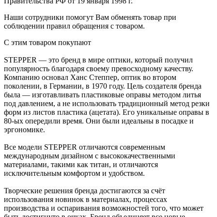
Правительства РФ от 19 января 1998 г.
Наши сотрудники помогут Вам обменять товар при
соблюдении правил обращения с товаром.
С этим товаром покупают
STEPPER — это бренд в мире оптики, который получил
популярность благодаря своему превосходному качеству.
Компанию основал Ханс Степпер, оптик во втором
поколении, в Германии, в 1970 году. Цель создателя бренда
была — изготавливать пластиковые оправы методом литья
под давлением, а не использовать традиционный метод резки
форм из листов пластика (ацетата). Его уникальные оправы в
80-ых опередили время. Они были идеальны в посадке и
эргономике.
Все модели STEPPER отличаются современным
международным дизайном с высококачественными
материалами, такими как титан, и отличаются
исключительным комфортом и удобством.
Творческие решения бренда достигаются за счёт
использования новинок в материалах, процессах
производства и оспаривания возможностей того, что может
быть достигнуто в очках. Бренд объединяет все новые