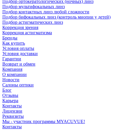
Подбор ортокератологических (ночных) линз
Подбор мультифокальных линз
Подбор контактных линз любой сложности
Подбор бифокальных линз (контроль миопии у детей)
Подбор астигматических линз
Коррекция зрения
Коррекция астигматизма
Бренды
Как купить
Условия оплаты
Условия доставки
Гарантии
Возврат и обмен
Компания
О компании
Новости
Салоны оптики
Блог
Отзывы
Карьера
Контакты
Лицензии
Реквизиты
Мы - участник программы MYACUVUE!
Контакты