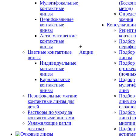
Мультифокальные
(Бескон
контактные
метод)
линзы
Определ
Перифокальные
зрения
контактные
Консультации
линзы
Рецепт 
Астигматические
контакт
контактные
Подбор
линзы
перифо
Цветные контактные
Акции
Подбор 
линзы
линзы
Индивидуальные
Подбор
контактные
ортокер
линзы
(ночных
Карнавальные
Подбор
контактные
мульти
линзы
линз
Перифокальные мягкие
Подбор
контактные линзы для
линз л
детей
сложно
Растворы по уходу за
Подбор
контактными линзами
линз (к
Увлажняющие капли
миопии 
для глаз
Подбор
астигма