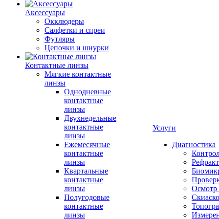
Аксессуары
Окклюдеры
Салфетки и спреи
Футляры
Цепочки и шнурки
Контактные линзы
Мягкие контактные
линзы
Однодневные
контактные
линзы
Двухнедельные
контактные
Услуги
линзы
Ежемесячные
Диагностика
контактные
Контро
линзы
Рефракт
Квартальные
Биомик
контактные
Проверк
линзы
Осмотр 
Полугодовые
Скиаск
контактные
Топогр
линзы
Измере