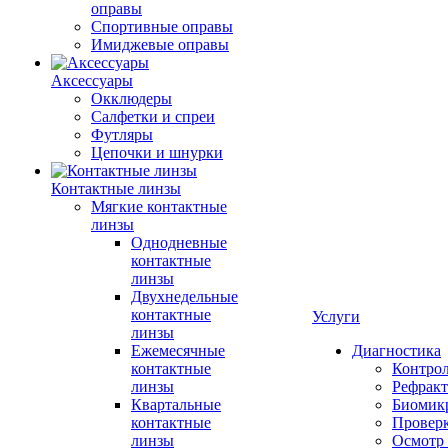
оправы
Спортивные оправы
Имиджевые оправы
Аксессуары
Окклюдеры
Салфетки и спреи
Футляры
Цепочки и шнурки
Контактные линзы
Мягкие контактные
линзы
Однодневные
контактные
линзы
Двухнедельные
контактные
Услуги
линзы
Ежемесячные
Диагностика
контактные
Контро
линзы
Рефракт
Квартальные
Биомик
контактные
Проверк
линзы
Осмотр 