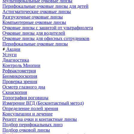
Мультифокальные очковые линзы
Перифокальные очковые линзы для детей
Астигматические очковые линзы
Разгрузочные очковые линзы
Компьютерные очковые линзы
Очковые линзы с защитой от ультрафиолета
Очковые линзы для водителей
Очковые линзы для офисных сотрудников
Перифокальные очковые линзы
Акции
Услуги
Диагностика
Контроль Миопии
Рефрактометрия
Биомикроскопия
Проверка зрения
Осмотр глазного дна
Скиаскопия
Топография роговицы
Измерение ВГД (Бесконтактный метод)
Определение полей зрения
Консультации и лечение
Рецепт на очки и контактные линзы
Подбор перифокальных линз
Подбор очковой линзы