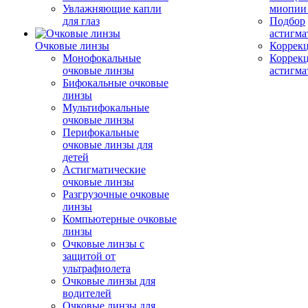
Увлажняющие капли
миопии 
для глаз
Подбор
астигма
Очковые линзы
Коррекц
Монофокальные
Коррек
очковые линзы
астигма
Бифокальные очковые
линзы
Мультифокальные
очковые линзы
Перифокальные
очковые линзы для
детей
Астигматические
очковые линзы
Разгрузочные очковые
линзы
Компьютерные очковые
линзы
Очковые линзы с
защитой от
ультрафиолета
Очковые линзы для
водителей
Очковые линзы для