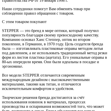
Правительства РФ от 19 января 1998 г.
Наши сотрудники помогут Вам обменять товар при
соблюдении правил обращения с товаром.
С этим товаром покупают
STEPPER — это бренд в мире оптики, который получил
популярность благодаря своему превосходному качеству.
Компанию основал Ханс Степпер, оптик во втором
поколении, в Германии, в 1970 году. Цель создателя бренда
была — изготавливать пластиковые оправы методом литья
под давлением, а не использовать традиционный метод резки
форм из листов пластика (ацетата). Его уникальные оправы в
80-ых опередили время. Они были идеальны в посадке и
эргономике.
Все модели STEPPER отличаются современным
международным дизайном с высококачественными
материалами, такими как титан, и отличаются
исключительным комфортом и удобством.
Творческие решения бренда достигаются за счёт
использования новинок в материалах, процессах
производства и оспаривания возможностей того, что может
быть достигнуто в очках. Бренд объединяет все новые