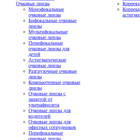
Очковые линзы
Коррекц
Монофокальные
Коррек
очковые линзы
астигма
Бифокальные очковые
линзы
Мультифокальные
очковые линзы
Перифокальные
очковые линзы для
детей
Астигматические
очковые линзы
Разгрузочные очковые
линзы
Компьютерные очковые
линзы
Очковые линзы с
защитой от
ультрафиолета
Очковые линзы для
водителей
Очковые линзы для
офисных сотрудников
Перифокальные
очковые линзы