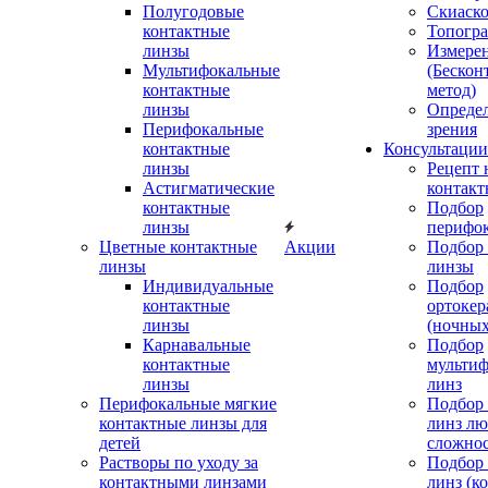
Полугодовые
Скиаск
контактные
Топогр
линзы
Измере
Мультифокальные
(Бескон
контактные
метод)
линзы
Определ
Перифокальные
зрения
контактные
Консультации
линзы
Рецепт 
Астигматические
контакт
контактные
Подбор
линзы
перифо
Цветные контактные
Акции
Подбор 
линзы
линзы
Индивидуальные
Подбор
контактные
ортокер
линзы
(ночных
Карнавальные
Подбор
контактные
мульти
линзы
линз
Перифокальные мягкие
Подбор
контактные линзы для
линз л
детей
сложно
Растворы по уходу за
Подбор
контактными линзами
линз (к