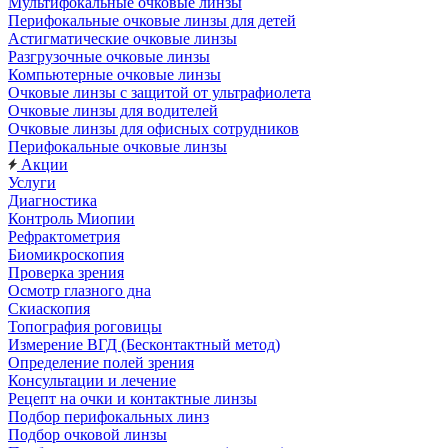
Мультифокальные очковые линзы
Перифокальные очковые линзы для детей
Астигматические очковые линзы
Разгрузочные очковые линзы
Компьютерные очковые линзы
Очковые линзы с защитой от ультрафиолета
Очковые линзы для водителей
Очковые линзы для офисных сотрудников
Перифокальные очковые линзы
Акции
Услуги
Диагностика
Контроль Миопии
Рефрактометрия
Биомикроскопия
Проверка зрения
Осмотр глазного дна
Скиаскопия
Топография роговицы
Измерение ВГД (Бесконтактный метод)
Определение полей зрения
Консультации и лечение
Рецепт на очки и контактные линзы
Подбор перифокальных линз
Подбор очковой линзы