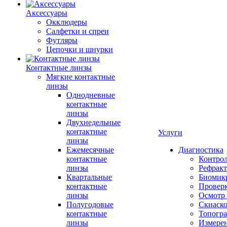
Аксессуары
Окклюдеры
Салфетки и спреи
Футляры
Цепочки и шнурки
Контактные линзы
Мягкие контактные
линзы
Однодневные
контактные
линзы
Двухнедельные
контактные
Услуги
линзы
Ежемесячные
Диагностика
контактные
Контро
линзы
Рефракт
Квартальные
Биомик
контактные
Проверк
линзы
Осмотр 
Полугодовые
Скиаск
контактные
Топогр
линзы
Измере