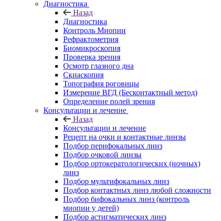
Диагностика
Назад
Диагностика
Контроль Миопии
Рефрактометрия
Биомикроскопия
Проверка зрения
Осмотр глазного дна
Скиаскопия
Топография роговицы
Измерение ВГД (Бесконтактный метод)
Определение полей зрения
Консультации и лечение
Назад
Консультации и лечение
Рецепт на очки и контактные линзы
Подбор перифокальных линз
Подбор очковой линзы
Подбор ортокератологических (ночных)
линз
Подбор мультифокальных линз
Подбор контактных линз любой сложности
Подбор бифокальных линз (контроль
миопии у детей)
Подбор астигматических линз