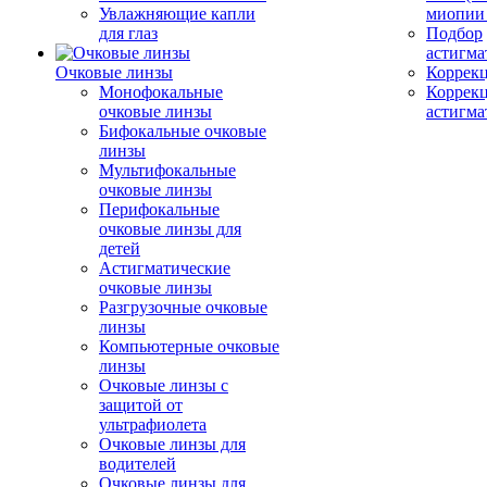
Увлажняющие капли
миопии 
для глаз
Подбор
астигма
Очковые линзы
Коррекц
Монофокальные
Коррек
очковые линзы
астигма
Бифокальные очковые
линзы
Мультифокальные
очковые линзы
Перифокальные
очковые линзы для
детей
Астигматические
очковые линзы
Разгрузочные очковые
линзы
Компьютерные очковые
линзы
Очковые линзы с
защитой от
ультрафиолета
Очковые линзы для
водителей
Очковые линзы для