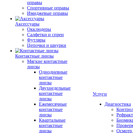
оправы
Спортивные оправы
Имиджевые оправы
Аксессуары
Окклюдеры
Салфетки и спреи
Футляры
Цепочки и шнурки
Контактные линзы
Мягкие контактные
линзы
Однодневные
контактные
линзы
Двухнедельные
контактные
Услуги
линзы
Ежемесячные
Диагностика
контактные
Контро
линзы
Рефракт
Квартальные
Биомик
контактные
Проверк
линзы
Осмотр 