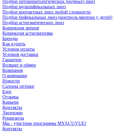
Подбор ортокератологических (ночных) линз
Подбор мультифокальных линз
Подбор контактных линз любой сложности
Подбор бифокальных линз (контроль миопии у детей)
Подбор астигматических линз
Коррекция зрения
Коррекция астигматизма
Бренды
Как купить
Условия оплаты
Условия доставки
Гарантии
Возврат и обмен
Компания
О компании
Новости
Салоны оптики
Блог
Отзывы
Карьера
Контакты
Лицензии
Реквизиты
Мы - участник программы MYACUVUE!
Контакты