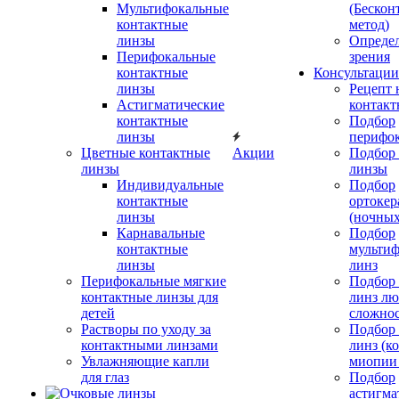
Мультифокальные
(Бескон
контактные
метод)
линзы
Определ
Перифокальные
зрения
контактные
Консультации
линзы
Рецепт 
Астигматические
контакт
контактные
Подбор
линзы
перифо
Цветные контактные
Акции
Подбор 
линзы
линзы
Индивидуальные
Подбор
контактные
ортокер
линзы
(ночных
Карнавальные
Подбор
контактные
мульти
линзы
линз
Перифокальные мягкие
Подбор
контактные линзы для
линз л
детей
сложно
Растворы по уходу за
Подбор
контактными линзами
линз (к
Увлажняющие капли
миопии 
для глаз
Подбор
астигма