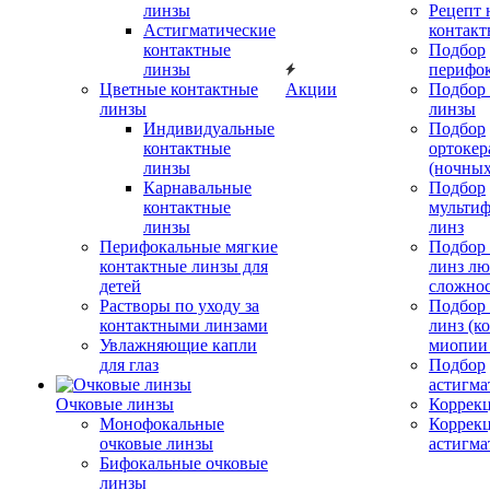
линзы
Рецепт 
Астигматические
контакт
контактные
Подбор
линзы
перифо
Цветные контактные
Акции
Подбор 
линзы
линзы
Индивидуальные
Подбор
контактные
ортокер
линзы
(ночных
Карнавальные
Подбор
контактные
мульти
линзы
линз
Перифокальные мягкие
Подбор
контактные линзы для
линз л
детей
сложно
Растворы по уходу за
Подбор
контактными линзами
линз (к
Увлажняющие капли
миопии 
для глаз
Подбор
астигма
Очковые линзы
Коррекц
Монофокальные
Коррек
очковые линзы
астигма
Бифокальные очковые
линзы