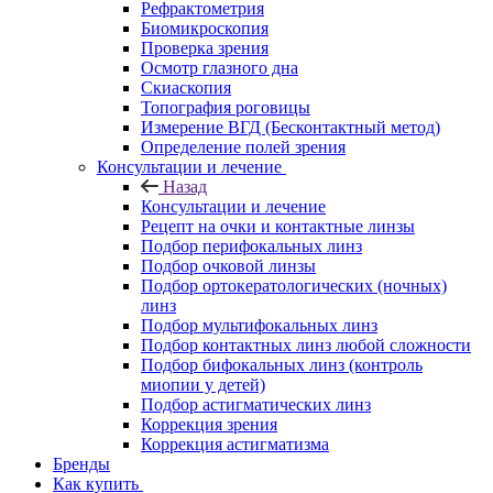
Рефрактометрия
Биомикроскопия
Проверка зрения
Осмотр глазного дна
Скиаскопия
Топография роговицы
Измерение ВГД (Бесконтактный метод)
Определение полей зрения
Консультации и лечение
Назад
Консультации и лечение
Рецепт на очки и контактные линзы
Подбор перифокальных линз
Подбор очковой линзы
Подбор ортокератологических (ночных)
линз
Подбор мультифокальных линз
Подбор контактных линз любой сложности
Подбор бифокальных линз (контроль
миопии у детей)
Подбор астигматических линз
Коррекция зрения
Коррекция астигматизма
Бренды
Как купить