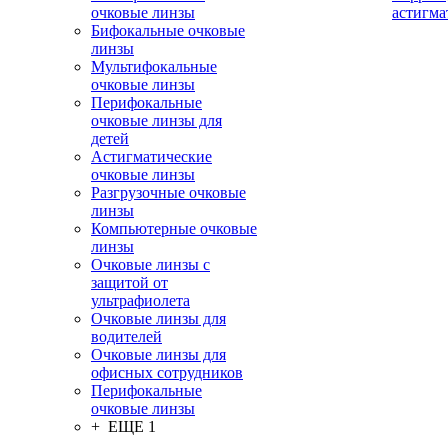
очковые линзы
астигма
Бифокальные очковые
линзы
Мультифокальные
очковые линзы
Перифокальные
очковые линзы для
детей
Астигматические
очковые линзы
Разгрузочные очковые
линзы
Компьютерные очковые
линзы
Очковые линзы с
защитой от
ультрафиолета
Очковые линзы для
водителей
Очковые линзы для
офисных сотрудников
Перифокальные
очковые линзы
+ ЕЩЕ 1