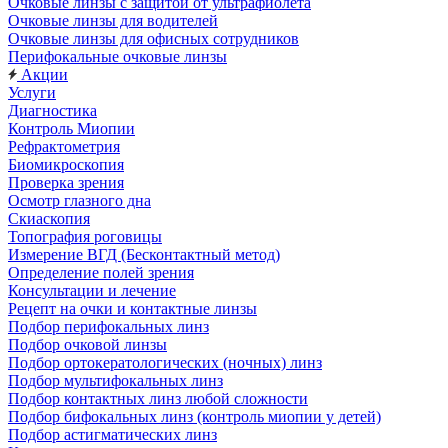
Очковые линзы с защитой от ультрафиолета
Очковые линзы для водителей
Очковые линзы для офисных сотрудников
Перифокальные очковые линзы
Акции
Услуги
Диагностика
Контроль Миопии
Рефрактометрия
Биомикроскопия
Проверка зрения
Осмотр глазного дна
Скиаскопия
Топография роговицы
Измерение ВГД (Бесконтактный метод)
Определение полей зрения
Консультации и лечение
Рецепт на очки и контактные линзы
Подбор перифокальных линз
Подбор очковой линзы
Подбор ортокератологических (ночных) линз
Подбор мультифокальных линз
Подбор контактных линз любой сложности
Подбор бифокальных линз (контроль миопии у детей)
Подбор астигматических линз