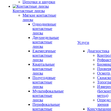
Цепочки и шнурки
Контактные линзы
Мягкие контактные
линзы
Однодневные
контактные
линзы
Двухнедельные
контактные
Услуги
линзы
Ежемесячные
Диагностика
контактные
Контро
линзы
Рефракт
Квартальные
Биомик
контактные
Проверк
линзы
Осмотр 
Полугодовые
Скиаск
контактные
Топогр
линзы
Измере
Мультифокальные
(Бескон
контактные
метод)
линзы
Определ
Перифокальные
зрения
контактные
Консультации