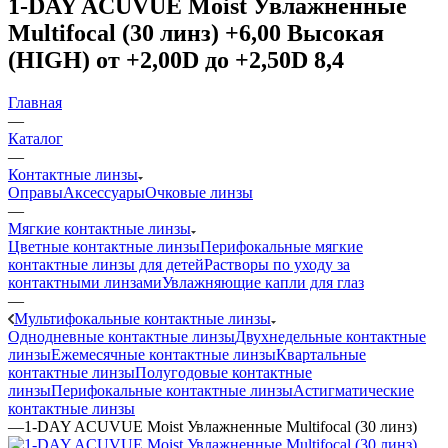
1-DAY ACUVUE Moist Увлажненные
Multifocal (30 линз) +6,00 Высокая
(HIGH) от +2,00D до +2,50D 8,4
Главная
—
Каталог
—
Контактные линзы
Оправы
Аксессуары
Очковые линзы
—
Мягкие контактные линзы
Цветные контактные линзы
Перифокальные мягкие
контактные линзы для детей
Растворы по уходу за
контактными линзами
Увлажняющие капли для глаз
—
Мультифокальные контактные линзы
Однодневные контактные линзы
Двухнедельные контактные
линзы
Ежемесячные контактные линзы
Квартальные
контактные линзы
Полугодовые контактные
линзы
Перифокальные контактные линзы
Астигматические
контактные линзы
—
1-DAY ACUVUE Moist Увлажненные Multifocal (30 линз)