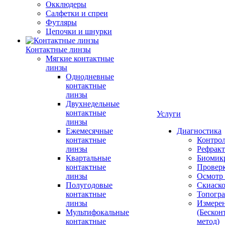
Окклюдеры
Салфетки и спреи
Футляры
Цепочки и шнурки
Контактные линзы
Мягкие контактные
линзы
Однодневные
контактные
линзы
Двухнедельные
контактные
Услуги
линзы
Ежемесячные
Диагностика
контактные
Контро
линзы
Рефракт
Квартальные
Биомик
контактные
Проверк
линзы
Осмотр 
Полугодовые
Скиаск
контактные
Топогр
линзы
Измере
Мультифокальные
(Бескон
контактные
метод)