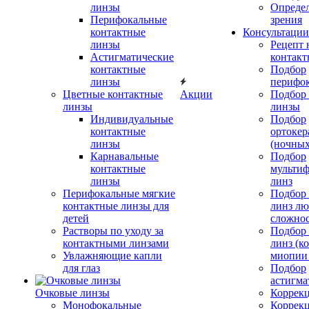
линзы
Определ
Перифокальные
зрения
контактные
Консультации
линзы
Рецепт 
Астигматические
контакт
контактные
Подбор
линзы
перифо
Цветные контактные
Акции
Подбор 
линзы
линзы
Индивидуальные
Подбор
контактные
ортокер
линзы
(ночных
Карнавальные
Подбор
контактные
мульти
линзы
линз
Перифокальные мягкие
Подбор
контактные линзы для
линз л
детей
сложно
Растворы по уходу за
Подбор
контактными линзами
линз (к
Увлажняющие капли
миопии 
для глаз
Подбор
астигма
Очковые линзы
Коррекц
Монофокальные
Коррек