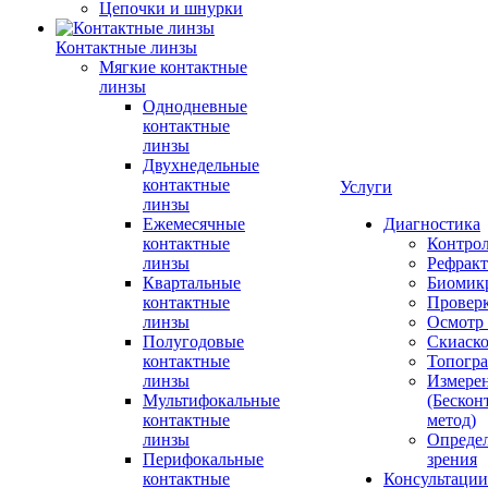
Цепочки и шнурки
Контактные линзы
Мягкие контактные
линзы
Однодневные
контактные
линзы
Двухнедельные
контактные
Услуги
линзы
Ежемесячные
Диагностика
контактные
Контро
линзы
Рефракт
Квартальные
Биомик
контактные
Проверк
линзы
Осмотр 
Полугодовые
Скиаск
контактные
Топогр
линзы
Измере
Мультифокальные
(Бескон
контактные
метод)
линзы
Определ
Перифокальные
зрения
контактные
Консультации