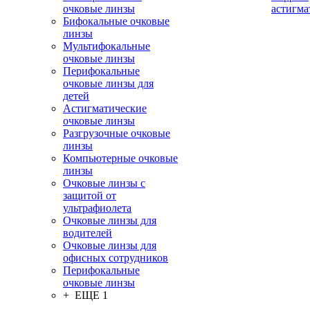
очковые линзы
астигма
Бифокальные очковые
линзы
Мультифокальные
очковые линзы
Перифокальные
очковые линзы для
детей
Астигматические
очковые линзы
Разгрузочные очковые
линзы
Компьютерные очковые
линзы
Очковые линзы с
защитой от
ультрафиолета
Очковые линзы для
водителей
Очковые линзы для
офисных сотрудников
Перифокальные
очковые линзы
+ ЕЩЕ 1