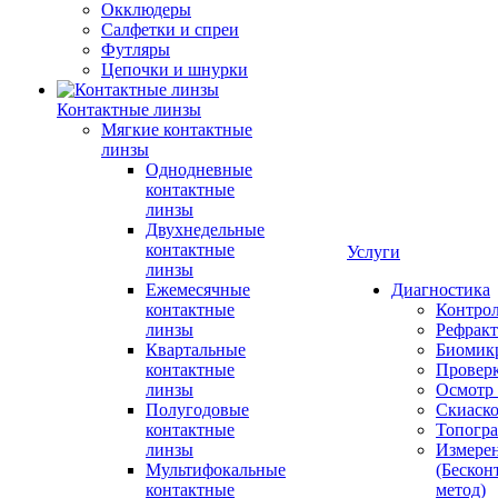
Окклюдеры
Салфетки и спреи
Футляры
Цепочки и шнурки
Контактные линзы
Мягкие контактные
линзы
Однодневные
контактные
линзы
Двухнедельные
контактные
Услуги
линзы
Ежемесячные
Диагностика
контактные
Контро
линзы
Рефракт
Квартальные
Биомик
контактные
Проверк
линзы
Осмотр 
Полугодовые
Скиаск
контактные
Топогр
линзы
Измере
Мультифокальные
(Бескон
контактные
метод)