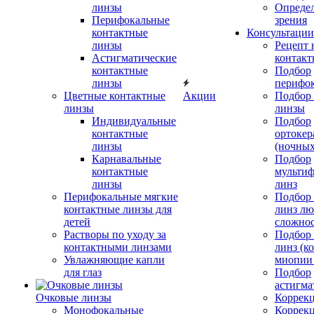
линзы
Определ
Перифокальные
зрения
контактные
Консультации
линзы
Рецепт 
Астигматические
контакт
контактные
Подбор
линзы
перифо
Цветные контактные
Акции
Подбор 
линзы
линзы
Индивидуальные
Подбор
контактные
ортокер
линзы
(ночных
Карнавальные
Подбор
контактные
мульти
линзы
линз
Перифокальные мягкие
Подбор
контактные линзы для
линз л
детей
сложно
Растворы по уходу за
Подбор
контактными линзами
линз (к
Увлажняющие капли
миопии 
для глаз
Подбор
астигма
Очковые линзы
Коррекц
Монофокальные
Коррек