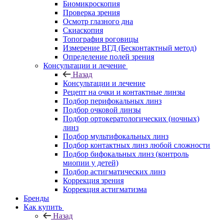
Биомикроскопия
Проверка зрения
Осмотр глазного дна
Скиаскопия
Топография роговицы
Измерение ВГД (Бесконтактный метод)
Определение полей зрения
Консультации и лечение
Назад
Консультации и лечение
Рецепт на очки и контактные линзы
Подбор перифокальных линз
Подбор очковой линзы
Подбор ортокератологических (ночных)
линз
Подбор мультифокальных линз
Подбор контактных линз любой сложности
Подбор бифокальных линз (контроль
миопии у детей)
Подбор астигматических линз
Коррекция зрения
Коррекция астигматизма
Бренды
Как купить
Назад