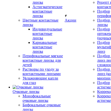
линзы
Рецепт 
Астигматические
контакт
контактные
Подбор
линзы
перифо
Цветные контактные
Акции
Подбор 
линзы
линзы
Индивидуальные
Подбор
контактные
ортокер
линзы
(ночных
Карнавальные
Подбор
контактные
мульти
линзы
линз
Перифокальные мягкие
Подбор
контактные линзы для
линз л
детей
сложно
Растворы по уходу за
Подбор
контактными линзами
линз (к
Увлажняющие капли
миопии 
для глаз
Подбор
астигма
Очковые линзы
Коррекц
Монофокальные
Коррек
очковые линзы
астигма
Бифокальные очковые
линзы