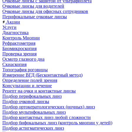
Очковые линзы с защитой от ультрафиолета
Очковые линзы для водителей
Очковые линзы для офисных сотрудников
Перифокальные очковые линзы
Акции
Услуги
Диагностика
Контроль Миопии
Рефрактометрия
Биомикроскопия
Проверка зрения
Осмотр глазного дна
Скиаскопия
Топография роговицы
Измерение ВГД (Бесконтактный метод)
Определение полей зрения
Консультации и лечение
Рецепт на очки и контактные линзы
Подбор перифокальных линз
Подбор очковой линзы
Подбор ортокератологических (ночных) линз
Подбор мультифокальных линз
Подбор контактных линз любой сложности
Подбор бифокальных линз (контроль миопии у детей)
Подбор астигматических линз