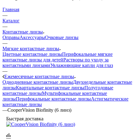
Главная
—
Каталог
—
Контактные линзы
Оправы
Аксессуары
Очковые линзы
—
Мягкие контактные линзы
Цветные контактные линзы
Перифокальные мягкие
контактные линзы для детей
Растворы по уходу за
контактными линзами
Увлажняющие капли для глаз
—
Ежемесячные контактные линзы
Однодневные контактные линзы
Двухнедельные контактные
линзы
Квартальные контактные линзы
Полугодовые
контактные линзы
Мультифокальные контактные
линзы
Перифокальные контактные линзы
Астигматические
контактные линзы
—
CooperVision Biofinity (6 линз)
Быстрая доставка