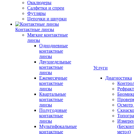
Окклюдеры
Салфетки и спреи
Футляры
Цепочки и шнурки
Контактные линзы
Мягкие контактные
линзы
Однодневные
контактные
линзы
Двухнедельные
контактные
Услуги
линзы
Ежемесячные
Диагностика
контактные
Контро
линзы
Рефракт
Квартальные
Биомик
контактные
Проверк
линзы
Осмотр 
Полугодовые
Скиаск
контактные
Топогр
линзы
Измере
Мультифокальные
(Бескон
контактные
метод)