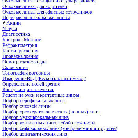
Очковые линзы с защитой от ультрафиолета
Очковые линзы для водителей
Очковые линзы для офисных сотрудников
Перифокальные очковые линзы
Акции
Услуги
Диагностика
Контроль Миопии
Рефрактометрия
Биомикроскопия
Проверка зрения
Осмотр глазного дна
Скиаскопия
Топография роговицы
Измерение ВГД (Бесконтактный метод)
Определение полей зрения
Консультации и лечение
Рецепт на очки и контактные линзы
Подбор перифокальных линз
Подбор очковой линзы
Подбор ортокератологических (ночных) линз
Подбор мультифокальных линз
Подбор контактных линз любой сложности
Подбор бифокальных линз (контроль миопии у детей)
Подбор астигматических линз