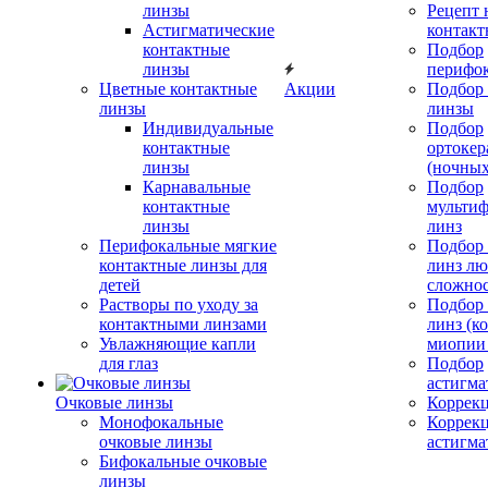
линзы
Рецепт 
Астигматические
контакт
контактные
Подбор
линзы
перифо
Цветные контактные
Акции
Подбор 
линзы
линзы
Индивидуальные
Подбор
контактные
ортокер
линзы
(ночных
Карнавальные
Подбор
контактные
мульти
линзы
линз
Перифокальные мягкие
Подбор
контактные линзы для
линз л
детей
сложно
Растворы по уходу за
Подбор
контактными линзами
линз (к
Увлажняющие капли
миопии 
для глаз
Подбор
астигма
Очковые линзы
Коррекц
Монофокальные
Коррек
очковые линзы
астигма
Бифокальные очковые
линзы