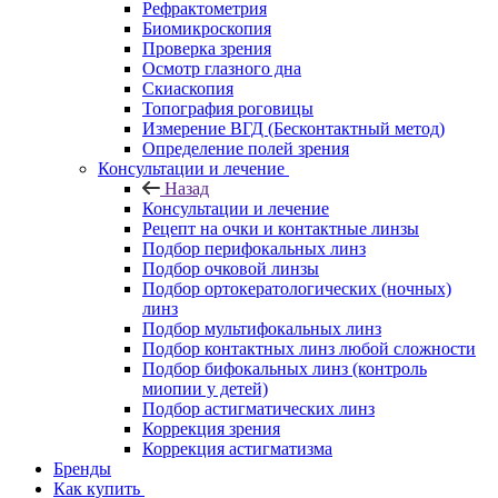
Рефрактометрия
Биомикроскопия
Проверка зрения
Осмотр глазного дна
Скиаскопия
Топография роговицы
Измерение ВГД (Бесконтактный метод)
Определение полей зрения
Консультации и лечение
Назад
Консультации и лечение
Рецепт на очки и контактные линзы
Подбор перифокальных линз
Подбор очковой линзы
Подбор ортокератологических (ночных)
линз
Подбор мультифокальных линз
Подбор контактных линз любой сложности
Подбор бифокальных линз (контроль
миопии у детей)
Подбор астигматических линз
Коррекция зрения
Коррекция астигматизма
Бренды
Как купить