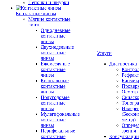
Цепочки и шнурки
Контактные линзы
Мягкие контактные
линзы
Однодневные
контактные
линзы
Двухнедельные
контактные
Услуги
линзы
Ежемесячные
Диагностика
контактные
Контро
линзы
Рефракт
Квартальные
Биомик
контактные
Проверк
линзы
Осмотр 
Полугодовые
Скиаск
контактные
Топогр
линзы
Измере
Мультифокальные
(Бескон
контактные
метод)
линзы
Определ
Перифокальные
зрения
контактные
Консультации