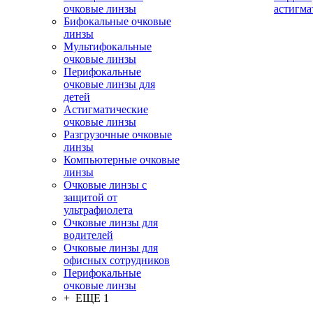
очковые линзы
астигма
Бифокальные очковые
линзы
Мультифокальные
очковые линзы
Перифокальные
очковые линзы для
детей
Астигматические
очковые линзы
Разгрузочные очковые
линзы
Компьютерные очковые
линзы
Очковые линзы с
защитой от
ультрафиолета
Очковые линзы для
водителей
Очковые линзы для
офисных сотрудников
Перифокальные
очковые линзы
+ ЕЩЕ 1