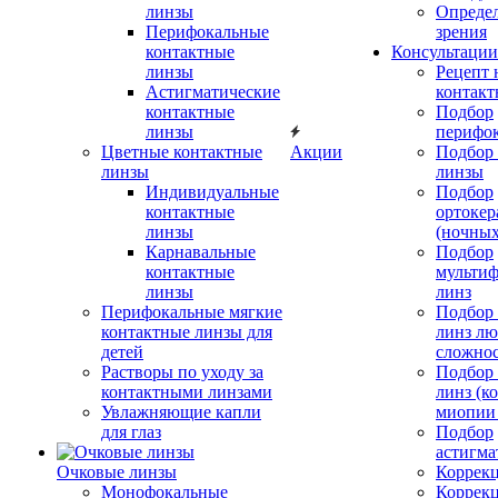
линзы
Определ
Перифокальные
зрения
контактные
Консультации
линзы
Рецепт 
Астигматические
контакт
контактные
Подбор
линзы
перифо
Цветные контактные
Акции
Подбор 
линзы
линзы
Индивидуальные
Подбор
контактные
ортокер
линзы
(ночных
Карнавальные
Подбор
контактные
мульти
линзы
линз
Перифокальные мягкие
Подбор
контактные линзы для
линз л
детей
сложно
Растворы по уходу за
Подбор
контактными линзами
линз (к
Увлажняющие капли
миопии 
для глаз
Подбор
астигма
Очковые линзы
Коррекц
Монофокальные
Коррек