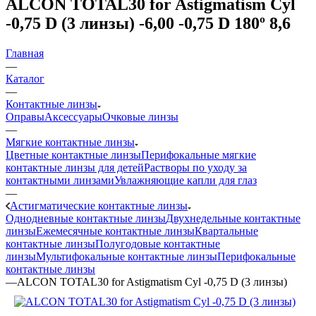
ALCON TOTAL30 for Astigmatism Cyl
-0,75 D (3 линзы) -6,00 -0,75 D 180º 8,6
Главная
—
Каталог
—
Контактные линзы
Оправы
Аксессуары
Очковые линзы
—
Мягкие контактные линзы
Цветные контактные линзы
Перифокальные мягкие
контактные линзы для детей
Растворы по уходу за
контактными линзами
Увлажняющие капли для глаз
—
Астигматические контактные линзы
Однодневные контактные линзы
Двухнедельные контактные
линзы
Ежемесячные контактные линзы
Квартальные
контактные линзы
Полугодовые контактные
линзы
Мультифокальные контактные линзы
Перифокальные
контактные линзы
—
ALCON TOTAL30 for Astigmatism Cyl -0,75 D (3 линзы)