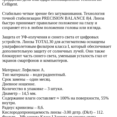
Celligent.
Стабильно четкое зрение без затуманивания. Технология
точной стабилизации PRECISION BALANCE 8|4. Линза
быстро принимает правильное положение на глазу и
сохраняет его в любом положении головы или взгляда.
Защита от УФ-излучения и синего света от цифровых
устройств. Линзы TOTAL30 для астигматизма оснащены
ультрафиолетовым фильтром класса I, который обеспечивает
дополнительную защиту от солнечных лучей. Они также
блокируют часть синего света, уменьшая усталость глаз от
экранов смартфонов и компьютеров.
Материал: Лефилкон А.
Тип материала – водоградиентный.
Срок замены – один месяц.
Дневное ношение.
Количество в упаковке – 3 штуки.
Диаметр – 14,5 мм.
Содержание влаги составляет ≈ 100% на поверхности, 55%
внутри.
Радиус кривизны – 8,6.
Кислородопроницаемость линзы -3.00 дптр. (Dk/t) – 112.
Фильтр – УФ защита Класс I Защита от синего света.