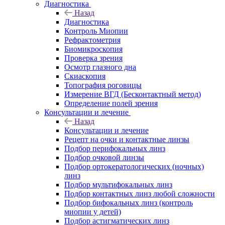
Диагностика
Назад
Диагностика
Контроль Миопии
Рефрактометрия
Биомикроскопия
Проверка зрения
Осмотр глазного дна
Скиаскопия
Топография роговицы
Измерение ВГД (Бесконтактный метод)
Определение полей зрения
Консультации и лечение
Назад
Консультации и лечение
Рецепт на очки и контактные линзы
Подбор перифокальных линз
Подбор очковой линзы
Подбор ортокератологических (ночных)
линз
Подбор мультифокальных линз
Подбор контактных линз любой сложности
Подбор бифокальных линз (контроль
миопии у детей)
Подбор астигматических линз