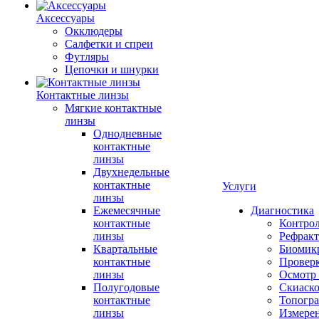
Аксессуары
Окклюдеры
Салфетки и спреи
Футляры
Цепочки и шнурки
Контактные линзы
Мягкие контактные
линзы
Однодневные
контактные
линзы
Двухнедельные
контактные
Услуги
линзы
Ежемесячные
Диагностика
контактные
Контро
линзы
Рефракт
Квартальные
Биомик
контактные
Проверк
линзы
Осмотр 
Полугодовые
Скиаск
контактные
Топогр
линзы
Измере