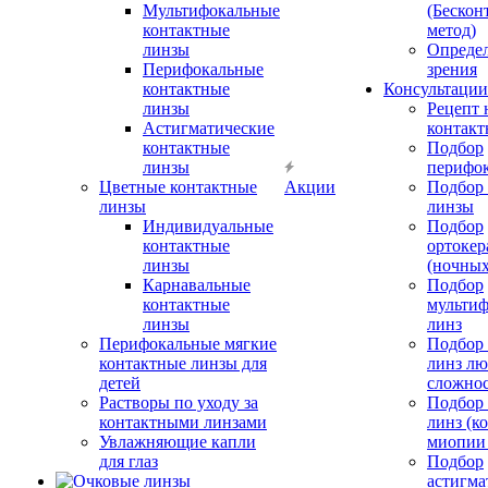
Мультифокальные
(Бескон
контактные
метод)
линзы
Определ
Перифокальные
зрения
контактные
Консультации
линзы
Рецепт 
Астигматические
контакт
контактные
Подбор
линзы
перифо
Цветные контактные
Акции
Подбор 
линзы
линзы
Индивидуальные
Подбор
контактные
ортокер
линзы
(ночных
Карнавальные
Подбор
контактные
мульти
линзы
линз
Перифокальные мягкие
Подбор
контактные линзы для
линз л
детей
сложно
Растворы по уходу за
Подбор
контактными линзами
линз (к
Увлажняющие капли
миопии 
для глаз
Подбор
астигма