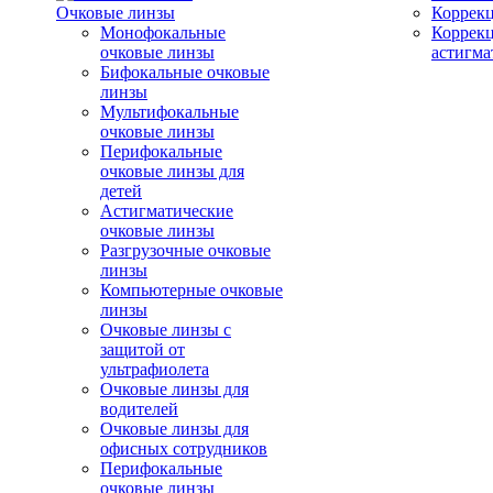
Очковые линзы
Коррекц
Монофокальные
Коррек
очковые линзы
астигма
Бифокальные очковые
линзы
Мультифокальные
очковые линзы
Перифокальные
очковые линзы для
детей
Астигматические
очковые линзы
Разгрузочные очковые
линзы
Компьютерные очковые
линзы
Очковые линзы с
защитой от
ультрафиолета
Очковые линзы для
водителей
Очковые линзы для
офисных сотрудников
Перифокальные
очковые линзы