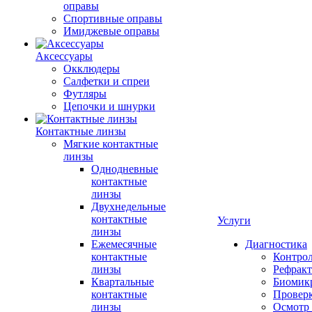
оправы
Спортивные оправы
Имиджевые оправы
Аксессуары
Окклюдеры
Салфетки и спреи
Футляры
Цепочки и шнурки
Контактные линзы
Мягкие контактные
линзы
Однодневные
контактные
линзы
Двухнедельные
контактные
Услуги
линзы
Ежемесячные
Диагностика
контактные
Контро
линзы
Рефракт
Квартальные
Биомик
контактные
Проверк
линзы
Осмотр 