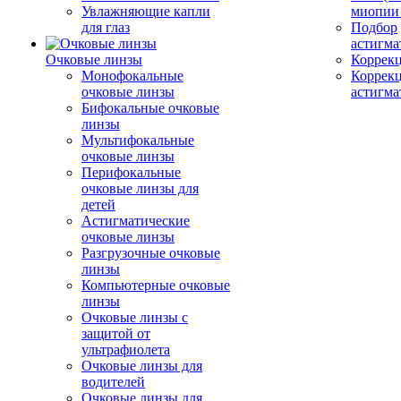
Увлажняющие капли
миопии 
для глаз
Подбор
астигма
Очковые линзы
Коррекц
Монофокальные
Коррек
очковые линзы
астигма
Бифокальные очковые
линзы
Мультифокальные
очковые линзы
Перифокальные
очковые линзы для
детей
Астигматические
очковые линзы
Разгрузочные очковые
линзы
Компьютерные очковые
линзы
Очковые линзы с
защитой от
ультрафиолета
Очковые линзы для
водителей
Очковые линзы для