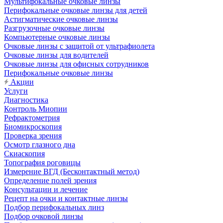
Мультифокальные очковые линзы
Перифокальные очковые линзы для детей
Астигматические очковые линзы
Разгрузочные очковые линзы
Компьютерные очковые линзы
Очковые линзы с защитой от ультрафиолета
Очковые линзы для водителей
Очковые линзы для офисных сотрудников
Перифокальные очковые линзы
Акции
Услуги
Диагностика
Контроль Миопии
Рефрактометрия
Биомикроскопия
Проверка зрения
Осмотр глазного дна
Скиаскопия
Топография роговицы
Измерение ВГД (Бесконтактный метод)
Определение полей зрения
Консультации и лечение
Рецепт на очки и контактные линзы
Подбор перифокальных линз
Подбор очковой линзы