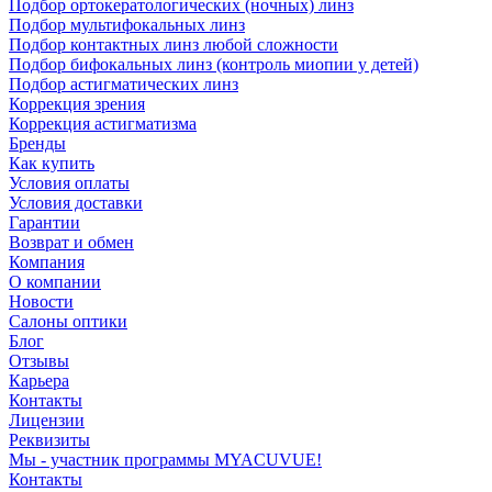
Подбор ортокератологических (ночных) линз
Подбор мультифокальных линз
Подбор контактных линз любой сложности
Подбор бифокальных линз (контроль миопии у детей)
Подбор астигматических линз
Коррекция зрения
Коррекция астигматизма
Бренды
Как купить
Условия оплаты
Условия доставки
Гарантии
Возврат и обмен
Компания
О компании
Новости
Салоны оптики
Блог
Отзывы
Карьера
Контакты
Лицензии
Реквизиты
Мы - участник программы MYACUVUE!
Контакты