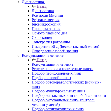
Диагностика
Назад
Диагностика
Контроль Миопии
Рефрактометрия
Биомикроскопия
Проверка зрения
Осмотр глазного дна
Скиаскопия
Топография роговицы
Измерение ВГД (Бесконтактный метод)
Определение полей зрения
Консультации и лечение
Назад
Консультации и лечение
Рецепт на очки и контактные линзы
Подбор перифокальных линз
Подбор очковой линзы
Подбор ортокератологических (ночных)
линз
Подбор мультифокальных линз
Подбор контактных линз любой сложности
Подбор бифокальных линз (контроль
миопии у детей)
Подбор астигматических линз