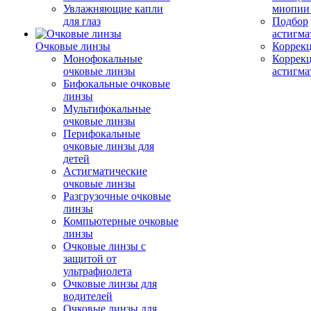
Увлажняющие капли
миопии 
для глаз
Подбор
астигма
Очковые линзы
Коррекц
Монофокальные
Коррек
очковые линзы
астигма
Бифокальные очковые
линзы
Мультифокальные
очковые линзы
Перифокальные
очковые линзы для
детей
Астигматические
очковые линзы
Разгрузочные очковые
линзы
Компьютерные очковые
линзы
Очковые линзы с
защитой от
ультрафиолета
Очковые линзы для
водителей
Очковые линзы для