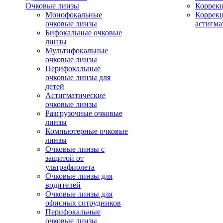
Очковые линзы
Коррекц
Монофокальные
Коррек
очковые линзы
астигма
Бифокальные очковые
линзы
Мультифокальные
очковые линзы
Перифокальные
очковые линзы для
детей
Астигматические
очковые линзы
Разгрузочные очковые
линзы
Компьютерные очковые
линзы
Очковые линзы с
защитой от
ультрафиолета
Очковые линзы для
водителей
Очковые линзы для
офисных сотрудников
Перифокальные
очковые линзы