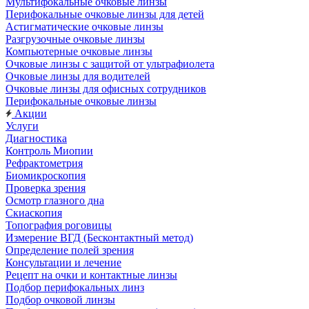
Мультифокальные очковые линзы
Перифокальные очковые линзы для детей
Астигматические очковые линзы
Разгрузочные очковые линзы
Компьютерные очковые линзы
Очковые линзы с защитой от ультрафиолета
Очковые линзы для водителей
Очковые линзы для офисных сотрудников
Перифокальные очковые линзы
Акции
Услуги
Диагностика
Контроль Миопии
Рефрактометрия
Биомикроскопия
Проверка зрения
Осмотр глазного дна
Скиаскопия
Топография роговицы
Измерение ВГД (Бесконтактный метод)
Определение полей зрения
Консультации и лечение
Рецепт на очки и контактные линзы
Подбор перифокальных линз
Подбор очковой линзы