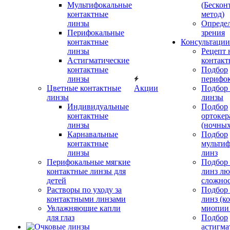
Мультифокальные
(Бескон
контактные
метод)
линзы
Определ
Перифокальные
зрения
контактные
Консультации
линзы
Рецепт 
Астигматические
контакт
контактные
Подбор
линзы
перифо
Цветные контактные
Акции
Подбор 
линзы
линзы
Индивидуальные
Подбор
контактные
ортокер
линзы
(ночных
Карнавальные
Подбор
контактные
мульти
линзы
линз
Перифокальные мягкие
Подбор
контактные линзы для
линз л
детей
сложно
Растворы по уходу за
Подбор
контактными линзами
линз (к
Увлажняющие капли
миопии 
для глаз
Подбор
астигма