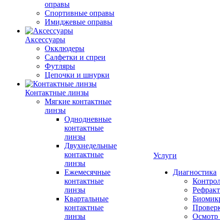
оправы
Спортивные оправы
Имиджевые оправы
Аксессуары
Окклюдеры
Салфетки и спреи
Футляры
Цепочки и шнурки
Контактные линзы
Мягкие контактные
линзы
Однодневные
контактные
линзы
Двухнедельные
контактные
Услуги
линзы
Ежемесячные
Диагностика
контактные
Контро
линзы
Рефракт
Квартальные
Биомик
контактные
Проверк
линзы
Осмотр 