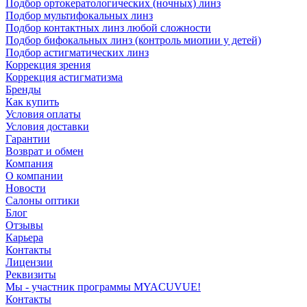
Подбор ортокератологических (ночных) линз
Подбор мультифокальных линз
Подбор контактных линз любой сложности
Подбор бифокальных линз (контроль миопии у детей)
Подбор астигматических линз
Коррекция зрения
Коррекция астигматизма
Бренды
Как купить
Условия оплаты
Условия доставки
Гарантии
Возврат и обмен
Компания
О компании
Новости
Салоны оптики
Блог
Отзывы
Карьера
Контакты
Лицензии
Реквизиты
Мы - участник программы MYACUVUE!
Контакты