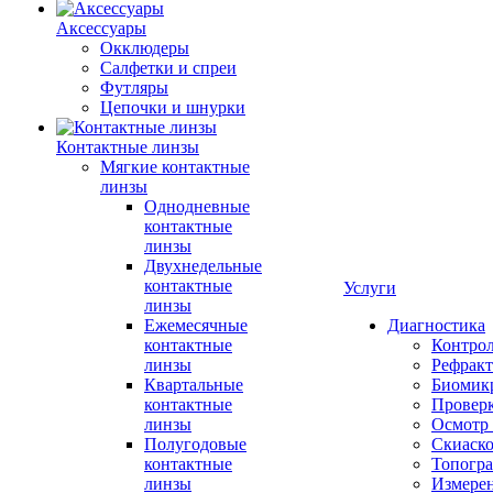
Аксессуары
Окклюдеры
Салфетки и спреи
Футляры
Цепочки и шнурки
Контактные линзы
Мягкие контактные
линзы
Однодневные
контактные
линзы
Двухнедельные
контактные
Услуги
линзы
Ежемесячные
Диагностика
контактные
Контро
линзы
Рефракт
Квартальные
Биомик
контактные
Проверк
линзы
Осмотр 
Полугодовые
Скиаск
контактные
Топогр
линзы
Измере