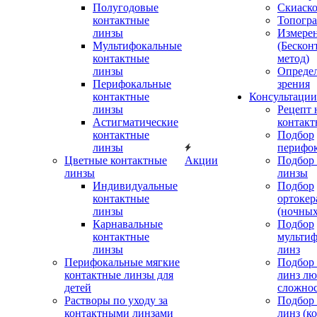
Полугодовые
Скиаск
контактные
Топогр
линзы
Измере
Мультифокальные
(Бескон
контактные
метод)
линзы
Определ
Перифокальные
зрения
контактные
Консультации
линзы
Рецепт 
Астигматические
контакт
контактные
Подбор
линзы
перифо
Цветные контактные
Акции
Подбор 
линзы
линзы
Индивидуальные
Подбор
контактные
ортокер
линзы
(ночных
Карнавальные
Подбор
контактные
мульти
линзы
линз
Перифокальные мягкие
Подбор
контактные линзы для
линз л
детей
сложно
Растворы по уходу за
Подбор
контактными линзами
линз (к