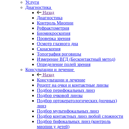
Услуги
Диагностика
Назад
Диагностика
Контроль Миопии
Рефрактометрия
Биомикроскопия
Проверка зрения
Осмотр глазного дна
Скиаскопия
Топография роговицы
Измерение ВГД (Бесконтактный метод)
Определение полей зрения
Консультации и лечение
Назад
Консультации и лечение
Рецепт на очки и контактные линзы
Подбор перифокальных линз
Подбор очковой линзы
Подбор ортокератологических (ночных)
линз
Подбор мультифокальных линз
Подбор контактных линз любой сложности
Подбор бифокальных линз (контроль
миопии у детей)