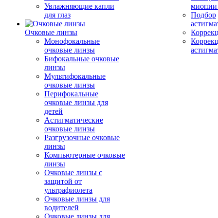
Увлажняющие капли
миопии 
для глаз
Подбор
астигма
Очковые линзы
Коррекц
Монофокальные
Коррек
очковые линзы
астигма
Бифокальные очковые
линзы
Мультифокальные
очковые линзы
Перифокальные
очковые линзы для
детей
Астигматические
очковые линзы
Разгрузочные очковые
линзы
Компьютерные очковые
линзы
Очковые линзы с
защитой от
ультрафиолета
Очковые линзы для
водителей
Очковые линзы для