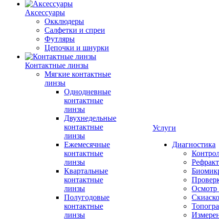
Аксессуары
Окклюдеры
Салфетки и спреи
Футляры
Цепочки и шнурки
Контактные линзы
Мягкие контактные
линзы
Однодневные
контактные
линзы
Двухнедельные
контактные
Услуги
линзы
Ежемесячные
Диагностика
контактные
Контро
линзы
Рефракт
Квартальные
Биомик
контактные
Проверк
линзы
Осмотр 
Полугодовые
Скиаск
контактные
Топогр
линзы
Измере