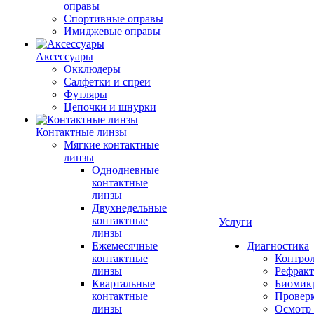
оправы
Спортивные оправы
Имиджевые оправы
Аксессуары
Окклюдеры
Салфетки и спреи
Футляры
Цепочки и шнурки
Контактные линзы
Мягкие контактные
линзы
Однодневные
контактные
линзы
Двухнедельные
контактные
Услуги
линзы
Ежемесячные
Диагностика
контактные
Контро
линзы
Рефракт
Квартальные
Биомик
контактные
Проверк
линзы
Осмотр 