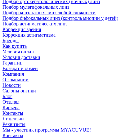
Подбор ортокератологических (ночных) линз
Подбор мультифокальных линз
Подбор контактных линз любой сложности
Подбор бифокальных линз (контроль миопии у детей)
Подбор астигматических линз
Коррекция зрения
Коррекция астигматизма
Бренды
Как купить
Условия оплаты
Условия доставки
Гарантии
Возврат и обмен
Компания
О компании
Новости
Салоны оптики
Блог
Отзывы
Карьера
Контакты
Лицензии
Реквизиты
Мы - участник программы MYACUVUE!
Контакты