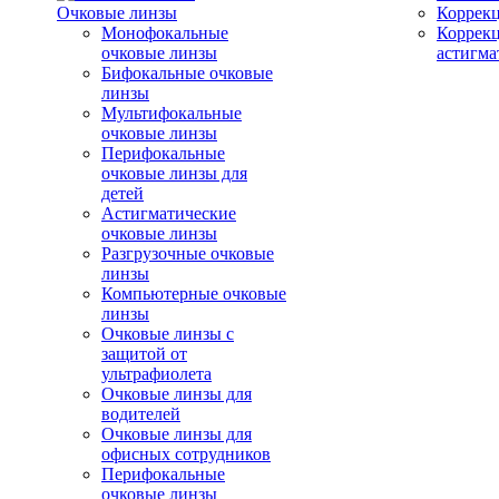
Очковые линзы
Коррекц
Монофокальные
Коррек
очковые линзы
астигма
Бифокальные очковые
линзы
Мультифокальные
очковые линзы
Перифокальные
очковые линзы для
детей
Астигматические
очковые линзы
Разгрузочные очковые
линзы
Компьютерные очковые
линзы
Очковые линзы с
защитой от
ультрафиолета
Очковые линзы для
водителей
Очковые линзы для
офисных сотрудников
Перифокальные
очковые линзы