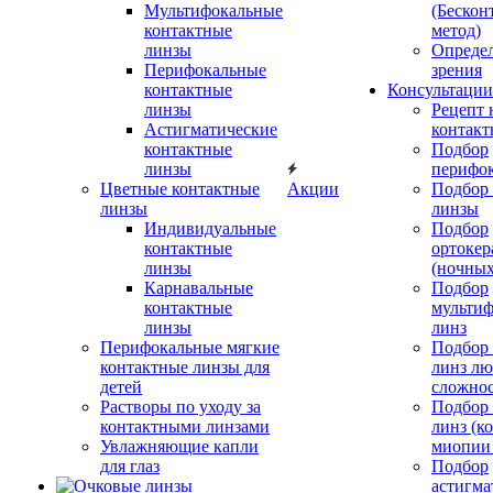
Мультифокальные
(Бескон
контактные
метод)
линзы
Определ
Перифокальные
зрения
контактные
Консультации
линзы
Рецепт 
Астигматические
контакт
контактные
Подбор
линзы
перифо
Цветные контактные
Акции
Подбор 
линзы
линзы
Индивидуальные
Подбор
контактные
ортокер
линзы
(ночных
Карнавальные
Подбор
контактные
мульти
линзы
линз
Перифокальные мягкие
Подбор
контактные линзы для
линз л
детей
сложно
Растворы по уходу за
Подбор
контактными линзами
линз (к
Увлажняющие капли
миопии 
для глаз
Подбор
астигма