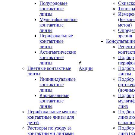
Полугодовые
Скиаск
контактные
Топогр
линзы
Измере
Мультифокальные
(Бескон
контактные
метод)
линзы
Определ
Перифокальные
зрения
контактные
Консультации
линзы
Рецепт 
Астигматические
контакт
контактные
Подбор
линзы
перифо
Цветные контактные
Акции
Подбор 
линзы
линзы
Индивидуальные
Подбор
контактные
ортокер
линзы
(ночных
Карнавальные
Подбор
контактные
мульти
линзы
линз
Перифокальные мягкие
Подбор
контактные линзы для
линз л
детей
сложно
Растворы по уходу за
Подбор
контактными линзами
линз (к