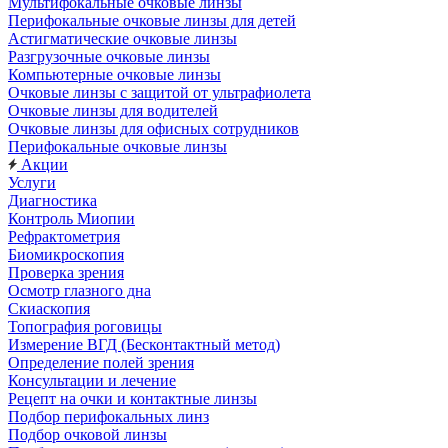
Мультифокальные очковые линзы
Перифокальные очковые линзы для детей
Астигматические очковые линзы
Разгрузочные очковые линзы
Компьютерные очковые линзы
Очковые линзы с защитой от ультрафиолета
Очковые линзы для водителей
Очковые линзы для офисных сотрудников
Перифокальные очковые линзы
Акции
Услуги
Диагностика
Контроль Миопии
Рефрактометрия
Биомикроскопия
Проверка зрения
Осмотр глазного дна
Скиаскопия
Топография роговицы
Измерение ВГД (Бесконтактный метод)
Определение полей зрения
Консультации и лечение
Рецепт на очки и контактные линзы
Подбор перифокальных линз
Подбор очковой линзы