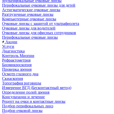
Мультифокальные очковые линзы
Перифокальные очковые линзы для детей
Астигматические очковые линзы
Разгрузочные очковые линзы
Компьютерные очковые линзы
Очковые линзы с защитой от ультрафиолета
Очковые линзы для водителей
Очковые линзы для офисных сотрудников
Перифокальные очковые линзы
Акции
Услуги
Диагностика
Контроль Миопии
Рефрактометрия
Биомикроскопия
Проверка зрения
Осмотр глазного дна
Скиаскопия
Топография роговицы
Измерение ВГД (Бесконтактный метод)
Определение полей зрения
Консультации и лечение
Рецепт на очки и контактные линзы
Подбор перифокальных линз
Подбор очковой линзы