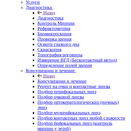
Услуги
Диагностика
Назад
Диагностика
Контроль Миопии
Рефрактометрия
Биомикроскопия
Проверка зрения
Осмотр глазного дна
Скиаскопия
Топография роговицы
Измерение ВГД (Бесконтактный метод)
Определение полей зрения
Консультации и лечение
Назад
Консультации и лечение
Рецепт на очки и контактные линзы
Подбор перифокальных линз
Подбор очковой линзы
Подбор ортокератологических (ночных)
линз
Подбор мультифокальных линз
Подбор контактных линз любой сложности
Подбор бифокальных линз (контроль
миопии у детей)