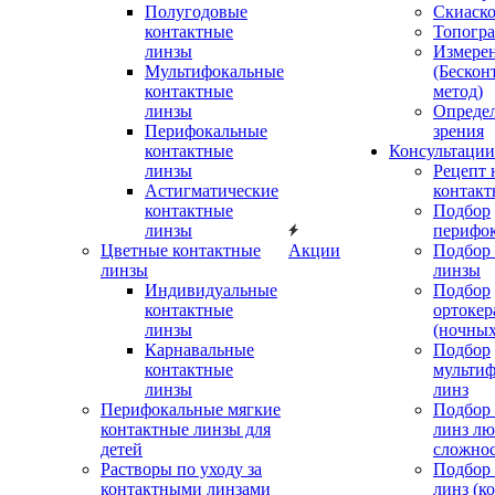
Полугодовые
Скиаск
контактные
Топогр
линзы
Измере
Мультифокальные
(Бескон
контактные
метод)
линзы
Определ
Перифокальные
зрения
контактные
Консультации
линзы
Рецепт 
Астигматические
контакт
контактные
Подбор
линзы
перифо
Цветные контактные
Акции
Подбор 
линзы
линзы
Индивидуальные
Подбор
контактные
ортокер
линзы
(ночных
Карнавальные
Подбор
контактные
мульти
линзы
линз
Перифокальные мягкие
Подбор
контактные линзы для
линз л
детей
сложно
Растворы по уходу за
Подбор
контактными линзами
линз (к