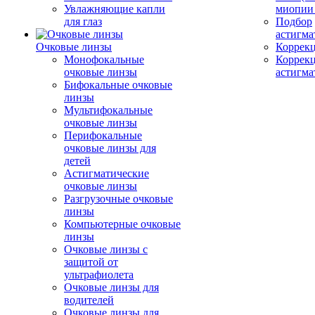
Увлажняющие капли
миопии 
для глаз
Подбор
астигма
Очковые линзы
Коррекц
Монофокальные
Коррек
очковые линзы
астигма
Бифокальные очковые
линзы
Мультифокальные
очковые линзы
Перифокальные
очковые линзы для
детей
Астигматические
очковые линзы
Разгрузочные очковые
линзы
Компьютерные очковые
линзы
Очковые линзы с
защитой от
ультрафиолета
Очковые линзы для
водителей
Очковые линзы для