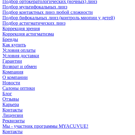
Подбор ортокератологических (ночных) линз
Подбор мультифокальных линз
Подбор контактных линз любой сложности
Подбор бифокальных линз (контроль миопии у детей)
Подбор астигматических линз
Коррекция зрения
Коррекция астигматизма
Бренды
Как купить
Условия оплаты
Условия доставки
Гарантии
Возврат и обмен
Компания
О компании
Новости
Салоны оптики
Блог
Отзывы
Карьера
Контакты
Лицензии
Реквизиты
Мы - участник программы MYACUVUE!
Контакты