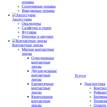
оправы
Спортивные оправы
Имиджевые оправы
Аксессуары
Окклюдеры
Салфетки и спреи
Футляры
Цепочки и шнурки
Контактные линзы
Мягкие контактные
линзы
Однодневные
контактные
линзы
Двухнедельные
контактные
Услуги
линзы
Ежемесячные
Диагностика
контактные
Контро
линзы
Рефракт
Квартальные
Биомик
контактные
Проверк
линзы
Осмотр 