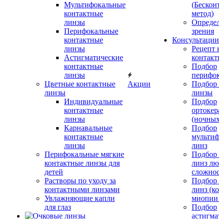
Мультифокальные
(Бескон
контактные
метод)
линзы
Определ
Перифокальные
зрения
контактные
Консультации
линзы
Рецепт 
Астигматические
контакт
контактные
Подбор
линзы
перифо
Цветные контактные
Акции
Подбор 
линзы
линзы
Индивидуальные
Подбор
контактные
ортокер
линзы
(ночных
Карнавальные
Подбор
контактные
мульти
линзы
линз
Перифокальные мягкие
Подбор
контактные линзы для
линз л
детей
сложно
Растворы по уходу за
Подбор
контактными линзами
линз (к
Увлажняющие капли
миопии 
для глаз
Подбор
астигма