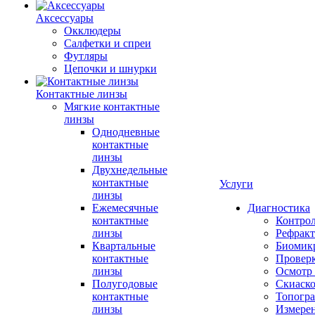
Аксессуары
Окклюдеры
Салфетки и спреи
Футляры
Цепочки и шнурки
Контактные линзы
Мягкие контактные
линзы
Однодневные
контактные
линзы
Двухнедельные
контактные
Услуги
линзы
Ежемесячные
Диагностика
контактные
Контро
линзы
Рефракт
Квартальные
Биомик
контактные
Проверк
линзы
Осмотр 
Полугодовые
Скиаск
контактные
Топогр
линзы
Измере