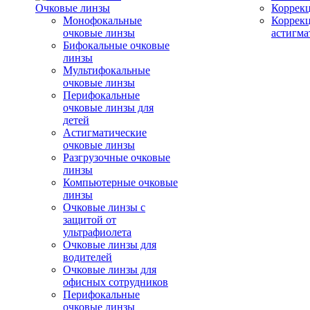
Очковые линзы
Коррекц
Монофокальные
Коррек
очковые линзы
астигма
Бифокальные очковые
линзы
Мультифокальные
очковые линзы
Перифокальные
очковые линзы для
детей
Астигматические
очковые линзы
Разгрузочные очковые
линзы
Компьютерные очковые
линзы
Очковые линзы с
защитой от
ультрафиолета
Очковые линзы для
водителей
Очковые линзы для
офисных сотрудников
Перифокальные
очковые линзы