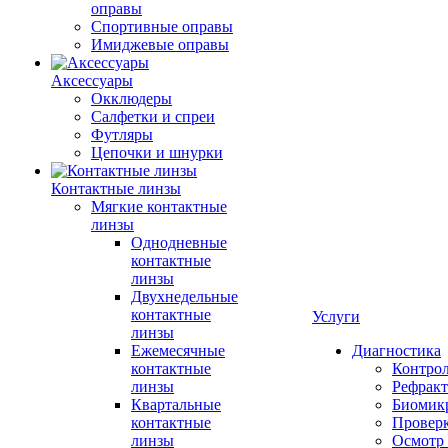
оправы
Спортивные оправы
Имиджевые оправы
Аксессуары
Окклюдеры
Салфетки и спреи
Футляры
Цепочки и шнурки
Контактные линзы
Мягкие контактные
линзы
Однодневные
контактные
линзы
Двухнедельные
контактные
Услуги
линзы
Ежемесячные
Диагностика
контактные
Контро
линзы
Рефракт
Квартальные
Биомик
контактные
Проверк
линзы
Осмотр 