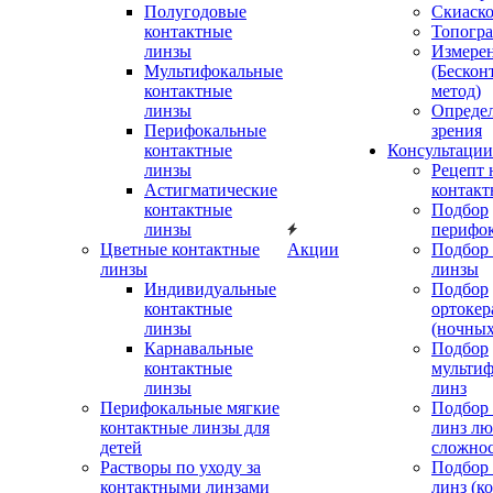
Полугодовые
Скиаск
контактные
Топогр
линзы
Измере
Мультифокальные
(Бескон
контактные
метод)
линзы
Определ
Перифокальные
зрения
контактные
Консультации
линзы
Рецепт 
Астигматические
контакт
контактные
Подбор
линзы
перифо
Цветные контактные
Акции
Подбор 
линзы
линзы
Индивидуальные
Подбор
контактные
ортокер
линзы
(ночных
Карнавальные
Подбор
контактные
мульти
линзы
линз
Перифокальные мягкие
Подбор
контактные линзы для
линз л
детей
сложно
Растворы по уходу за
Подбор
контактными линзами
линз (к