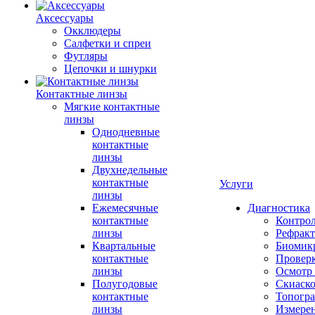
Аксессуары
Окклюдеры
Салфетки и спреи
Футляры
Цепочки и шнурки
Контактные линзы
Мягкие контактные
линзы
Однодневные
контактные
линзы
Двухнедельные
контактные
Услуги
линзы
Ежемесячные
Диагностика
контактные
Контро
линзы
Рефракт
Квартальные
Биомик
контактные
Проверк
линзы
Осмотр 
Полугодовые
Скиаск
контактные
Топогр
линзы
Измере