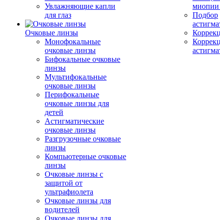
Увлажняющие капли
миопии 
для глаз
Подбор
астигма
Очковые линзы
Коррекц
Монофокальные
Коррек
очковые линзы
астигма
Бифокальные очковые
линзы
Мультифокальные
очковые линзы
Перифокальные
очковые линзы для
детей
Астигматические
очковые линзы
Разгрузочные очковые
линзы
Компьютерные очковые
линзы
Очковые линзы с
защитой от
ультрафиолета
Очковые линзы для
водителей
Очковые линзы для