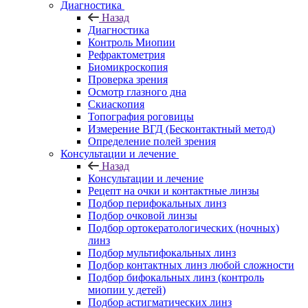
Диагностика
Назад
Диагностика
Контроль Миопии
Рефрактометрия
Биомикроскопия
Проверка зрения
Осмотр глазного дна
Скиаскопия
Топография роговицы
Измерение ВГД (Бесконтактный метод)
Определение полей зрения
Консультации и лечение
Назад
Консультации и лечение
Рецепт на очки и контактные линзы
Подбор перифокальных линз
Подбор очковой линзы
Подбор ортокератологических (ночных)
линз
Подбор мультифокальных линз
Подбор контактных линз любой сложности
Подбор бифокальных линз (контроль
миопии у детей)
Подбор астигматических линз