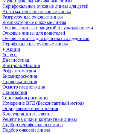
Мультифокальные очковые линзы
Перифокальные очковые линзы для детей
Астигматические очковые линзы
Разгрузочные очковые линзы
Компьютерные очковые линзы
Очковые линзы с защитой от ультрафиолета
Очковые линзы для водителей
Очковые линзы для офисных сотрудников
Перифокальные очковые линзы
Акции
Услуги
Диагностика
Контроль Миопии
Рефрактометрия
Биомикроскопия
Проверка зрения
Осмотр глазного дна
Скиаскопия
Топография роговицы
Измерение ВГД (Бесконтактный метод)
Определение полей зрения
Консультации и лечение
Рецепт на очки и контактные линзы
Подбор перифокальных линз
Подбор очковой линзы