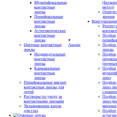
Мультифокальные
(Бескон
контактные
метод)
линзы
Определ
Перифокальные
зрения
контактные
Консультации
линзы
Рецепт 
Астигматические
контакт
контактные
Подбор
линзы
перифо
Цветные контактные
Акции
Подбор 
линзы
линзы
Индивидуальные
Подбор
контактные
ортокер
линзы
(ночных
Карнавальные
Подбор
контактные
мульти
линзы
линз
Перифокальные мягкие
Подбор
контактные линзы для
линз л
детей
сложно
Растворы по уходу за
Подбор
контактными линзами
линз (к
Увлажняющие капли
миопии 
для глаз
Подбор
астигма