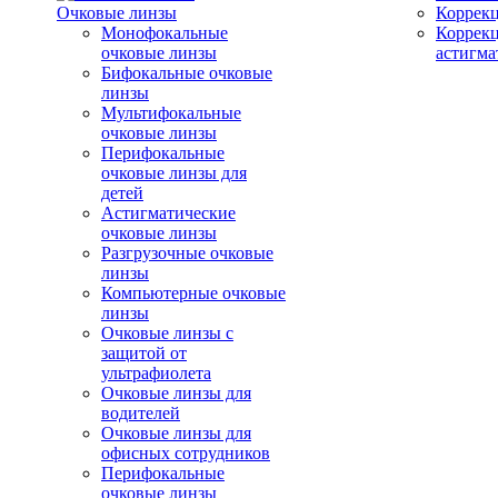
Очковые линзы
Коррекц
Монофокальные
Коррек
очковые линзы
астигма
Бифокальные очковые
линзы
Мультифокальные
очковые линзы
Перифокальные
очковые линзы для
детей
Астигматические
очковые линзы
Разгрузочные очковые
линзы
Компьютерные очковые
линзы
Очковые линзы с
защитой от
ультрафиолета
Очковые линзы для
водителей
Очковые линзы для
офисных сотрудников
Перифокальные
очковые линзы