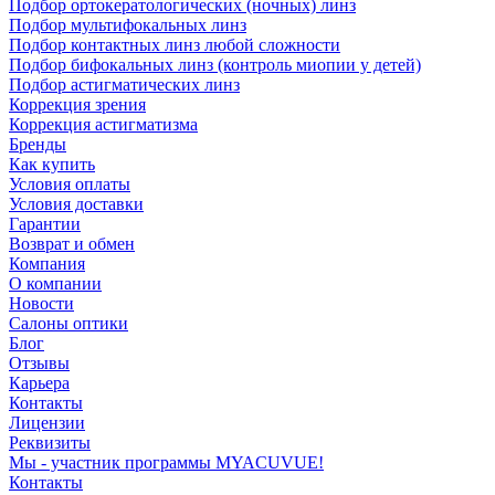
Подбор ортокератологических (ночных) линз
Подбор мультифокальных линз
Подбор контактных линз любой сложности
Подбор бифокальных линз (контроль миопии у детей)
Подбор астигматических линз
Коррекция зрения
Коррекция астигматизма
Бренды
Как купить
Условия оплаты
Условия доставки
Гарантии
Возврат и обмен
Компания
О компании
Новости
Салоны оптики
Блог
Отзывы
Карьера
Контакты
Лицензии
Реквизиты
Мы - участник программы MYACUVUE!
Контакты