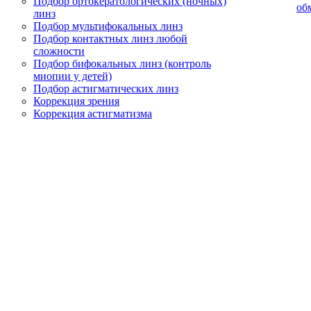
Подбор ортокератологических (ночных)
об
линз
Подбор мультифокальных линз
Подбор контактных линз любой
сложности
Подбор бифокальных линз (контроль
миопии у детей)
Подбор астигматических линз
Коррекция зрения
Коррекция астигматизма