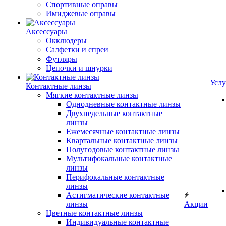
Спортивные оправы
Имиджевые оправы
Аксессуары
Окклюдеры
Салфетки и спреи
Футляры
Цепочки и шнурки
Услу
Контактные линзы
Мягкие контактные линзы
Однодневные контактные линзы
Двухнедельные контактные
линзы
Ежемесячные контактные линзы
Квартальные контактные линзы
Полугодовые контактные линзы
Мультифокальные контактные
линзы
Перифокальные контактные
линзы
Астигматические контактные
линзы
Акции
Цветные контактные линзы
Индивидуальные контактные