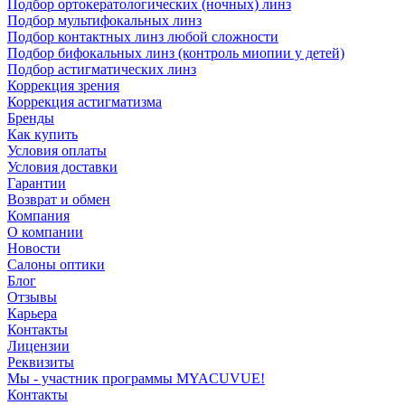
Подбор ортокератологических (ночных) линз
Подбор мультифокальных линз
Подбор контактных линз любой сложности
Подбор бифокальных линз (контроль миопии у детей)
Подбор астигматических линз
Коррекция зрения
Коррекция астигматизма
Бренды
Как купить
Условия оплаты
Условия доставки
Гарантии
Возврат и обмен
Компания
О компании
Новости
Салоны оптики
Блог
Отзывы
Карьера
Контакты
Лицензии
Реквизиты
Мы - участник программы MYACUVUE!
Контакты