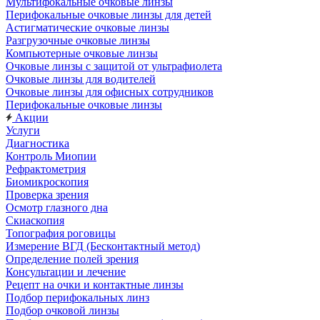
Мультифокальные очковые линзы
Перифокальные очковые линзы для детей
Астигматические очковые линзы
Разгрузочные очковые линзы
Компьютерные очковые линзы
Очковые линзы с защитой от ультрафиолета
Очковые линзы для водителей
Очковые линзы для офисных сотрудников
Перифокальные очковые линзы
Акции
Услуги
Диагностика
Контроль Миопии
Рефрактометрия
Биомикроскопия
Проверка зрения
Осмотр глазного дна
Скиаскопия
Топография роговицы
Измерение ВГД (Бесконтактный метод)
Определение полей зрения
Консультации и лечение
Рецепт на очки и контактные линзы
Подбор перифокальных линз
Подбор очковой линзы