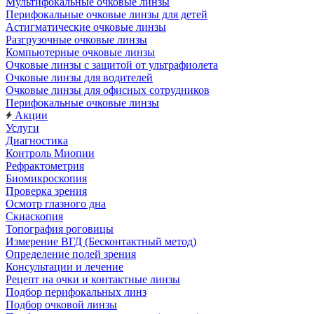
Мультифокальные очковые линзы
Перифокальные очковые линзы для детей
Астигматические очковые линзы
Разгрузочные очковые линзы
Компьютерные очковые линзы
Очковые линзы с защитой от ультрафиолета
Очковые линзы для водителей
Очковые линзы для офисных сотрудников
Перифокальные очковые линзы
Акции
Услуги
Диагностика
Контроль Миопии
Рефрактометрия
Биомикроскопия
Проверка зрения
Осмотр глазного дна
Скиаскопия
Топография роговицы
Измерение ВГД (Бесконтактный метод)
Определение полей зрения
Консультации и лечение
Рецепт на очки и контактные линзы
Подбор перифокальных линз
Подбор очковой линзы