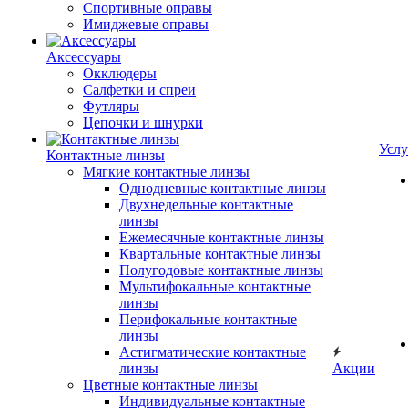
Спортивные оправы
Имиджевые оправы
Аксессуары
Окклюдеры
Салфетки и спреи
Футляры
Цепочки и шнурки
Услу
Контактные линзы
Мягкие контактные линзы
Однодневные контактные линзы
Двухнедельные контактные
линзы
Ежемесячные контактные линзы
Квартальные контактные линзы
Полугодовые контактные линзы
Мультифокальные контактные
линзы
Перифокальные контактные
линзы
Астигматические контактные
линзы
Акции
Цветные контактные линзы
Индивидуальные контактные