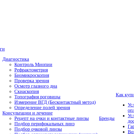
ги
Диагностика
Контроль Миопии
Рефрактометрия
Биомикроскопия
Проверка зрения
Осмотр глазного дна
Скиаскопия
Как куп
Топография роговицы
Измерение ВГД (Бесконтактный метод)
Ус
Определение полей зрения
оп
Консультации и лечение
Ус
Рецепт на очки и контактные линзы
Бренды
до
Подбор перифокальных линз
Га
Подбор очковой линзы
Во