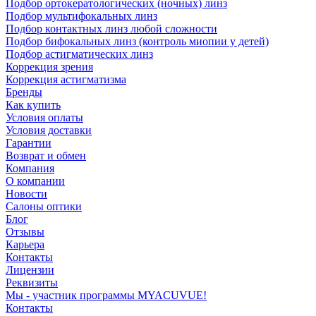
Подбор ортокератологических (ночных) линз
Подбор мультифокальных линз
Подбор контактных линз любой сложности
Подбор бифокальных линз (контроль миопии у детей)
Подбор астигматических линз
Коррекция зрения
Коррекция астигматизма
Бренды
Как купить
Условия оплаты
Условия доставки
Гарантии
Возврат и обмен
Компания
О компании
Новости
Салоны оптики
Блог
Отзывы
Карьера
Контакты
Лицензии
Реквизиты
Мы - участник программы MYACUVUE!
Контакты