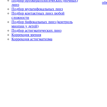
Подбор ортокератологических (ночных)
об
линз
Подбор мультифокальных линз
Подбор контактных линз любой
сложности
Подбор бифокальных линз (контроль
миопии у детей)
Подбор астигматических линз
Коррекция зрения
Коррекция астигматизма