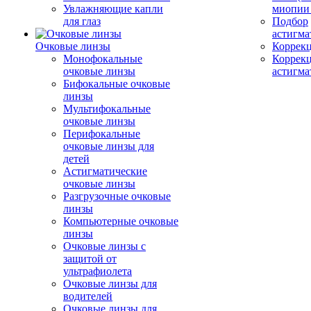
Увлажняющие капли
миопии 
для глаз
Подбор
астигма
Очковые линзы
Коррекц
Монофокальные
Коррек
очковые линзы
астигма
Бифокальные очковые
линзы
Мультифокальные
очковые линзы
Перифокальные
очковые линзы для
детей
Астигматические
очковые линзы
Разгрузочные очковые
линзы
Компьютерные очковые
линзы
Очковые линзы с
защитой от
ультрафиолета
Очковые линзы для
водителей
Очковые линзы для