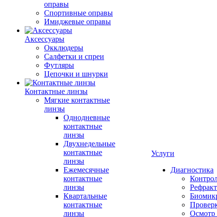
оправы
Спортивные оправы
Имиджевые оправы
Аксессуары
Окклюдеры
Салфетки и спреи
Футляры
Цепочки и шнурки
Контактные линзы
Мягкие контактные
линзы
Однодневные
контактные
линзы
Двухнедельные
контактные
Услуги
линзы
Ежемесячные
Диагностика
контактные
Контро
линзы
Рефракт
Квартальные
Биомик
контактные
Проверк
линзы
Осмотр 