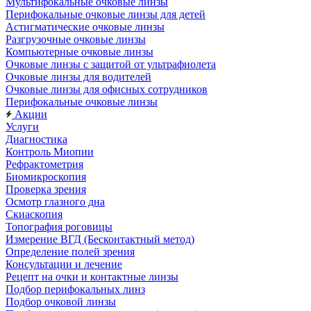
Мультифокальные очковые линзы
Перифокальные очковые линзы для детей
Астигматические очковые линзы
Разгрузочные очковые линзы
Компьютерные очковые линзы
Очковые линзы с защитой от ультрафиолета
Очковые линзы для водителей
Очковые линзы для офисных сотрудников
Перифокальные очковые линзы
Акции
Услуги
Диагностика
Контроль Миопии
Рефрактометрия
Биомикроскопия
Проверка зрения
Осмотр глазного дна
Скиаскопия
Топография роговицы
Измерение ВГД (Бесконтактный метод)
Определение полей зрения
Консультации и лечение
Рецепт на очки и контактные линзы
Подбор перифокальных линз
Подбор очковой линзы