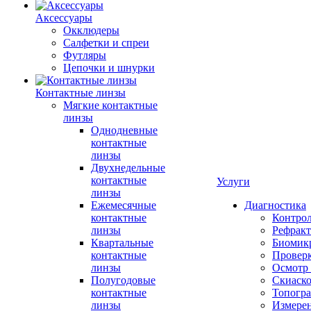
Аксессуары
Окклюдеры
Салфетки и спреи
Футляры
Цепочки и шнурки
Контактные линзы
Мягкие контактные
линзы
Однодневные
контактные
линзы
Двухнедельные
контактные
Услуги
линзы
Ежемесячные
Диагностика
контактные
Контро
линзы
Рефракт
Квартальные
Биомик
контактные
Проверк
линзы
Осмотр 
Полугодовые
Скиаск
контактные
Топогр
линзы
Измере