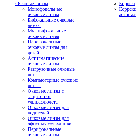
Очковые линзы
Коррекц
Монофокальные
Коррек
очковые линзы
астигма
Бифокальные очковые
линзы
Мультифокальные
очковые линзы
Перифокальные
очковые линзы для
детей
Астигматические
очковые линзы
Разгрузочные очковые
линзы
Компьютерные очковые
линзы
Очковые линзы с
защитой от
ультрафиолета
Очковые линзы для
водителей
Очковые линзы для
офисных сотрудников
Перифокальные
очковые линзы