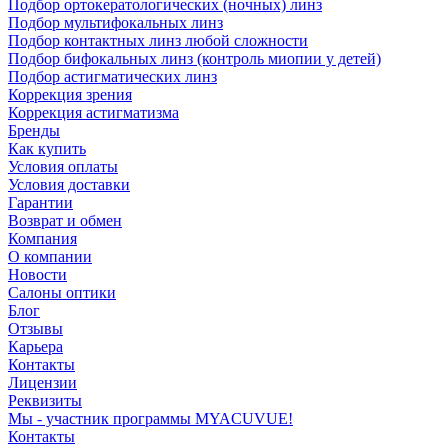
Подбор ортокератологических (ночных) линз
Подбор мультифокальных линз
Подбор контактных линз любой сложности
Подбор бифокальных линз (контроль миопии у детей)
Подбор астигматических линз
Коррекция зрения
Коррекция астигматизма
Бренды
Как купить
Условия оплаты
Условия доставки
Гарантии
Возврат и обмен
Компания
О компании
Новости
Салоны оптики
Блог
Отзывы
Карьера
Контакты
Лицензии
Реквизиты
Мы - участник программы MYACUVUE!
Контакты