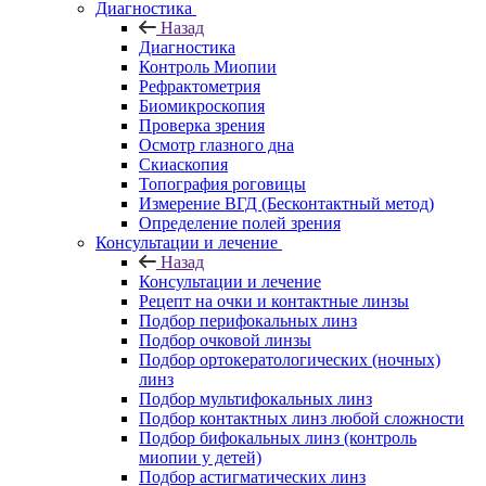
Диагностика
Назад
Диагностика
Контроль Миопии
Рефрактометрия
Биомикроскопия
Проверка зрения
Осмотр глазного дна
Скиаскопия
Топография роговицы
Измерение ВГД (Бесконтактный метод)
Определение полей зрения
Консультации и лечение
Назад
Консультации и лечение
Рецепт на очки и контактные линзы
Подбор перифокальных линз
Подбор очковой линзы
Подбор ортокератологических (ночных)
линз
Подбор мультифокальных линз
Подбор контактных линз любой сложности
Подбор бифокальных линз (контроль
миопии у детей)
Подбор астигматических линз