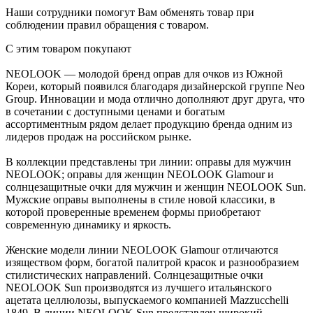
Наши сотрудники помогут Вам обменять товар при
соблюдении правил обращения с товаром.
С этим товаром покупают
NEOLOOK — молодой бренд оправ для очков из Южной
Кореи, который появился благодаря дизайнерской группе Neo
Group. Инновации и мода отлично дополняют друг друга, что
в сочетании с доступными ценами и богатым
ассортиментным рядом делает продукцию бренда одним из
лидеров продаж на российском рынке.
В коллекции представлены три линии: оправы для мужчин
NEOLOOK; оправы для женщин NEOLOOK Glamour и
солнцезащитные очки для мужчин и женщин NEOLOOK Sun.
Мужские оправы выполнены в стиле новой классики, в
которой проверенные временем формы приобретают
современную динамику и яркость.
Женские модели линии NEOLOOK Glamour отличаются
изяществом форм, богатой палитрой красок и разнообразием
стилистических направлений. Солнцезащитные очки
NEOLOOK Sun производятся из лучшего итальянского
ацетата целлюлозы, выпускаемого компанией Mazzucchelli
1849. В линии NEOLOOK Sun представлен широкий