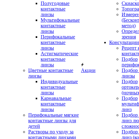
Полугодовые
Скиаск
контактные
Топогр
линзы
Измере
Мультифокальные
(Бескон
контактные
метод)
линзы
Определ
Перифокальные
зрения
контактные
Консультации
линзы
Рецепт 
Астигматические
контакт
контактные
Подбор
линзы
перифо
Цветные контактные
Акции
Подбор 
линзы
линзы
Индивидуальные
Подбор
контактные
ортокер
линзы
(ночных
Карнавальные
Подбор
контактные
мульти
линзы
линз
Перифокальные мягкие
Подбор
контактные линзы для
линз л
детей
сложно
Растворы по уходу за
Подбор
контактными линзами
линз (к