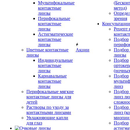
Мультифокальные
(Бескон
контактные
метод)
линзы
Определ
Перифокальные
зрения
контактные
Консультации
линзы
Рецепт 
Астигматические
контакт
контактные
Подбор
линзы
перифо
Цветные контактные
Акции
Подбор 
линзы
линзы
Индивидуальные
Подбор
контактные
ортокер
линзы
(ночных
Карнавальные
Подбор
контактные
мульти
линзы
линз
Перифокальные мягкие
Подбор
контактные линзы для
линз л
детей
сложно
Растворы по уходу за
Подбор
контактными линзами
линз (к
Увлажняющие капли
миопии 
для глаз
Подбор
астигма