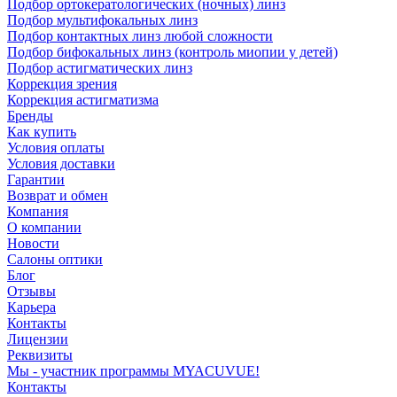
Подбор ортокератологических (ночных) линз
Подбор мультифокальных линз
Подбор контактных линз любой сложности
Подбор бифокальных линз (контроль миопии у детей)
Подбор астигматических линз
Коррекция зрения
Коррекция астигматизма
Бренды
Как купить
Условия оплаты
Условия доставки
Гарантии
Возврат и обмен
Компания
О компании
Новости
Салоны оптики
Блог
Отзывы
Карьера
Контакты
Лицензии
Реквизиты
Мы - участник программы MYACUVUE!
Контакты