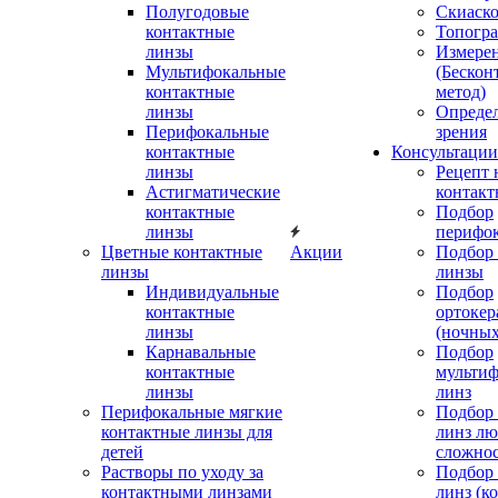
Полугодовые
Скиаск
контактные
Топогр
линзы
Измере
Мультифокальные
(Бескон
контактные
метод)
линзы
Определ
Перифокальные
зрения
контактные
Консультации
линзы
Рецепт 
Астигматические
контакт
контактные
Подбор
линзы
перифо
Цветные контактные
Акции
Подбор 
линзы
линзы
Индивидуальные
Подбор
контактные
ортокер
линзы
(ночных
Карнавальные
Подбор
контактные
мульти
линзы
линз
Перифокальные мягкие
Подбор
контактные линзы для
линз л
детей
сложно
Растворы по уходу за
Подбор
контактными линзами
линз (к