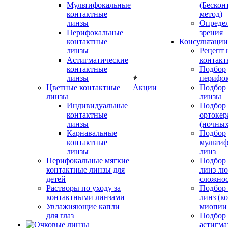
Мультифокальные
(Бескон
контактные
метод)
линзы
Определ
Перифокальные
зрения
контактные
Консультации
линзы
Рецепт 
Астигматические
контакт
контактные
Подбор
линзы
перифо
Цветные контактные
Акции
Подбор 
линзы
линзы
Индивидуальные
Подбор
контактные
ортокер
линзы
(ночных
Карнавальные
Подбор
контактные
мульти
линзы
линз
Перифокальные мягкие
Подбор
контактные линзы для
линз л
детей
сложно
Растворы по уходу за
Подбор
контактными линзами
линз (к
Увлажняющие капли
миопии 
для глаз
Подбор
астигма