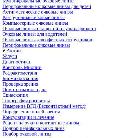
Мультифокальные очковые линзы
Перифокальные очковые линзы для детей
Астигматические очковые линзы
Разгрузочные очковые линзы
Компьютерные очковые линзы
Очковые линзы с защитой от ультрафиолета
Очковые линзы для водителей
Очковые линзы для офисных сотрудников
Перифокальные очковые линзы
Акции
Услуги
Диагностика
Контроль Миопии
Рефрактометрия
Биомикроскопия
Проверка зрения
Осмотр глазного дна
Скиаскопия
Топография роговицы
Измерение ВГД (Бесконтактный метод)
Определение полей зрения
Консультации и лечение
Рецепт на очки и контактные линзы
Подбор перифокальных линз
Подбор очковой линзы