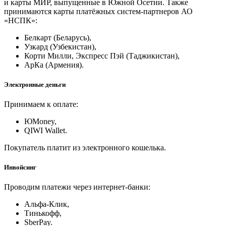
и карты МИР, выпущенные в Южной Осетии. Также
принимаются карты платёжных систем-партнеров АО
«НСПК»:
Белкарт (Беларусь),
Узкард (Узбекистан),
Корти Милли, Экспресс Пэй (Таджикистан),
АрКа (Армения).
Электронные деньги
Принимаем к оплате:
ЮMoney,
QIWI Wallet.
Покупатель платит из электронного кошелька.
Инвойсинг
Проводим платежи через интернет-банки:
Альфа-Клик,
Тинькофф,
SberPay.