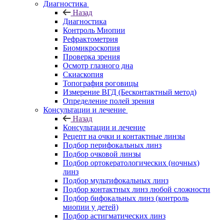
Диагностика
Назад
Диагностика
Контроль Миопии
Рефрактометрия
Биомикроскопия
Проверка зрения
Осмотр глазного дна
Скиаскопия
Топография роговицы
Измерение ВГД (Бесконтактный метод)
Определение полей зрения
Консультации и лечение
Назад
Консультации и лечение
Рецепт на очки и контактные линзы
Подбор перифокальных линз
Подбор очковой линзы
Подбор ортокератологических (ночных)
линз
Подбор мультифокальных линз
Подбор контактных линз любой сложности
Подбор бифокальных линз (контроль
миопии у детей)
Подбор астигматических линз