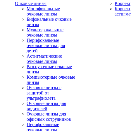
Очковые линзы
Коррекц
Монофокальные
Коррек
очковые линзы
астигма
Бифокальные очковые
линзы
Мультифокальные
очковые линзы
Перифокальные
очковые линзы для
детей
Астигматические
очковые линзы
Разгрузочные очковые
линзы
Компьютерные очковые
линзы
Очковые линзы с
защитой от
ультрафиолета
Очковые линзы для
водителей
Очковые линзы для
офисных сотрудников
Перифокальные
очковые линзы