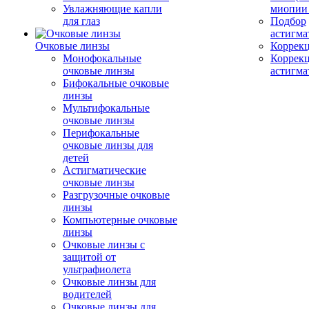
Увлажняющие капли
миопии 
для глаз
Подбор
астигма
Очковые линзы
Коррекц
Монофокальные
Коррек
очковые линзы
астигма
Бифокальные очковые
линзы
Мультифокальные
очковые линзы
Перифокальные
очковые линзы для
детей
Астигматические
очковые линзы
Разгрузочные очковые
линзы
Компьютерные очковые
линзы
Очковые линзы с
защитой от
ультрафиолета
Очковые линзы для
водителей
Очковые линзы для