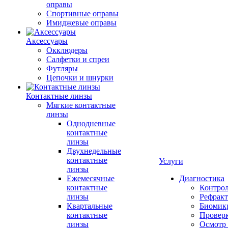
оправы
Спортивные оправы
Имиджевые оправы
Аксессуары
Окклюдеры
Салфетки и спреи
Футляры
Цепочки и шнурки
Контактные линзы
Мягкие контактные
линзы
Однодневные
контактные
линзы
Двухнедельные
контактные
Услуги
линзы
Ежемесячные
Диагностика
контактные
Контро
линзы
Рефракт
Квартальные
Биомик
контактные
Проверк
линзы
Осмотр 