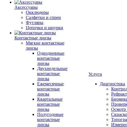
Аксессуары
Окклюдеры
Салфетки и спреи
Футляры
Цепочки и шнурки
Контактные линзы
Мягкие контактные
линзы
Однодневные
контактные
линзы
Двухнедельные
контактные
Услуги
линзы
Ежемесячные
Диагностика
контактные
Контро
линзы
Рефракт
Квартальные
Биомик
контактные
Проверк
линзы
Осмотр 
Полугодовые
Скиаск
контактные
Топогр
линзы
Измере