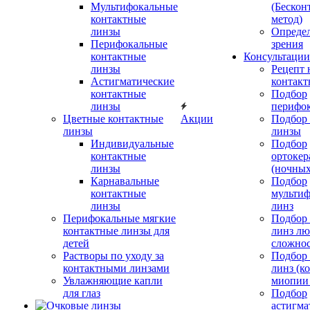
Мультифокальные
(Бескон
контактные
метод)
линзы
Определ
Перифокальные
зрения
контактные
Консультации
линзы
Рецепт 
Астигматические
контакт
контактные
Подбор
линзы
перифо
Цветные контактные
Акции
Подбор 
линзы
линзы
Индивидуальные
Подбор
контактные
ортокер
линзы
(ночных
Карнавальные
Подбор
контактные
мульти
линзы
линз
Перифокальные мягкие
Подбор
контактные линзы для
линз л
детей
сложно
Растворы по уходу за
Подбор
контактными линзами
линз (к
Увлажняющие капли
миопии 
для глаз
Подбор
астигма