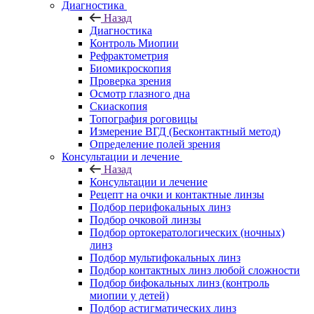
Диагностика
Назад
Диагностика
Контроль Миопии
Рефрактометрия
Биомикроскопия
Проверка зрения
Осмотр глазного дна
Скиаскопия
Топография роговицы
Измерение ВГД (Бесконтактный метод)
Определение полей зрения
Консультации и лечение
Назад
Консультации и лечение
Рецепт на очки и контактные линзы
Подбор перифокальных линз
Подбор очковой линзы
Подбор ортокератологических (ночных)
линз
Подбор мультифокальных линз
Подбор контактных линз любой сложности
Подбор бифокальных линз (контроль
миопии у детей)
Подбор астигматических линз