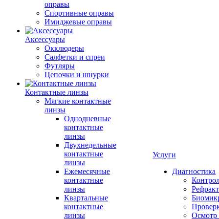
оправы
Спортивные оправы
Имиджевые оправы
Аксессуары
Окклюдеры
Салфетки и спреи
Футляры
Цепочки и шнурки
Контактные линзы
Мягкие контактные
линзы
Однодневные
контактные
линзы
Двухнедельные
контактные
Услуги
линзы
Ежемесячные
Диагностика
контактные
Контро
линзы
Рефракт
Квартальные
Биомик
контактные
Проверк
линзы
Осмотр 