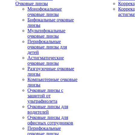
Очковые линзы
Коррекц
Монофокальные
Коррек
очковые линзы
астигма
Бифокальные очковые
линзы
Мультифокальные
очковые линзы
Перифокальные
очковые линзы для
детей
Астигматические
очковые линзы
Разгрузочные очковые
линзы
Компьютерные очковые
линзы
Очковые линзы с
защитой от
ультрафиолета
Очковые линзы для
водителей
Очковые линзы для
офисных сотрудников
Перифокальные
очковые линзы