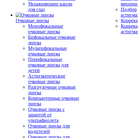
Увлажняющие капли
миопии 
для глаз
Подбор
астигма
Очковые линзы
Коррекц
Монофокальные
Коррек
очковые линзы
астигма
Бифокальные очковые
линзы
Мультифокальные
очковые линзы
Перифокальные
очковые линзы для
детей
Астигматические
очковые линзы
Разгрузочные очковые
линзы
Компьютерные очковые
линзы
Очковые линзы с
защитой от
ультрафиолета
Очковые линзы для
водителей
Очковые линзы для