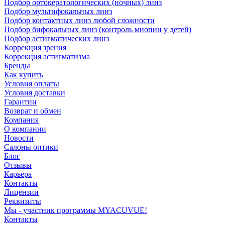
Подбор ортокератологических (ночных) линз
Подбор мультифокальных линз
Подбор контактных линз любой сложности
Подбор бифокальных линз (контроль миопии у детей)
Подбор астигматических линз
Коррекция зрения
Коррекция астигматизма
Бренды
Как купить
Условия оплаты
Условия доставки
Гарантии
Возврат и обмен
Компания
О компании
Новости
Салоны оптики
Блог
Отзывы
Карьера
Контакты
Лицензии
Реквизиты
Мы - участник программы MYACUVUE!
Контакты