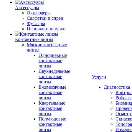
Аксессуары
Окклюдеры
Салфетки и спреи
Футляры
Цепочки и шнурки
Контактные линзы
Мягкие контактные
линзы
Однодневные
контактные
линзы
Двухнедельные
контактные
Услуги
линзы
Ежемесячные
Диагностика
контактные
Контро
линзы
Рефракт
Квартальные
Биомик
контактные
Проверк
линзы
Осмотр 
Полугодовые
Скиаск
контактные
Топогр
линзы
Измере