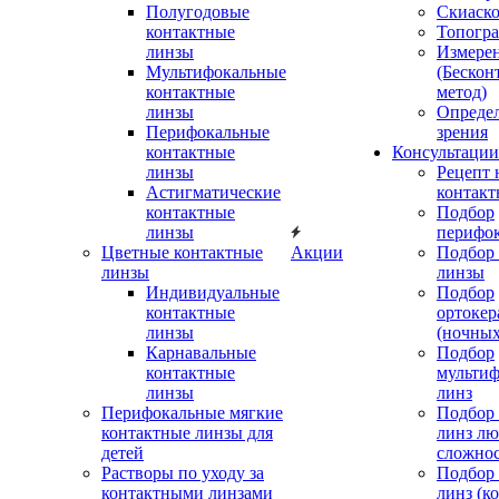
Полугодовые
Скиаск
контактные
Топогр
линзы
Измере
Мультифокальные
(Бескон
контактные
метод)
линзы
Определ
Перифокальные
зрения
контактные
Консультации
линзы
Рецепт 
Астигматические
контакт
контактные
Подбор
линзы
перифо
Цветные контактные
Акции
Подбор 
линзы
линзы
Индивидуальные
Подбор
контактные
ортокер
линзы
(ночных
Карнавальные
Подбор
контактные
мульти
линзы
линз
Перифокальные мягкие
Подбор
контактные линзы для
линз л
детей
сложно
Растворы по уходу за
Подбор
контактными линзами
линз (к