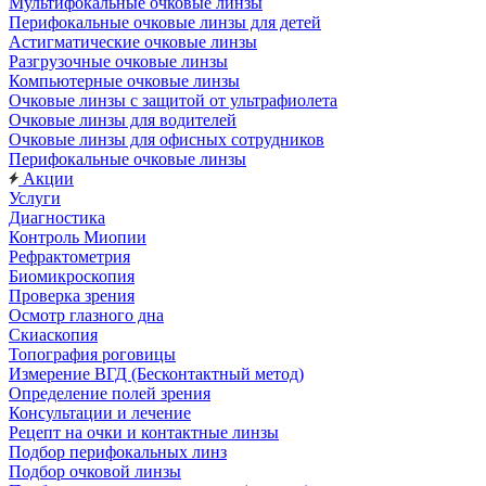
Мультифокальные очковые линзы
Перифокальные очковые линзы для детей
Астигматические очковые линзы
Разгрузочные очковые линзы
Компьютерные очковые линзы
Очковые линзы с защитой от ультрафиолета
Очковые линзы для водителей
Очковые линзы для офисных сотрудников
Перифокальные очковые линзы
Акции
Услуги
Диагностика
Контроль Миопии
Рефрактометрия
Биомикроскопия
Проверка зрения
Осмотр глазного дна
Скиаскопия
Топография роговицы
Измерение ВГД (Бесконтактный метод)
Определение полей зрения
Консультации и лечение
Рецепт на очки и контактные линзы
Подбор перифокальных линз
Подбор очковой линзы