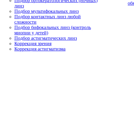
Подбор ортокератологических (ночных)
об
линз
Подбор мультифокальных линз
Подбор контактных линз любой
сложности
Подбор бифокальных линз (контроль
миопии у детей)
Подбор астигматических линз
Коррекция зрения
Коррекция астигматизма