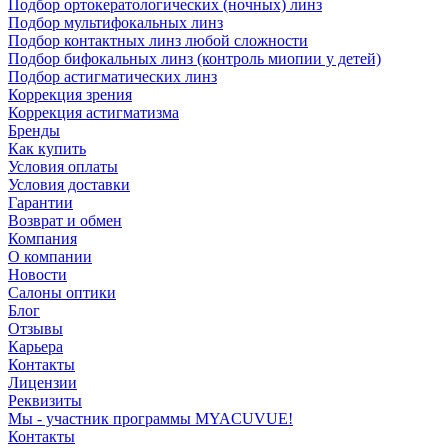
Подбор ортокератологических (ночных) линз
Подбор мультифокальных линз
Подбор контактных линз любой сложности
Подбор бифокальных линз (контроль миопии у детей)
Подбор астигматических линз
Коррекция зрения
Коррекция астигматизма
Бренды
Как купить
Условия оплаты
Условия доставки
Гарантии
Возврат и обмен
Компания
О компании
Новости
Салоны оптики
Блог
Отзывы
Карьера
Контакты
Лицензии
Реквизиты
Мы - участник программы MYACUVUE!
Контакты