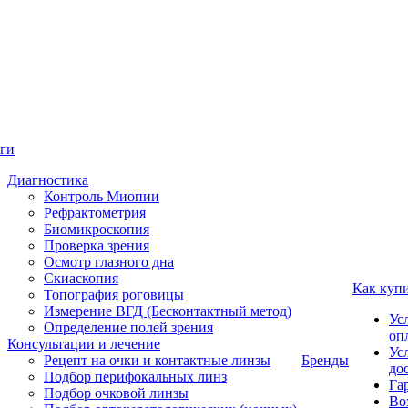
ги
Диагностика
Контроль Миопии
Рефрактометрия
Биомикроскопия
Проверка зрения
Осмотр глазного дна
Скиаскопия
Как куп
Топография роговицы
Измерение ВГД (Бесконтактный метод)
Ус
Определение полей зрения
оп
Консультации и лечение
Ус
Рецепт на очки и контактные линзы
Бренды
до
Подбор перифокальных линз
Га
Подбор очковой линзы
Во