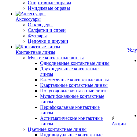
Спортивные оправы
Имиджевые оправы
Аксессуары
Окклюдеры
Салфетки и спреи
Футляры
Цепочки и шнурки
Услу
Контактные линзы
Мягкие контактные линзы
Однодневные контактные линзы
Двухнедельные контактные
линзы
Ежемесячные контактные линзы
Квартальные контактные линзы
Полугодовые контактные линзы
Мультифокальные контактные
линзы
Перифокальные контактные
линзы
Астигматические контактные
линзы
Акции
Цветные контактные линзы
Индивидуальные контактные