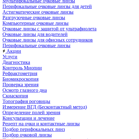
Мультифокальные очковые линзы
Перифокальные очковые линзы для детей
Астигматические очковые линзы
Разгрузочные очковые линзы
Компьютерные очковые линзы
Очковые линзы с защитой от ультрафиолета
Очковые линзы для водителей
Очковые линзы для офисных сотрудников
Перифокальные очковые линзы
Акции
Услуги
Диагностика
Контроль Миопии
Рефрактометрия
Биомикроскопия
Проверка зрения
Осмотр глазного дна
Скиаскопия
Топография роговицы
Измерение ВГД (Бесконтактный метод)
Определение полей зрения
Консультации и лечение
Рецепт на очки и контактные линзы
Подбор перифокальных линз
Подбор очковой линзы