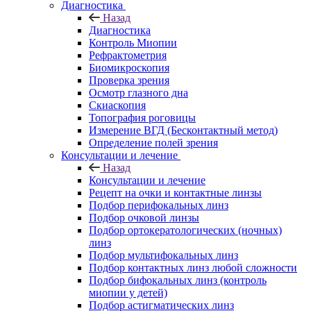
Диагностика
Назад
Диагностика
Контроль Миопии
Рефрактометрия
Биомикроскопия
Проверка зрения
Осмотр глазного дна
Скиаскопия
Топография роговицы
Измерение ВГД (Бесконтактный метод)
Определение полей зрения
Консультации и лечение
Назад
Консультации и лечение
Рецепт на очки и контактные линзы
Подбор перифокальных линз
Подбор очковой линзы
Подбор ортокератологических (ночных)
линз
Подбор мультифокальных линз
Подбор контактных линз любой сложности
Подбор бифокальных линз (контроль
миопии у детей)
Подбор астигматических линз