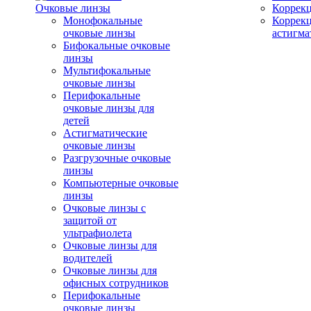
Очковые линзы
Коррекц
Монофокальные
Коррек
очковые линзы
астигма
Бифокальные очковые
линзы
Мультифокальные
очковые линзы
Перифокальные
очковые линзы для
детей
Астигматические
очковые линзы
Разгрузочные очковые
линзы
Компьютерные очковые
линзы
Очковые линзы с
защитой от
ультрафиолета
Очковые линзы для
водителей
Очковые линзы для
офисных сотрудников
Перифокальные
очковые линзы