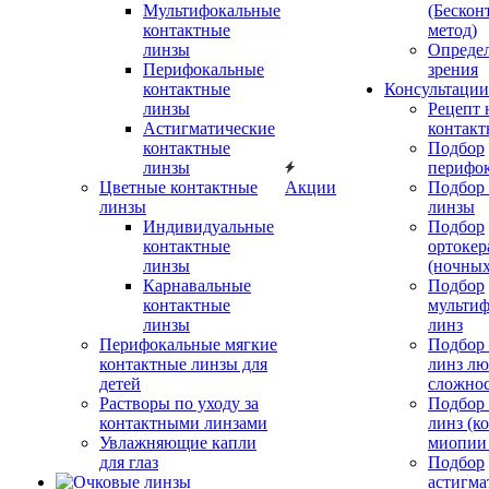
Мультифокальные
(Бескон
контактные
метод)
линзы
Определ
Перифокальные
зрения
контактные
Консультации
линзы
Рецепт 
Астигматические
контакт
контактные
Подбор
линзы
перифо
Цветные контактные
Акции
Подбор 
линзы
линзы
Индивидуальные
Подбор
контактные
ортокер
линзы
(ночных
Карнавальные
Подбор
контактные
мульти
линзы
линз
Перифокальные мягкие
Подбор
контактные линзы для
линз л
детей
сложно
Растворы по уходу за
Подбор
контактными линзами
линз (к
Увлажняющие капли
миопии 
для глаз
Подбор
астигма