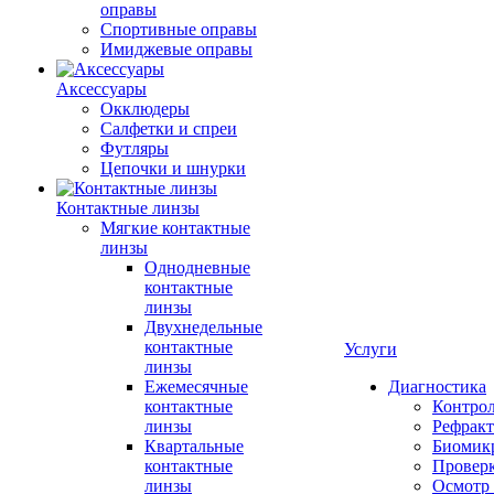
оправы
Спортивные оправы
Имиджевые оправы
Аксессуары
Окклюдеры
Салфетки и спреи
Футляры
Цепочки и шнурки
Контактные линзы
Мягкие контактные
линзы
Однодневные
контактные
линзы
Двухнедельные
контактные
Услуги
линзы
Ежемесячные
Диагностика
контактные
Контро
линзы
Рефракт
Квартальные
Биомик
контактные
Проверк
линзы
Осмотр 