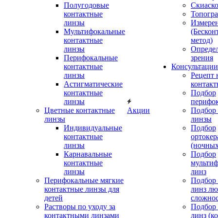
Полугодовые
Скиаск
контактные
Топогр
линзы
Измере
Мультифокальные
(Бескон
контактные
метод)
линзы
Определ
Перифокальные
зрения
контактные
Консультации
линзы
Рецепт 
Астигматические
контакт
контактные
Подбор
линзы
перифо
Цветные контактные
Акции
Подбор 
линзы
линзы
Индивидуальные
Подбор
контактные
ортокер
линзы
(ночных
Карнавальные
Подбор
контактные
мульти
линзы
линз
Перифокальные мягкие
Подбор
контактные линзы для
линз л
детей
сложно
Растворы по уходу за
Подбор
контактными линзами
линз (к