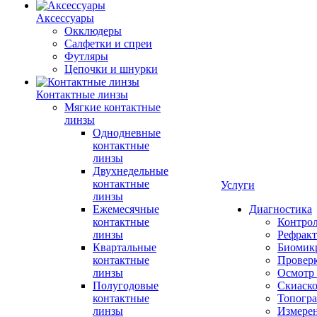
Аксессуары
Окклюдеры
Салфетки и спреи
Футляры
Цепочки и шнурки
Контактные линзы
Мягкие контактные
линзы
Однодневные
контактные
линзы
Двухнедельные
контактные
Услуги
линзы
Ежемесячные
Диагностика
контактные
Контро
линзы
Рефракт
Квартальные
Биомик
контактные
Проверк
линзы
Осмотр 
Полугодовые
Скиаск
контактные
Топогр
линзы
Измере