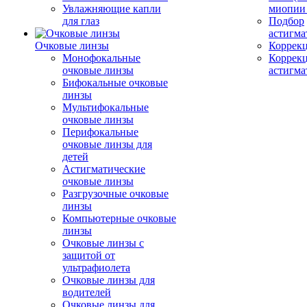
Увлажняющие капли
миопии 
для глаз
Подбор
астигма
Очковые линзы
Коррекц
Монофокальные
Коррек
очковые линзы
астигма
Бифокальные очковые
линзы
Мультифокальные
очковые линзы
Перифокальные
очковые линзы для
детей
Астигматические
очковые линзы
Разгрузочные очковые
линзы
Компьютерные очковые
линзы
Очковые линзы с
защитой от
ультрафиолета
Очковые линзы для
водителей
Очковые линзы для