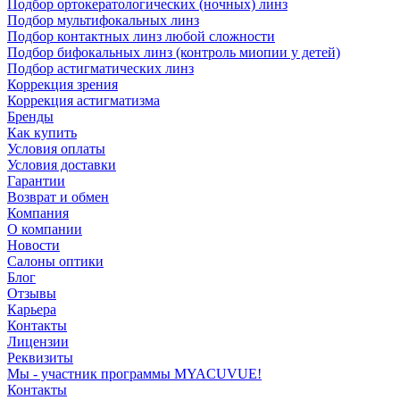
Подбор ортокератологических (ночных) линз
Подбор мультифокальных линз
Подбор контактных линз любой сложности
Подбор бифокальных линз (контроль миопии у детей)
Подбор астигматических линз
Коррекция зрения
Коррекция астигматизма
Бренды
Как купить
Условия оплаты
Условия доставки
Гарантии
Возврат и обмен
Компания
О компании
Новости
Салоны оптики
Блог
Отзывы
Карьера
Контакты
Лицензии
Реквизиты
Мы - участник программы MYACUVUE!
Контакты