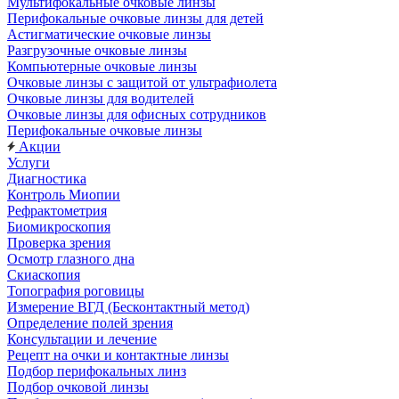
Мультифокальные очковые линзы
Перифокальные очковые линзы для детей
Астигматические очковые линзы
Разгрузочные очковые линзы
Компьютерные очковые линзы
Очковые линзы с защитой от ультрафиолета
Очковые линзы для водителей
Очковые линзы для офисных сотрудников
Перифокальные очковые линзы
Акции
Услуги
Диагностика
Контроль Миопии
Рефрактометрия
Биомикроскопия
Проверка зрения
Осмотр глазного дна
Скиаскопия
Топография роговицы
Измерение ВГД (Бесконтактный метод)
Определение полей зрения
Консультации и лечение
Рецепт на очки и контактные линзы
Подбор перифокальных линз
Подбор очковой линзы