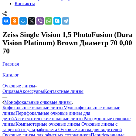
Контакты
Zeiss Single Vision 1,5 PhotoFusion (Dura
Vision Platinum) Brown Диаметр 70 0,00
70
Главная
—
Каталог
—
Очковые линзы
Оправы
Аксессуары
Контактные линзы
—
Монофокальные очковые линзы
Бифокальные очковые линзы
Мультифокальные очковые
линзы
Перифокальные очковые линзы для
детей
Астигматические очковые линзы
Разгрузочные очковые
линзы
Компьютерные очковые линзы
Очковые линзы с
защитой от ультрафиолета
Очковые линзы для водителей
Очковые линзы для офисных сотрудников
Перифокальные