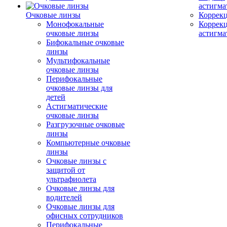
астигма
Очковые линзы
Коррекц
Монофокальные
Коррек
очковые линзы
астигма
Бифокальные очковые
линзы
Мультифокальные
очковые линзы
Перифокальные
очковые линзы для
детей
Астигматические
очковые линзы
Разгрузочные очковые
линзы
Компьютерные очковые
линзы
Очковые линзы с
защитой от
ультрафиолета
Очковые линзы для
водителей
Очковые линзы для
офисных сотрудников
Перифокальные