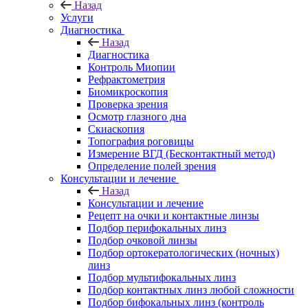
Назад
Услуги
Диагностика
Назад
Диагностика
Контроль Миопии
Рефрактометрия
Биомикроскопия
Проверка зрения
Осмотр глазного дна
Скиаскопия
Топография роговицы
Измерение ВГД (Бесконтактный метод)
Определение полей зрения
Консультации и лечение
Назад
Консультации и лечение
Рецепт на очки и контактные линзы
Подбор перифокальных линз
Подбор очковой линзы
Подбор ортокератологических (ночных)
линз
Подбор мультифокальных линз
Подбор контактных линз любой сложности
Подбор бифокальных линз (контроль