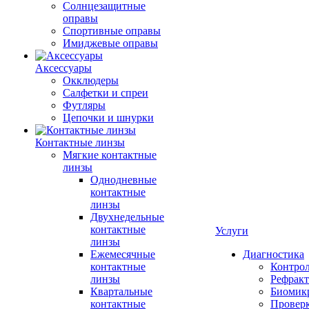
Солнцезащитные
оправы
Спортивные оправы
Имиджевые оправы
Аксессуары
Окклюдеры
Салфетки и спреи
Футляры
Цепочки и шнурки
Контактные линзы
Мягкие контактные
линзы
Однодневные
контактные
линзы
Двухнедельные
контактные
Услуги
линзы
Ежемесячные
Диагностика
контактные
Контро
линзы
Рефракт
Квартальные
Биомик
контактные
Проверк