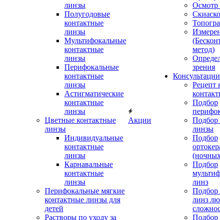
линзы
Осмотр 
Полугодовые
Скиаск
контактные
Топогр
линзы
Измере
Мультифокальные
(Бескон
контактные
метод)
линзы
Определ
Перифокальные
зрения
контактные
Консультации
линзы
Рецепт 
Астигматические
контакт
контактные
Подбор
линзы
перифо
Цветные контактные
Акции
Подбор 
линзы
линзы
Индивидуальные
Подбор
контактные
ортокер
линзы
(ночных
Карнавальные
Подбор
контактные
мульти
линзы
линз
Перифокальные мягкие
Подбор
контактные линзы для
линз л
детей
сложно
Растворы по уходу за
Подбор