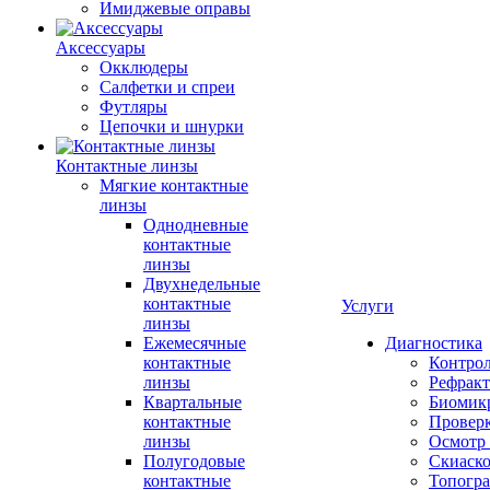
Имиджевые оправы
Аксессуары
Окклюдеры
Салфетки и спреи
Футляры
Цепочки и шнурки
Контактные линзы
Мягкие контактные
линзы
Однодневные
контактные
линзы
Двухнедельные
контактные
Услуги
линзы
Ежемесячные
Диагностика
контактные
Контро
линзы
Рефракт
Квартальные
Биомик
контактные
Проверк
линзы
Осмотр 
Полугодовые
Скиаск
контактные
Топогр