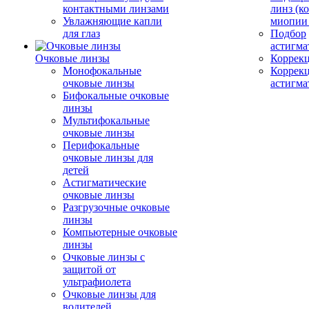
контактными линзами
линз (к
Увлажняющие капли
миопии 
для глаз
Подбор
астигма
Очковые линзы
Коррекц
Монофокальные
Коррек
очковые линзы
астигма
Бифокальные очковые
линзы
Мультифокальные
очковые линзы
Перифокальные
очковые линзы для
детей
Астигматические
очковые линзы
Разгрузочные очковые
линзы
Компьютерные очковые
линзы
Очковые линзы с
защитой от
ультрафиолета
Очковые линзы для
водителей