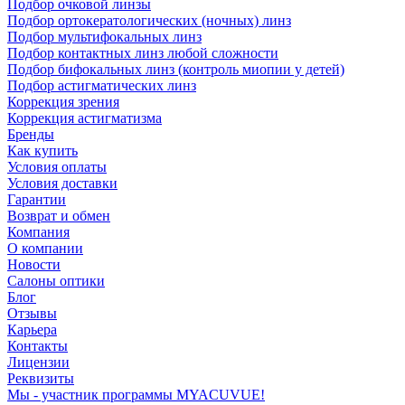
Подбор очковой линзы
Подбор ортокератологических (ночных) линз
Подбор мультифокальных линз
Подбор контактных линз любой сложности
Подбор бифокальных линз (контроль миопии у детей)
Подбор астигматических линз
Коррекция зрения
Коррекция астигматизма
Бренды
Как купить
Условия оплаты
Условия доставки
Гарантии
Возврат и обмен
Компания
О компании
Новости
Салоны оптики
Блог
Отзывы
Карьера
Контакты
Лицензии
Реквизиты
Мы - участник программы MYACUVUE!