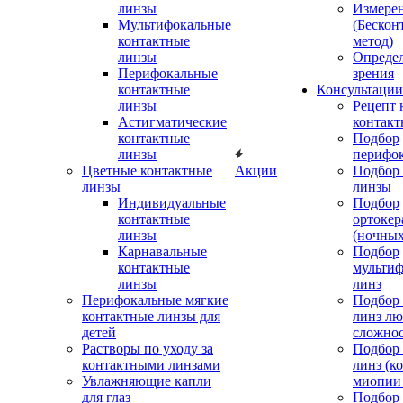
линзы
Измере
Мультифокальные
(Бескон
контактные
метод)
линзы
Определ
Перифокальные
зрения
контактные
Консультации
линзы
Рецепт 
Астигматические
контакт
контактные
Подбор
линзы
перифо
Цветные контактные
Акции
Подбор 
линзы
линзы
Индивидуальные
Подбор
контактные
ортокер
линзы
(ночных
Карнавальные
Подбор
контактные
мульти
линзы
линз
Перифокальные мягкие
Подбор
контактные линзы для
линз л
детей
сложно
Растворы по уходу за
Подбор
контактными линзами
линз (к
Увлажняющие капли
миопии 
для глаз
Подбор