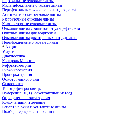
Бифокальные очковые линзы
Мультифокальные очковые линзы
Перифокальные очковые линзы для детей
Астигматические очковые линзы
Разгрузочные очковые линзы
Компьютерные очковые линзы
Очковые линзы с защитой от ультрафиолета
Очковые линзы для водителей
Очковые линзы для офисных сотрудников
Перифокальные очковые линзы
Акции
Услуги
Диагностика
Контроль Миопии
Рефрактометрия
Биомикроскопия
Проверка зрения
Осмотр глазного дна
Скиаскопия
Топография роговицы
Измерение ВГД (Бесконтактный метод)
Определение полей зрения
Консультации и лечение
Рецепт на очки и контактные линзы
Подбор перифокальных линз