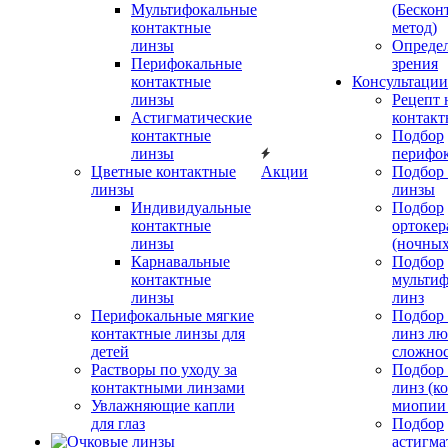
Мультифокальные
(Бескон
контактные
метод)
линзы
Определ
Перифокальные
зрения
контактные
Консультации
линзы
Рецепт 
Астигматические
контакт
контактные
Подбор
линзы
перифо
Цветные контактные
Акции
Подбор 
линзы
линзы
Индивидуальные
Подбор
контактные
ортокер
линзы
(ночных
Карнавальные
Подбор
контактные
мульти
линзы
линз
Перифокальные мягкие
Подбор
контактные линзы для
линз л
детей
сложно
Растворы по уходу за
Подбор
контактными линзами
линз (к
Увлажняющие капли
миопии 
для глаз
Подбор
астигма