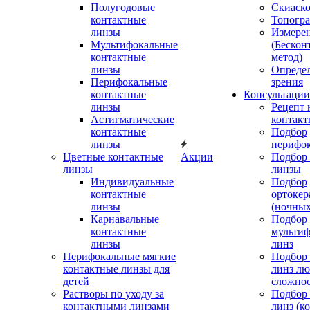
Полугодовые
Скиаск
контактные
Топогр
линзы
Измере
Мультифокальные
(Бескон
контактные
метод)
линзы
Определ
Перифокальные
зрения
контактные
Консультации
линзы
Рецепт 
Астигматические
контакт
контактные
Подбор
линзы
перифо
Цветные контактные
Акции
Подбор 
линзы
линзы
Индивидуальные
Подбор
контактные
ортокер
линзы
(ночных
Карнавальные
Подбор
контактные
мульти
линзы
линз
Перифокальные мягкие
Подбор
контактные линзы для
линз л
детей
сложно
Растворы по уходу за
Подбор
контактными линзами
линз (к