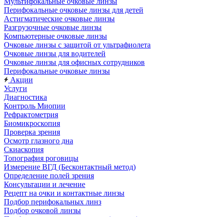
Мультифокальные очковые линзы
Перифокальные очковые линзы для детей
Астигматические очковые линзы
Разгрузочные очковые линзы
Компьютерные очковые линзы
Очковые линзы с защитой от ультрафиолета
Очковые линзы для водителей
Очковые линзы для офисных сотрудников
Перифокальные очковые линзы
Акции
Услуги
Диагностика
Контроль Миопии
Рефрактометрия
Биомикроскопия
Проверка зрения
Осмотр глазного дна
Скиаскопия
Топография роговицы
Измерение ВГД (Бесконтактный метод)
Определение полей зрения
Консультации и лечение
Рецепт на очки и контактные линзы
Подбор перифокальных линз
Подбор очковой линзы