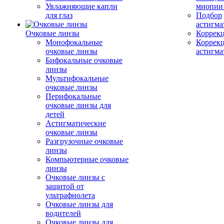
Увлажняющие капли
миопии 
для глаз
Подбор
астигма
Очковые линзы
Коррекц
Монофокальные
Коррек
очковые линзы
астигма
Бифокальные очковые
линзы
Мультифокальные
очковые линзы
Перифокальные
очковые линзы для
детей
Астигматические
очковые линзы
Разгрузочные очковые
линзы
Компьютерные очковые
линзы
Очковые линзы с
защитой от
ультрафиолета
Очковые линзы для
водителей
Очковые линзы для