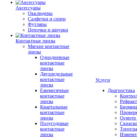
Аксессуары
Окклюдеры
Салфетки и спреи
Футляры
Цепочки и шнурки
Контактные линзы
Мягкие контактные
линзы
Однодневные
контактные
линзы
Двухнедельные
контактные
Услуги
линзы
Ежемесячные
Диагностика
контактные
Контро
линзы
Рефракт
Квартальные
Биомик
контактные
Проверк
линзы
Осмотр 
Полугодовые
Скиаск
контактные
Топогр
линзы
Измере