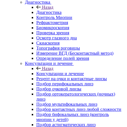
Диагностика
Назад
Диагностика
Контроль Миопии
Рефрактометрия
Биомикроскопия
Проверка зрения
Осмотр глазного дна
Скиаскопия
Топография роговицы
Измерение ВГД (Бесконтактный метод)
Определение полей зрения
Консультации и лечение
Назад
Консультации и лечение
Рецепт на очки и контактные линзы
Подбор перифокальных линз
Подбор очковой линзы
Подбор ортокератологических (ночных)
линз
Подбор мультифокальных линз
Подбор контактных линз любой сложности
Подбор бифокальных линз (контроль
миопии у детей)
Подбор астигматических линз