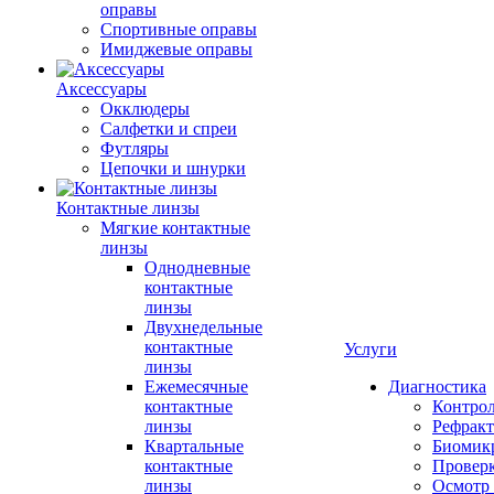
оправы
Спортивные оправы
Имиджевые оправы
Аксессуары
Окклюдеры
Салфетки и спреи
Футляры
Цепочки и шнурки
Контактные линзы
Мягкие контактные
линзы
Однодневные
контактные
линзы
Двухнедельные
контактные
Услуги
линзы
Ежемесячные
Диагностика
контактные
Контро
линзы
Рефракт
Квартальные
Биомик
контактные
Проверк
линзы
Осмотр 