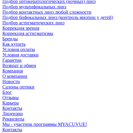
Подбор ортокератологических (ночных) линз
Подбор мультифокальных линз
Подбор контактных линз любой сложности
Подбор бифокальных линз (контроль миопии у детей)
Подбор астигматических линз
Коррекция зрения
Коррекция астигматизма
Бренды
Как купить
Условия оплаты
Условия доставки
Гарантии
Возврат и обмен
Компания
О компании
Новости
Салоны оптики
Блог
Отзывы
Карьера
Контакты
Лицензии
Реквизиты
Мы - участник программы MYACUVUE!
Контакты