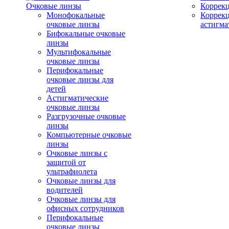
Очковые линзы
Коррекц
Монофокальные
Коррек
очковые линзы
астигма
Бифокальные очковые
линзы
Мультифокальные
очковые линзы
Перифокальные
очковые линзы для
детей
Астигматические
очковые линзы
Разгрузочные очковые
линзы
Компьютерные очковые
линзы
Очковые линзы с
защитой от
ультрафиолета
Очковые линзы для
водителей
Очковые линзы для
офисных сотрудников
Перифокальные
очковые линзы