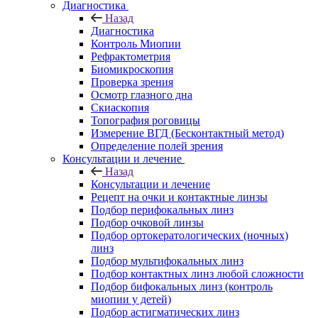
Диагностика
Назад
Диагностика
Контроль Миопии
Рефрактометрия
Биомикроскопия
Проверка зрения
Осмотр глазного дна
Скиаскопия
Топография роговицы
Измерение ВГД (Бесконтактный метод)
Определение полей зрения
Консультации и лечение
Назад
Консультации и лечение
Рецепт на очки и контактные линзы
Подбор перифокальных линз
Подбор очковой линзы
Подбор ортокератологических (ночных)
линз
Подбор мультифокальных линз
Подбор контактных линз любой сложности
Подбор бифокальных линз (контроль
миопии у детей)
Подбор астигматических линз