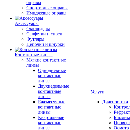
оправы
Спортивные оправы
Имиджевые оправы
Аксессуары
Окклюдеры
Салфетки и спреи
Футляры
Цепочки и шнурки
Контактные линзы
Мягкие контактные
линзы
Однодневные
контактные
линзы
Двухнедельные
контактные
Услуги
линзы
Ежемесячные
Диагностика
контактные
Контро
линзы
Рефракт
Квартальные
Биомик
контактные
Проверк
линзы
Осмотр 