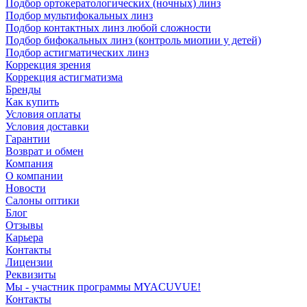
Подбор ортокератологических (ночных) линз
Подбор мультифокальных линз
Подбор контактных линз любой сложности
Подбор бифокальных линз (контроль миопии у детей)
Подбор астигматических линз
Коррекция зрения
Коррекция астигматизма
Бренды
Как купить
Условия оплаты
Условия доставки
Гарантии
Возврат и обмен
Компания
О компании
Новости
Салоны оптики
Блог
Отзывы
Карьера
Контакты
Лицензии
Реквизиты
Мы - участник программы MYACUVUE!
Контакты