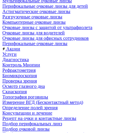
Мультифокальные очковые линзы
Перифокальные очковые линзы для детей
Астигматические очковые линзы
Разгрузочные очковые линзы
Компьютерные очковые линзы
Очковые линзы с защитой от ультрафиолета
Очковые линзы для водителей
Очковые линзы для офисных сотрудников
Перифокальные очковые линзы
Акции
Услуги
Диагностика
Контроль Миопии
Рефрактометрия
Биомикроскопия
Проверка зрения
Осмотр глазного дна
Скиаскопия
Топография роговицы
Измерение ВГД (Бесконтактный метод)
Определение полей зрения
Консультации и лечение
Рецепт на очки и контактные линзы
Подбор перифокальных линз
Подбор очковой линзы