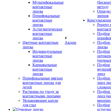
Мультифокальные
(Бескон
контактные
метод)
линзы
Определ
Перифокальные
зрения
контактные
Консультации
линзы
Рецепт 
Астигматические
контакт
контактные
Подбор
линзы
перифо
Цветные контактные
Акции
Подбор 
линзы
линзы
Индивидуальные
Подбор
контактные
ортокер
линзы
(ночных
Карнавальные
Подбор
контактные
мульти
линзы
линз
Перифокальные мягкие
Подбор
контактные линзы для
линз л
детей
сложно
Растворы по уходу за
Подбор
контактными линзами
линз (к
Увлажняющие капли
миопии 
для глаз
Подбор
астигма