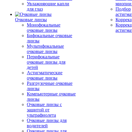
Увлажняющие капли
миопии 
для глаз
Подбор
астигма
Очковые линзы
Коррекц
Монофокальные
Коррек
очковые линзы
астигма
Бифокальные очковые
линзы
Мультифокальные
очковые линзы
Перифокальные
очковые линзы для
детей
Астигматические
очковые линзы
Разгрузочные очковые
линзы
Компьютерные очковые
линзы
Очковые линзы с
защитой от
ультрафиолета
Очковые линзы для
водителей
Очковые линзы для