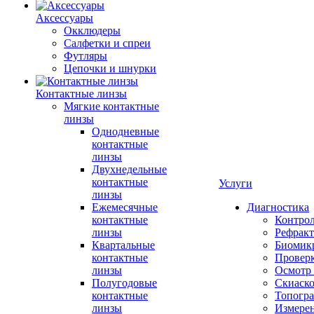
Аксессуары
Окклюдеры
Салфетки и спреи
Футляры
Цепочки и шнурки
Контактные линзы
Мягкие контактные
линзы
Однодневные
контактные
линзы
Двухнедельные
контактные
Услуги
линзы
Ежемесячные
Диагностика
контактные
Контро
линзы
Рефракт
Квартальные
Биомик
контактные
Проверк
линзы
Осмотр 
Полугодовые
Скиаск
контактные
Топогр
линзы
Измере