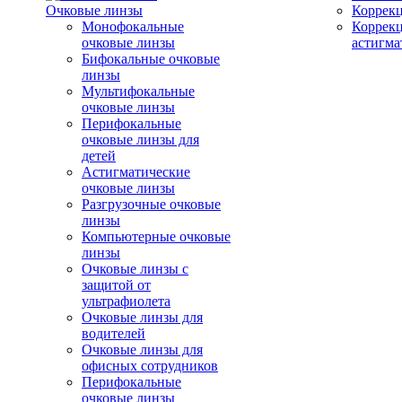
Очковые линзы
Коррекц
Монофокальные
Коррек
очковые линзы
астигма
Бифокальные очковые
линзы
Мультифокальные
очковые линзы
Перифокальные
очковые линзы для
детей
Астигматические
очковые линзы
Разгрузочные очковые
линзы
Компьютерные очковые
линзы
Очковые линзы с
защитой от
ультрафиолета
Очковые линзы для
водителей
Очковые линзы для
офисных сотрудников
Перифокальные
очковые линзы