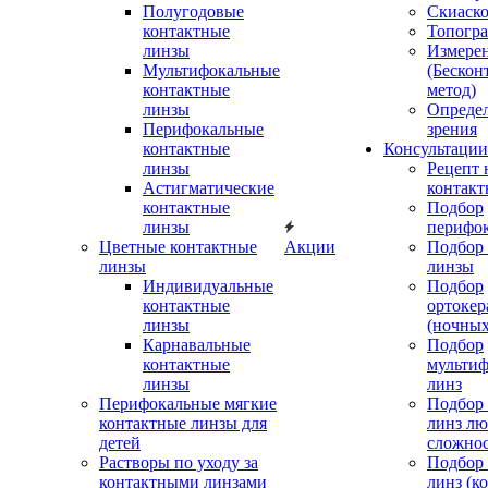
Полугодовые
Скиаск
контактные
Топогр
линзы
Измере
Мультифокальные
(Бескон
контактные
метод)
линзы
Определ
Перифокальные
зрения
контактные
Консультации
линзы
Рецепт 
Астигматические
контакт
контактные
Подбор
линзы
перифо
Цветные контактные
Акции
Подбор 
линзы
линзы
Индивидуальные
Подбор
контактные
ортокер
линзы
(ночных
Карнавальные
Подбор
контактные
мульти
линзы
линз
Перифокальные мягкие
Подбор
контактные линзы для
линз л
детей
сложно
Растворы по уходу за
Подбор
контактными линзами
линз (к