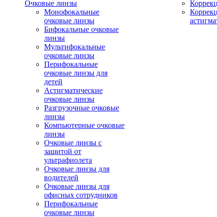
Очковые линзы
Коррекц
Монофокальные
Коррек
очковые линзы
астигма
Бифокальные очковые
линзы
Мультифокальные
очковые линзы
Перифокальные
очковые линзы для
детей
Астигматические
очковые линзы
Разгрузочные очковые
линзы
Компьютерные очковые
линзы
Очковые линзы с
защитой от
ультрафиолета
Очковые линзы для
водителей
Очковые линзы для
офисных сотрудников
Перифокальные
очковые линзы