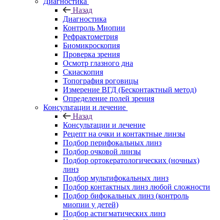
Диагностика
Назад
Диагностика
Контроль Миопии
Рефрактометрия
Биомикроскопия
Проверка зрения
Осмотр глазного дна
Скиаскопия
Топография роговицы
Измерение ВГД (Бесконтактный метод)
Определение полей зрения
Консультации и лечение
Назад
Консультации и лечение
Рецепт на очки и контактные линзы
Подбор перифокальных линз
Подбор очковой линзы
Подбор ортокератологических (ночных)
линз
Подбор мультифокальных линз
Подбор контактных линз любой сложности
Подбор бифокальных линз (контроль
миопии у детей)
Подбор астигматических линз