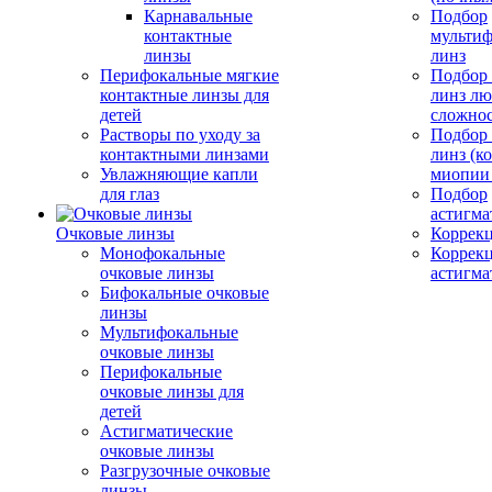
Карнавальные
Подбор
контактные
мульти
линзы
линз
Перифокальные мягкие
Подбор
контактные линзы для
линз л
детей
сложно
Растворы по уходу за
Подбор
контактными линзами
линз (к
Увлажняющие капли
миопии 
для глаз
Подбор
астигма
Очковые линзы
Коррекц
Монофокальные
Коррек
очковые линзы
астигма
Бифокальные очковые
линзы
Мультифокальные
очковые линзы
Перифокальные
очковые линзы для
детей
Астигматические
очковые линзы
Разгрузочные очковые
линзы