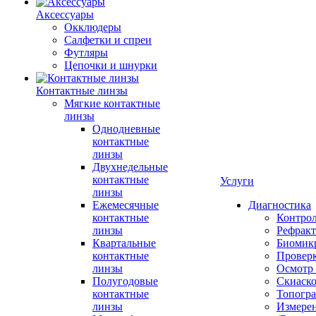
Аксессуары
Окклюдеры
Салфетки и спреи
Футляры
Цепочки и шнурки
Контактные линзы
Мягкие контактные
линзы
Однодневные
контактные
линзы
Двухнедельные
контактные
Услуги
линзы
Ежемесячные
Диагностика
контактные
Контро
линзы
Рефракт
Квартальные
Биомик
контактные
Проверк
линзы
Осмотр 
Полугодовые
Скиаск
контактные
Топогр
линзы
Измере