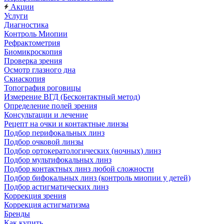
Акции
Услуги
Диагностика
Контроль Миопии
Рефрактометрия
Биомикроскопия
Проверка зрения
Осмотр глазного дна
Скиаскопия
Топография роговицы
Измерение ВГД (Бесконтактный метод)
Определение полей зрения
Консультации и лечение
Рецепт на очки и контактные линзы
Подбор перифокальных линз
Подбор очковой линзы
Подбор ортокератологических (ночных) линз
Подбор мультифокальных линз
Подбор контактных линз любой сложности
Подбор бифокальных линз (контроль миопии у детей)
Подбор астигматических линз
Коррекция зрения
Коррекция астигматизма
Бренды
Как купить