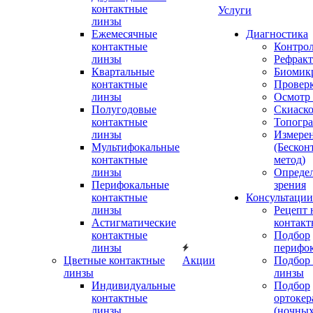
контактные
Услуги
линзы
Ежемесячные
Диагностика
контактные
Контро
линзы
Рефракт
Квартальные
Биомик
контактные
Проверк
линзы
Осмотр 
Полугодовые
Скиаск
контактные
Топогр
линзы
Измере
Мультифокальные
(Бескон
контактные
метод)
линзы
Определ
Перифокальные
зрения
контактные
Консультации
линзы
Рецепт 
Астигматические
контакт
контактные
Подбор
линзы
перифо
Цветные контактные
Акции
Подбор 
линзы
линзы
Индивидуальные
Подбор
контактные
ортокер
линзы
(ночных