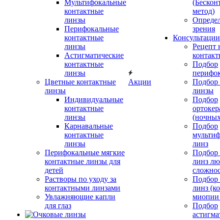
Мультифокальные
(Бескон
контактные
метод)
линзы
Определ
Перифокальные
зрения
контактные
Консультации
линзы
Рецепт 
Астигматические
контакт
контактные
Подбор
линзы
перифо
Цветные контактные
Акции
Подбор 
линзы
линзы
Индивидуальные
Подбор
контактные
ортокер
линзы
(ночных
Карнавальные
Подбор
контактные
мульти
линзы
линз
Перифокальные мягкие
Подбор
контактные линзы для
линз л
детей
сложно
Растворы по уходу за
Подбор
контактными линзами
линз (к
Увлажняющие капли
миопии 
для глаз
Подбор
астигма