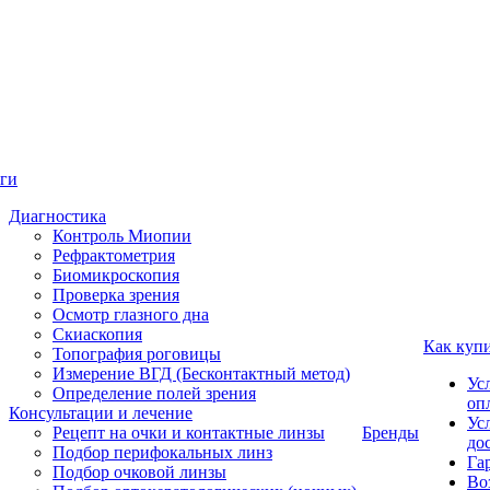
ги
Диагностика
Контроль Миопии
Рефрактометрия
Биомикроскопия
Проверка зрения
Осмотр глазного дна
Скиаскопия
Как куп
Топография роговицы
Измерение ВГД (Бесконтактный метод)
Ус
Определение полей зрения
оп
Консультации и лечение
Ус
Рецепт на очки и контактные линзы
Бренды
до
Подбор перифокальных линз
Га
Подбор очковой линзы
Во