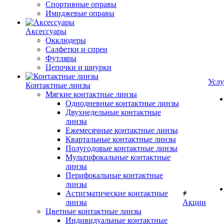
Спортивные оправы
Имиджевые оправы
Аксессуары
Окклюдеры
Салфетки и спреи
Футляры
Цепочки и шнурки
Услу
Контактные линзы
Мягкие контактные линзы
Однодневные контактные линзы
Двухнедельные контактные
линзы
Ежемесячные контактные линзы
Квартальные контактные линзы
Полугодовые контактные линзы
Мультифокальные контактные
линзы
Перифокальные контактные
линзы
Астигматические контактные
линзы
Акции
Цветные контактные линзы
Индивидуальные контактные