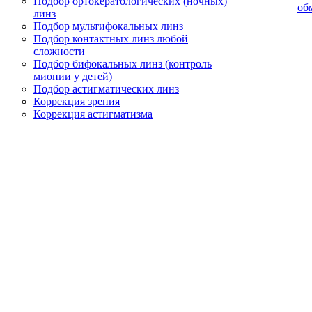
Подбор ортокератологических (ночных)
об
линз
Подбор мультифокальных линз
Подбор контактных линз любой
сложности
Подбор бифокальных линз (контроль
миопии у детей)
Подбор астигматических линз
Коррекция зрения
Коррекция астигматизма