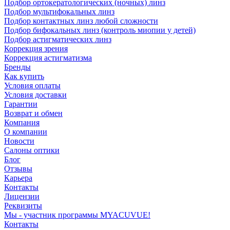
Подбор ортокератологических (ночных) линз
Подбор мультифокальных линз
Подбор контактных линз любой сложности
Подбор бифокальных линз (контроль миопии у детей)
Подбор астигматических линз
Коррекция зрения
Коррекция астигматизма
Бренды
Как купить
Условия оплаты
Условия доставки
Гарантии
Возврат и обмен
Компания
О компании
Новости
Салоны оптики
Блог
Отзывы
Карьера
Контакты
Лицензии
Реквизиты
Мы - участник программы MYACUVUE!
Контакты