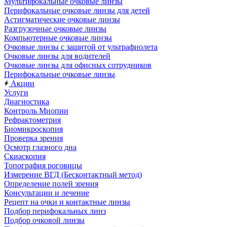
Мультифокальные очковые линзы
Перифокальные очковые линзы для детей
Астигматические очковые линзы
Разгрузочные очковые линзы
Компьютерные очковые линзы
Очковые линзы с защитой от ультрафиолета
Очковые линзы для водителей
Очковые линзы для офисных сотрудников
Перифокальные очковые линзы
Акции
Услуги
Диагностика
Контроль Миопии
Рефрактометрия
Биомикроскопия
Проверка зрения
Осмотр глазного дна
Скиаскопия
Топография роговицы
Измерение ВГД (Бесконтактный метод)
Определение полей зрения
Консультации и лечение
Рецепт на очки и контактные линзы
Подбор перифокальных линз
Подбор очковой линзы