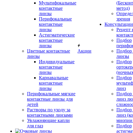
Мультифокальные
(Бескон
контактные
метод)
линзы
Определ
Перифокальные
зрения
контактные
Консультации
линзы
Рецепт 
Астигматические
контакт
контактные
Подбор
линзы
перифо
Цветные контактные
Акции
Подбор 
линзы
линзы
Индивидуальные
Подбор
контактные
ортокер
линзы
(ночных
Карнавальные
Подбор
контактные
мульти
линзы
линз
Перифокальные мягкие
Подбор
контактные линзы для
линз л
детей
сложно
Растворы по уходу за
Подбор
контактными линзами
линз (к
Увлажняющие капли
миопии 
для глаз
Подбор
астигма