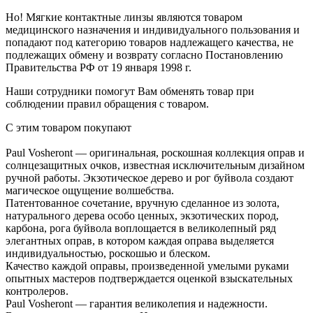
Но! Мягкие контактные линзы являются товаром
медицинского назначения и индивидуального пользования и
попадают под категорию товаров надлежащего качества, не
подлежащих обмену и возврату согласно Постановлению
Правительства РФ от 19 января 1998 г.
Наши сотрудники помогут Вам обменять товар при
соблюдении правил обращения с товаром.
С этим товаром покупают
Paul Vosheront — оригинальная, роскошная коллекция оправ и
солнцезащитных очков, известная исключительным дизайном
ручной работы. Экзотическое дерево и рог буйвола создают
магическое ощущение волшебства.
Патентованное сочетание, вручную сделанное из золота,
натурального дерева особо ценных, экзотических пород,
карбона, рога буйвола воплощается в великолепный ряд
элегантных оправ, в котором каждая оправа выделяется
индивидуальностью, роскошью и блеском.
Качество каждой оправы, произведенной умелыми руками
опытных мастеров подтверждается оценкой взыскательных
контролеров.
Paul Vosheront — гарантия великолепия и надежности.