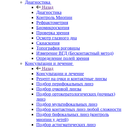
Диагностика
Назад
Диагностика
Контроль Миопии
Рефрактометрия
Биомикроскопия
Проверка зрения
Осмотр глазного дна
Скиаскопия
Топография роговицы
Измерение ВГД (Бесконтактный метод)
Определение полей зрения
Консультации и лечение
Назад
Консультации и лечение
Рецепт на очки и контактные линзы
Подбор перифокальных линз
Подбор очковой линзы
Подбор ортокератологических (ночных)
линз
Подбор мультифокальных линз
Подбор контактных линз любой сложности
Подбор бифокальных линз (контроль
миопии у детей)
Подбор астигматических линз