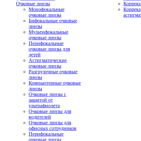
Очковые линзы
Коррекц
Монофокальные
Коррек
очковые линзы
астигма
Бифокальные очковые
линзы
Мультифокальные
очковые линзы
Перифокальные
очковые линзы для
детей
Астигматические
очковые линзы
Разгрузочные очковые
линзы
Компьютерные очковые
линзы
Очковые линзы с
защитой от
ультрафиолета
Очковые линзы для
водителей
Очковые линзы для
офисных сотрудников
Перифокальные
очковые линзы