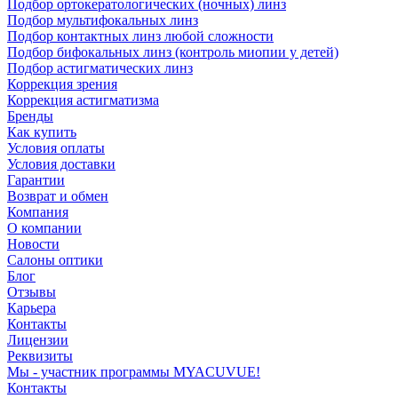
Подбор ортокератологических (ночных) линз
Подбор мультифокальных линз
Подбор контактных линз любой сложности
Подбор бифокальных линз (контроль миопии у детей)
Подбор астигматических линз
Коррекция зрения
Коррекция астигматизма
Бренды
Как купить
Условия оплаты
Условия доставки
Гарантии
Возврат и обмен
Компания
О компании
Новости
Салоны оптики
Блог
Отзывы
Карьера
Контакты
Лицензии
Реквизиты
Мы - участник программы MYACUVUE!
Контакты