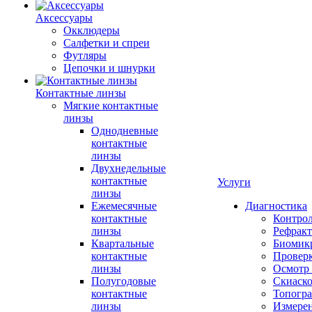
Аксессуары
Окклюдеры
Салфетки и спреи
Футляры
Цепочки и шнурки
Контактные линзы
Мягкие контактные
линзы
Однодневные
контактные
линзы
Двухнедельные
контактные
Услуги
линзы
Ежемесячные
Диагностика
контактные
Контро
линзы
Рефракт
Квартальные
Биомик
контактные
Проверк
линзы
Осмотр 
Полугодовые
Скиаск
контактные
Топогр
линзы
Измере