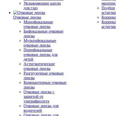
Увлажняющие капли
миопии 
для глаз
Подбор
астигма
Очковые линзы
Коррекц
Монофокальные
Коррек
очковые линзы
астигма
Бифокальные очковые
линзы
Мультифокальные
очковые линзы
Перифокальные
очковые линзы для
детей
Астигматические
очковые линзы
Разгрузочные очковые
линзы
Компьютерные очковые
линзы
Очковые линзы с
защитой от
ультрафиолета
Очковые линзы для
водителей
Очковые линзы для