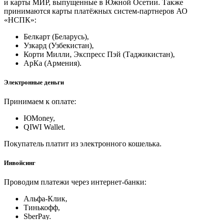
и карты МИР, выпущенные в Южной Осетии. Также
принимаются карты платёжных систем-партнеров АО
«НСПК»:
Белкарт (Беларусь),
Узкард (Узбекистан),
Корти Милли, Экспресс Пэй (Таджикистан),
АрКа (Армения).
Электронные деньги
Принимаем к оплате:
ЮMoney,
QIWI Wallet.
Покупатель платит из электронного кошелька.
Инвойсинг
Проводим платежи через интернет-банки:
Альфа-Клик,
Тинькофф,
SberPay.