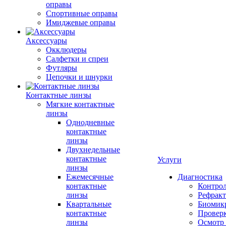
оправы
Спортивные оправы
Имиджевые оправы
Аксессуары
Окклюдеры
Салфетки и спреи
Футляры
Цепочки и шнурки
Контактные линзы
Мягкие контактные
линзы
Однодневные
контактные
линзы
Двухнедельные
контактные
Услуги
линзы
Ежемесячные
Диагностика
контактные
Контро
линзы
Рефракт
Квартальные
Биомик
контактные
Проверк
линзы
Осмотр 