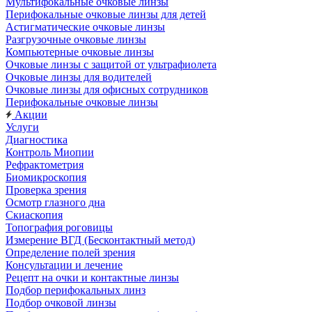
Мультифокальные очковые линзы
Перифокальные очковые линзы для детей
Астигматические очковые линзы
Разгрузочные очковые линзы
Компьютерные очковые линзы
Очковые линзы с защитой от ультрафиолета
Очковые линзы для водителей
Очковые линзы для офисных сотрудников
Перифокальные очковые линзы
Акции
Услуги
Диагностика
Контроль Миопии
Рефрактометрия
Биомикроскопия
Проверка зрения
Осмотр глазного дна
Скиаскопия
Топография роговицы
Измерение ВГД (Бесконтактный метод)
Определение полей зрения
Консультации и лечение
Рецепт на очки и контактные линзы
Подбор перифокальных линз
Подбор очковой линзы