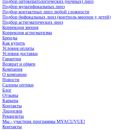
Подбор ортокератологических (ночных) линз
Подбор мультифокальных линз
Подбор контактных линз любой сложности
Подбор бифокальных линз (контроль миопии у детей)
Подбор астигматических линз
Коррекция зрения
Коррекция астигматизма
Бренды
Как купить
Условия оплаты
Условия доставки
Гарантии
Возврат и обмен
Компания
О компании
Новости
Салоны оптики
Блог
Отзывы
Карьера
Контакты
Лицензии
Реквизиты
Мы - участник программы MYACUVUE!
Контакты