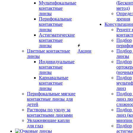
Мультифокальные
(Бескон
контактные
метод)
линзы
Определ
Перифокальные
зрения
контактные
Консультации
линзы
Рецепт 
Астигматические
контакт
контактные
Подбор
линзы
перифо
Цветные контактные
Акции
Подбор 
линзы
линзы
Индивидуальные
Подбор
контактные
ортокер
линзы
(ночных
Карнавальные
Подбор
контактные
мульти
линзы
линз
Перифокальные мягкие
Подбор
контактные линзы для
линз л
детей
сложно
Растворы по уходу за
Подбор
контактными линзами
линз (к
Увлажняющие капли
миопии 
для глаз
Подбор
астигма