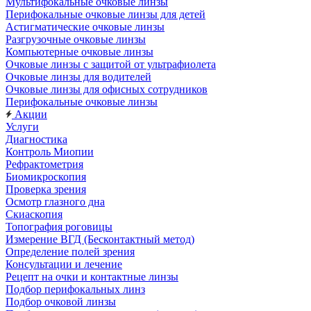
Мультифокальные очковые линзы
Перифокальные очковые линзы для детей
Астигматические очковые линзы
Разгрузочные очковые линзы
Компьютерные очковые линзы
Очковые линзы с защитой от ультрафиолета
Очковые линзы для водителей
Очковые линзы для офисных сотрудников
Перифокальные очковые линзы
Акции
Услуги
Диагностика
Контроль Миопии
Рефрактометрия
Биомикроскопия
Проверка зрения
Осмотр глазного дна
Скиаскопия
Топография роговицы
Измерение ВГД (Бесконтактный метод)
Определение полей зрения
Консультации и лечение
Рецепт на очки и контактные линзы
Подбор перифокальных линз
Подбор очковой линзы