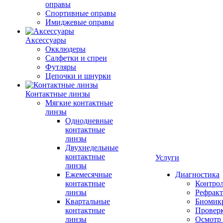
оправы
Спортивные оправы
Имиджевые оправы
Аксессуары
Окклюдеры
Салфетки и спреи
Футляры
Цепочки и шнурки
Контактные линзы
Мягкие контактные
линзы
Однодневные
контактные
линзы
Двухнедельные
контактные
Услуги
линзы
Ежемесячные
Диагностика
контактные
Контро
линзы
Рефракт
Квартальные
Биомик
контактные
Проверк
линзы
Осмотр 