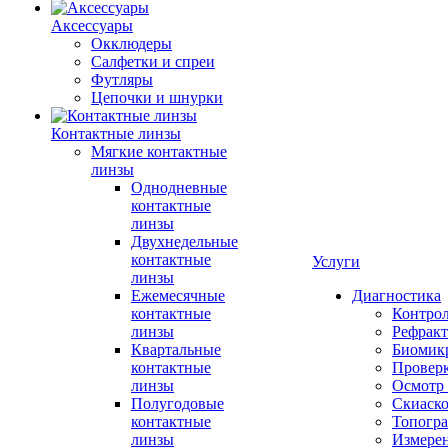
Аксессуары
Окклюдеры
Салфетки и спреи
Футляры
Цепочки и шнурки
Контактные линзы
Мягкие контактные
линзы
Однодневные
контактные
линзы
Двухнедельные
контактные
Услуги
линзы
Ежемесячные
Диагностика
контактные
Контро
линзы
Рефракт
Квартальные
Биомик
контактные
Проверк
линзы
Осмотр 
Полугодовые
Скиаск
контактные
Топогр
линзы
Измере