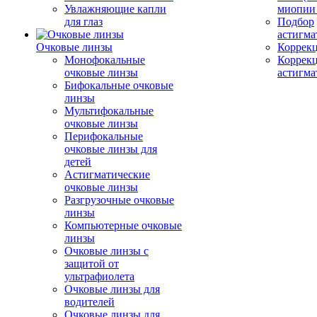
Увлажняющие капли
миопии 
для глаз
Подбор
астигма
Очковые линзы
Коррекц
Монофокальные
Коррек
очковые линзы
астигма
Бифокальные очковые
линзы
Мультифокальные
очковые линзы
Перифокальные
очковые линзы для
детей
Астигматические
очковые линзы
Разгрузочные очковые
линзы
Компьютерные очковые
линзы
Очковые линзы с
защитой от
ультрафиолета
Очковые линзы для
водителей
Очковые линзы для