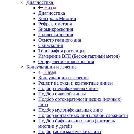
Диагностика
Назад
Диагностика
Контроль Миопии
Рефрактометрия
Биомикроскопия
Проверка зрения
Осмотр глазного дна
Скиаскопия
Топография роговицы
Измерение ВГД (Бесконтактный метод)
Определение полей зрения
Консультации и лечение
Назад
Консультации и лечение
Рецепт на очки и контактные линзы
Подбор перифокальных линз
Подбор очковой линзы
Подбор ортокератологических (ночных)
линз
Подбор мультифокальных линз
Подбор контактных линз любой сложности
Подбор бифокальных линз (контроль
миопии у детей)
Подбор астигматических линз