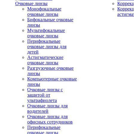
Очковые линзы
Коррекц
Монофокальные
Коррек
очковые линзы
астигма
Бифокальные очковые
линзы
Мультифокальные
очковые линзы
Перифокальные
очковые линзы для
детей
Астигматические
очковые линзы
Разгрузочные очковые
линзы
Компьютерные очковые
линзы
Очковые линзы с
защитой от
ультрафиолета
Очковые линзы для
водителей
Очковые линзы для
офисных сотрудников
Перифокальные
очковые линзы