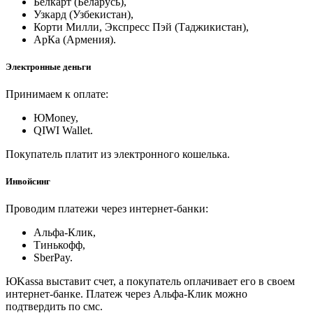
Белкарт (Беларусь),
Узкард (Узбекистан),
Корти Милли, Экспресс Пэй (Таджикистан),
АрКа (Армения).
Электронные деньги
Принимаем к оплате:
ЮMoney,
QIWI Wallet.
Покупатель платит из электронного кошелька.
Инвойсинг
Проводим платежи через интернет-банки:
Альфа-Клик,
Тинькофф,
SberPay.
ЮKassa выставит счет, а покупатель оплачивает его в своем
интернет-банке. Платеж через Альфа-Клик можно
подтвердить по смс.