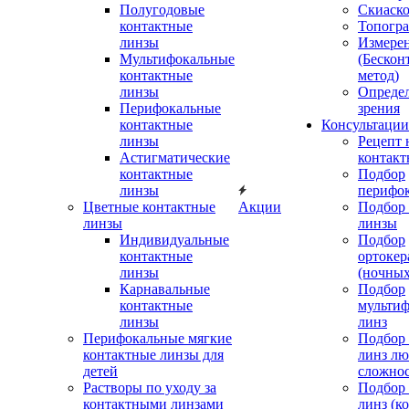
Полугодовые
Скиаск
контактные
Топогр
линзы
Измере
Мультифокальные
(Бескон
контактные
метод)
линзы
Определ
Перифокальные
зрения
контактные
Консультации
линзы
Рецепт 
Астигматические
контакт
контактные
Подбор
линзы
перифо
Цветные контактные
Акции
Подбор 
линзы
линзы
Индивидуальные
Подбор
контактные
ортокер
линзы
(ночных
Карнавальные
Подбор
контактные
мульти
линзы
линз
Перифокальные мягкие
Подбор
контактные линзы для
линз л
детей
сложно
Растворы по уходу за
Подбор
контактными линзами
линз (к