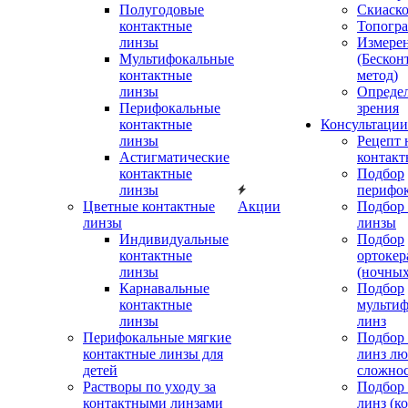
Полугодовые
Скиаск
контактные
Топогр
линзы
Измере
Мультифокальные
(Бескон
контактные
метод)
линзы
Определ
Перифокальные
зрения
контактные
Консультации
линзы
Рецепт 
Астигматические
контакт
контактные
Подбор
линзы
перифо
Цветные контактные
Акции
Подбор 
линзы
линзы
Индивидуальные
Подбор
контактные
ортокер
линзы
(ночных
Карнавальные
Подбор
контактные
мульти
линзы
линз
Перифокальные мягкие
Подбор
контактные линзы для
линз л
детей
сложно
Растворы по уходу за
Подбор
контактными линзами
линз (к