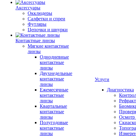
Аксессуары
Окклюдеры
Салфетки и спреи
Футляры
Цепочки и шнурки
Контактные линзы
Мягкие контактные
линзы
Однодневные
контактные
линзы
Двухнедельные
контактные
Услуги
линзы
Ежемесячные
Диагностика
контактные
Контро
линзы
Рефракт
Квартальные
Биомик
контактные
Проверк
линзы
Осмотр 
Полугодовые
Скиаск
контактные
Топогр
линзы
Измере