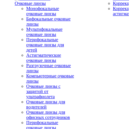
Очковые линзы
Коррекц
Монофокальные
Коррек
очковые линзы
астигма
Бифокальные очковые
линзы
Мультифокальные
очковые линзы
Перифокальные
очковые линзы для
детей
Астигматические
очковые линзы
Разгрузочные очковые
линзы
Компьютерные очковые
линзы
Очковые линзы с
защитой от
ультрафиолета
Очковые линзы для
водителей
Очковые линзы для
офисных сотрудников
Перифокальные
очковые линзы