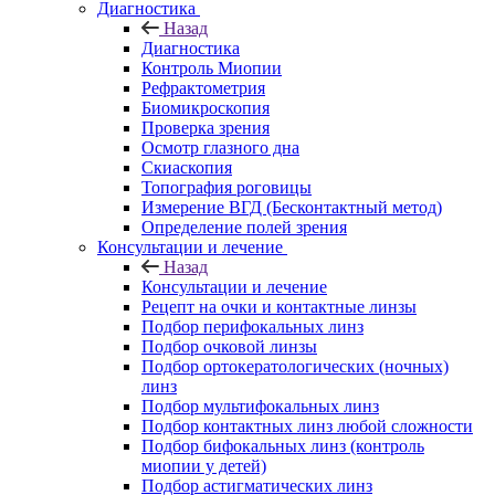
Диагностика
Назад
Диагностика
Контроль Миопии
Рефрактометрия
Биомикроскопия
Проверка зрения
Осмотр глазного дна
Скиаскопия
Топография роговицы
Измерение ВГД (Бесконтактный метод)
Определение полей зрения
Консультации и лечение
Назад
Консультации и лечение
Рецепт на очки и контактные линзы
Подбор перифокальных линз
Подбор очковой линзы
Подбор ортокератологических (ночных)
линз
Подбор мультифокальных линз
Подбор контактных линз любой сложности
Подбор бифокальных линз (контроль
миопии у детей)
Подбор астигматических линз