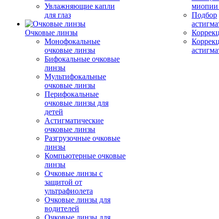
Увлажняющие капли
миопии 
для глаз
Подбор
астигма
Очковые линзы
Коррекц
Монофокальные
Коррек
очковые линзы
астигма
Бифокальные очковые
линзы
Мультифокальные
очковые линзы
Перифокальные
очковые линзы для
детей
Астигматические
очковые линзы
Разгрузочные очковые
линзы
Компьютерные очковые
линзы
Очковые линзы с
защитой от
ультрафиолета
Очковые линзы для
водителей
Очковые линзы для