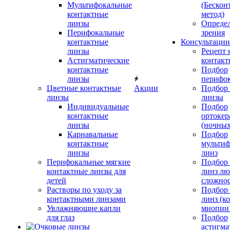
Мультифокальные
(Бескон
контактные
метод)
линзы
Определ
Перифокальные
зрения
контактные
Консультации
линзы
Рецепт 
Астигматические
контакт
контактные
Подбор
линзы
перифо
Цветные контактные
Акции
Подбор 
линзы
линзы
Индивидуальные
Подбор
контактные
ортокер
линзы
(ночных
Карнавальные
Подбор
контактные
мульти
линзы
линз
Перифокальные мягкие
Подбор
контактные линзы для
линз л
детей
сложно
Растворы по уходу за
Подбор
контактными линзами
линз (к
Увлажняющие капли
миопии 
для глаз
Подбор
астигма