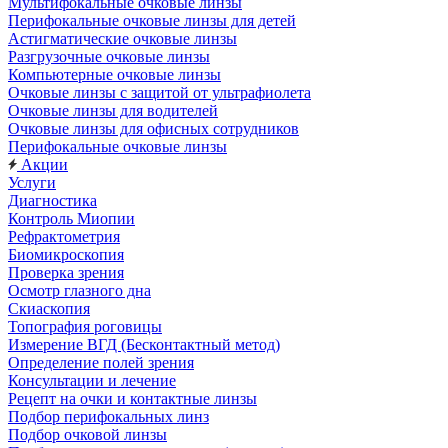
Мультифокальные очковые линзы
Перифокальные очковые линзы для детей
Астигматические очковые линзы
Разгрузочные очковые линзы
Компьютерные очковые линзы
Очковые линзы с защитой от ультрафиолета
Очковые линзы для водителей
Очковые линзы для офисных сотрудников
Перифокальные очковые линзы
Акции
Услуги
Диагностика
Контроль Миопии
Рефрактометрия
Биомикроскопия
Проверка зрения
Осмотр глазного дна
Скиаскопия
Топография роговицы
Измерение ВГД (Бесконтактный метод)
Определение полей зрения
Консультации и лечение
Рецепт на очки и контактные линзы
Подбор перифокальных линз
Подбор очковой линзы