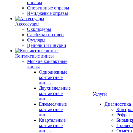
оправы
Спортивные оправы
Имиджевые оправы
Аксессуары
Окклюдеры
Салфетки и спреи
Футляры
Цепочки и шнурки
Контактные линзы
Мягкие контактные
линзы
Однодневные
контактные
линзы
Двухнедельные
контактные
Услуги
линзы
Ежемесячные
Диагностика
контактные
Контро
линзы
Рефракт
Квартальные
Биомик
контактные
Проверк
линзы
Осмотр 