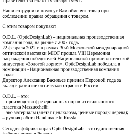
Правительства РФ от 19 января 1998 г.
Наши сотрудники помогут Вам обменять товар при
соблюдении правил обращения с товаром.
С этим товаром покупают
O.D.L. (OpticDesignLab) – национальная производственная
компания года, на рынке с 2007 года.
22 февраля 2022 г. в рамках 30-й Московской международной
оптической выставки MIOF прошла VIII Церемония
награждения победителей Национальной премии оптической
индустрии «Золотой лорнет». OpticDesignLab победила в
номинации «Национальная производственная компания
года».
Директор Александр Васильев признан Персоной года за
вклад в развитие оптической отрасти в России.
O.D.L. – это:
– производство фрезерованных оправ из итальянского
пластика Mazzucchelli;
– эко материалы (ацетат целлюлозы, ценные породы дерева);
– ручная работа Hand made in Russia.
Сегодня фабрика оправ OpticDesignLab – это единственная
фабрика оправ в России.