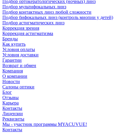
Подбор ортокератологических (ночных) линз
Подбор мультифокальных линз
Подбор контактных линз любой сложности
Подбор бифокальных линз (контроль миопии у детей)
Подбор астигматических линз
Коррекция зрения
Коррекция астигматизма
Бренды
Как купить
Условия оплаты
Условия доставки
Гарантии
Возврат и обмен
Компания
О компании
Новости
Салоны оптики
Блог
Отзывы
Карьера
Контакты
Лицензии
Реквизиты
Мы - участник программы MYACUVUE!
Контакты