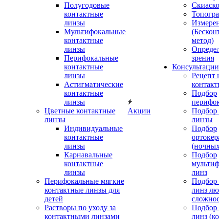
Полугодовые
Скиаск
контактные
Топогр
линзы
Измере
Мультифокальные
(Бескон
контактные
метод)
линзы
Определ
Перифокальные
зрения
контактные
Консультации
линзы
Рецепт 
Астигматические
контакт
контактные
Подбор
линзы
перифо
Цветные контактные
Акции
Подбор 
линзы
линзы
Индивидуальные
Подбор
контактные
ортокер
линзы
(ночных
Карнавальные
Подбор
контактные
мульти
линзы
линз
Перифокальные мягкие
Подбор
контактные линзы для
линз л
детей
сложно
Растворы по уходу за
Подбор
контактными линзами
линз (к