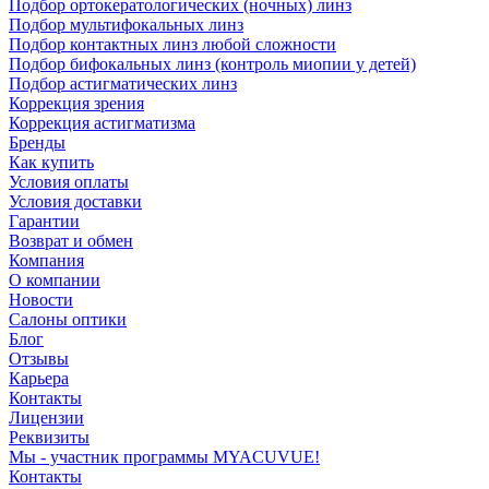
Подбор ортокератологических (ночных) линз
Подбор мультифокальных линз
Подбор контактных линз любой сложности
Подбор бифокальных линз (контроль миопии у детей)
Подбор астигматических линз
Коррекция зрения
Коррекция астигматизма
Бренды
Как купить
Условия оплаты
Условия доставки
Гарантии
Возврат и обмен
Компания
О компании
Новости
Салоны оптики
Блог
Отзывы
Карьера
Контакты
Лицензии
Реквизиты
Мы - участник программы MYACUVUE!
Контакты