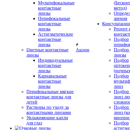
Мультифокальные
(Бескон
контактные
метод)
линзы
Определ
Перифокальные
зрения
контактные
Консультации
линзы
Рецепт 
Астигматические
контакт
контактные
Подбор
линзы
перифо
Цветные контактные
Акции
Подбор 
линзы
линзы
Индивидуальные
Подбор
контактные
ортокер
линзы
(ночных
Карнавальные
Подбор
контактные
мульти
линзы
линз
Перифокальные мягкие
Подбор
контактные линзы для
линз л
детей
сложно
Растворы по уходу за
Подбор
контактными линзами
линз (к
Увлажняющие капли
миопии 
для глаз
Подбор
астигма