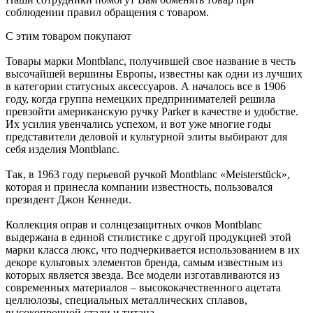
соблюдении правил обращения с товаром.
С этим товаром покупают
Товары марки Montblanc, получившей свое название в честь
высочайшей вершины Европы, известны как одни из лучших
в категории статусных аксессуаров. А началось все в 1906
году, когда группа немецких предпринимателей решила
превзойти американскую ручку Parker в качестве и удобстве.
Их усилия увенчались успехом, и вот уже многие годы
представители деловой и культурной элиты выбирают для
себя изделия Montblanc.
Так, в 1963 году перьевой ручкой Montblanc «Meisterstück»,
которая и принесла компании известность, пользовался
президент Джон Кеннеди.
Коллекция оправ и солнцезащитных очков Montblanc
выдержана в единой стилистике с другой продукцией этой
марки класса люкс, что подчеркивается использованием в их
декоре культовых элементов бренда, самым известным из
которых является звезда. Все модели изготавливаются из
современных материалов – высококачественного ацетата
целлюлозы, специальных металлических сплавов,
высокопрочной стали и титана.