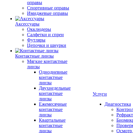
оправы
Спортивные оправы
Имиджевые оправы
Аксессуары
Окклюдеры
Салфетки и спреи
Футляры
Цепочки и шнурки
Контактные линзы
Мягкие контактные
линзы
Однодневные
контактные
линзы
Двухнедельные
контактные
Услуги
линзы
Ежемесячные
Диагностика
контактные
Контро
линзы
Рефракт
Квартальные
Биомик
контактные
Проверк
линзы
Осмотр 