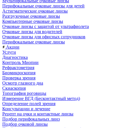
Мультифокальные очковые линзы
Перифокальные очковые линзы для детей
Астигматические очковые линзы
Разгрузочные очковые линзы
Компьютерные очковые линзы
Очковые линзы с защитой от ультрафиолета
Очковые линзы для водителей
Очковые линзы для офисных сотрудников
Перифокальные очковые линзы
Акции
Услуги
Диагностика
Контроль Миопии
Рефрактометрия
Биомикроскопия
Проверка зрения
Осмотр глазного дна
Скиаскопия
Топография роговицы
Измерение ВГД (Бесконтактный метод)
Определение полей зрения
Консультации и лечение
Рецепт на очки и контактные линзы
Подбор перифокальных линз
Подбор очковой линзы