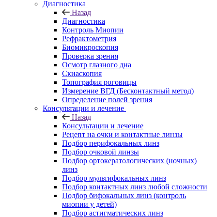
Диагностика
Назад
Диагностика
Контроль Миопии
Рефрактометрия
Биомикроскопия
Проверка зрения
Осмотр глазного дна
Скиаскопия
Топография роговицы
Измерение ВГД (Бесконтактный метод)
Определение полей зрения
Консультации и лечение
Назад
Консультации и лечение
Рецепт на очки и контактные линзы
Подбор перифокальных линз
Подбор очковой линзы
Подбор ортокератологических (ночных)
линз
Подбор мультифокальных линз
Подбор контактных линз любой сложности
Подбор бифокальных линз (контроль
миопии у детей)
Подбор астигматических линз