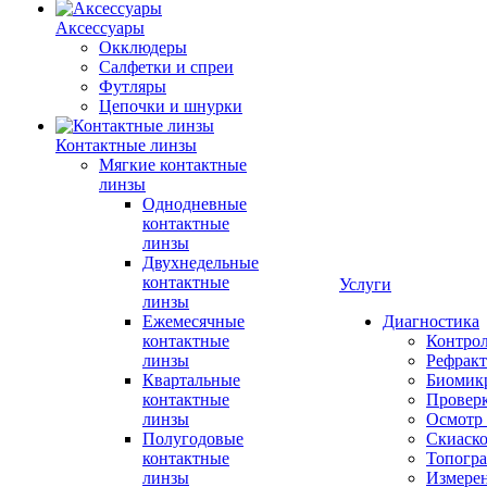
Аксессуары
Окклюдеры
Салфетки и спреи
Футляры
Цепочки и шнурки
Контактные линзы
Мягкие контактные
линзы
Однодневные
контактные
линзы
Двухнедельные
контактные
Услуги
линзы
Ежемесячные
Диагностика
контактные
Контро
линзы
Рефракт
Квартальные
Биомик
контактные
Проверк
линзы
Осмотр 
Полугодовые
Скиаск
контактные
Топогр
линзы
Измере