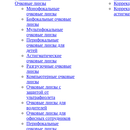
Очковые линзы
Коррекц
Монофокальные
Коррек
очковые линзы
астигма
Бифокальные очковые
линзы
Мультифокальные
очковые линзы
Перифокальные
очковые линзы для
детей
Астигматические
очковые линзы
Разгрузочные очковые
линзы
Компьютерные очковые
линзы
Очковые линзы с
защитой от
ультрафиолета
Очковые линзы для
водителей
Очковые линзы для
офисных сотрудников
Перифокальные
очковые линзы