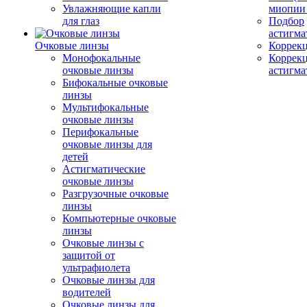
Увлажняющие капли
миопии 
для глаз
Подбор
астигма
Очковые линзы
Коррекц
Монофокальные
Коррек
очковые линзы
астигма
Бифокальные очковые
линзы
Мультифокальные
очковые линзы
Перифокальные
очковые линзы для
детей
Астигматические
очковые линзы
Разгрузочные очковые
линзы
Компьютерные очковые
линзы
Очковые линзы с
защитой от
ультрафиолета
Очковые линзы для
водителей
Очковые линзы для