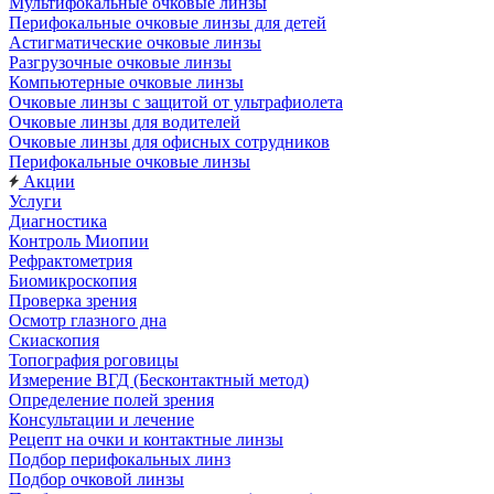
Мультифокальные очковые линзы
Перифокальные очковые линзы для детей
Астигматические очковые линзы
Разгрузочные очковые линзы
Компьютерные очковые линзы
Очковые линзы с защитой от ультрафиолета
Очковые линзы для водителей
Очковые линзы для офисных сотрудников
Перифокальные очковые линзы
Акции
Услуги
Диагностика
Контроль Миопии
Рефрактометрия
Биомикроскопия
Проверка зрения
Осмотр глазного дна
Скиаскопия
Топография роговицы
Измерение ВГД (Бесконтактный метод)
Определение полей зрения
Консультации и лечение
Рецепт на очки и контактные линзы
Подбор перифокальных линз
Подбор очковой линзы