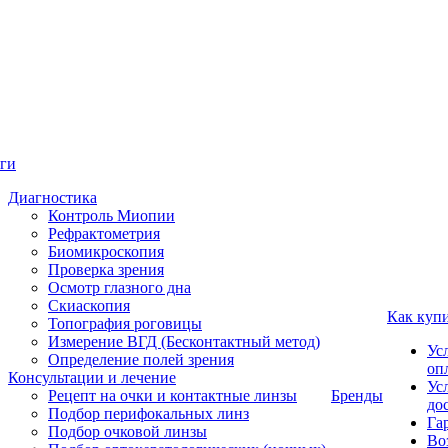
ги
Диагностика
Контроль Миопии
Рефрактометрия
Биомикроскопия
Проверка зрения
Осмотр глазного дна
Скиаскопия
Как куп
Топография роговицы
Измерение ВГД (Бесконтактный метод)
Ус
Определение полей зрения
оп
Консультации и лечение
Ус
Рецепт на очки и контактные линзы
Бренды
до
Подбор перифокальных линз
Га
Подбор очковой линзы
Во