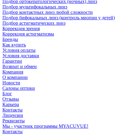
Подбор ортокератологических (ночных) линз
Подбор мультифокальных линз
Подбор контактных линз любой сложности
Подбор бифокальных линз (контроль миопии у детей)
Подбор астигматических линз
Коррекция зрения
Коррекция астигматизма
Бренды
Как купить
Условия оплаты
Условия доставки
Гарантии
Возврат и обмен
Компания
О компании
Новости
Салоны оптики
Блог
Отзывы
Карьера
Контакты
Лицензии
Реквизиты
Мы - участник программы MYACUVUE!
Контакты