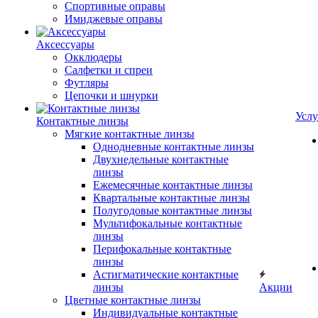
Спортивные оправы
Имиджевые оправы
Аксессуары
Окклюдеры
Салфетки и спреи
Футляры
Цепочки и шнурки
Услу
Контактные линзы
Мягкие контактные линзы
Однодневные контактные линзы
Двухнедельные контактные
линзы
Ежемесячные контактные линзы
Квартальные контактные линзы
Полугодовые контактные линзы
Мультифокальные контактные
линзы
Перифокальные контактные
линзы
Астигматические контактные
линзы
Акции
Цветные контактные линзы
Индивидуальные контактные