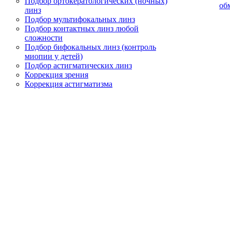
Подбор ортокератологических (ночных)
об
линз
Подбор мультифокальных линз
Подбор контактных линз любой
сложности
Подбор бифокальных линз (контроль
миопии у детей)
Подбор астигматических линз
Коррекция зрения
Коррекция астигматизма