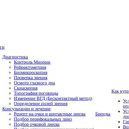
ги
Диагностика
Контроль Миопии
Рефрактометрия
Биомикроскопия
Проверка зрения
Осмотр глазного дна
Скиаскопия
Как куп
Топография роговицы
Измерение ВГД (Бесконтактный метод)
Ус
Определение полей зрения
оп
Консультации и лечение
Ус
Рецепт на очки и контактные линзы
Бренды
до
Подбор перифокальных линз
Га
Подбор очковой линзы
Во