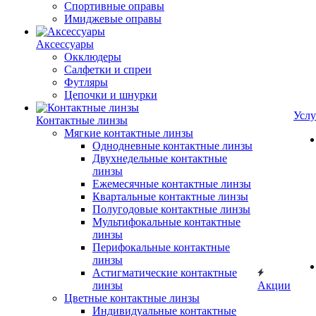
Спортивные оправы
Имиджевые оправы
Аксессуары
Окклюдеры
Салфетки и спреи
Футляры
Цепочки и шнурки
Услу
Контактные линзы
Мягкие контактные линзы
Однодневные контактные линзы
Двухнедельные контактные
линзы
Ежемесячные контактные линзы
Квартальные контактные линзы
Полугодовые контактные линзы
Мультифокальные контактные
линзы
Перифокальные контактные
линзы
Астигматические контактные
линзы
Акции
Цветные контактные линзы
Индивидуальные контактные