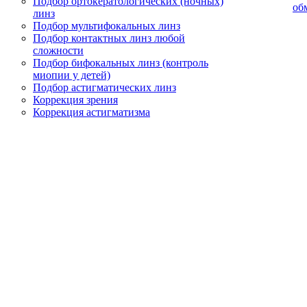
Подбор ортокератологических (ночных)
об
линз
Подбор мультифокальных линз
Подбор контактных линз любой
сложности
Подбор бифокальных линз (контроль
миопии у детей)
Подбор астигматических линз
Коррекция зрения
Коррекция астигматизма