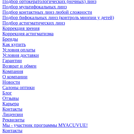
Подбор ортокератологических (ночных) линз
Подбор мультифокальных линз
Подбор контактных линз любой сложности
Подбор бифокальных линз (контроль миопии у детей)
Подбор астигматических линз
Коррекция зрения
Коррекция астигматизма
Бренды
Как купить
Условия оплаты
Условия доставки
Гарантии
Возврат и обмен
Компания
О компании
Новости
Салоны оптики
Блог
Отзывы
Карьера
Контакты
Лицензии
Реквизиты
Мы - участник программы MYACUVUE!
Контакты