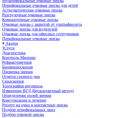
Мультифокальные очковые линзы
Перифокальные очковые линзы для детей
Астигматические очковые линзы
Разгрузочные очковые линзы
Компьютерные очковые линзы
Очковые линзы с защитой от ультрафиолета
Очковые линзы для водителей
Очковые линзы для офисных сотрудников
Перифокальные очковые линзы
Акции
Услуги
Диагностика
Контроль Миопии
Рефрактометрия
Биомикроскопия
Проверка зрения
Осмотр глазного дна
Скиаскопия
Топография роговицы
Измерение ВГД (Бесконтактный метод)
Определение полей зрения
Консультации и лечение
Рецепт на очки и контактные линзы
Подбор перифокальных линз
Подбор очковой линзы