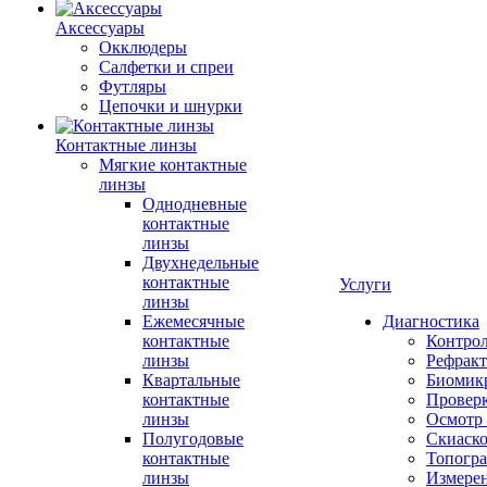
Аксессуары
Окклюдеры
Салфетки и спреи
Футляры
Цепочки и шнурки
Контактные линзы
Мягкие контактные
линзы
Однодневные
контактные
линзы
Двухнедельные
контактные
Услуги
линзы
Ежемесячные
Диагностика
контактные
Контро
линзы
Рефракт
Квартальные
Биомик
контактные
Проверк
линзы
Осмотр 
Полугодовые
Скиаск
контактные
Топогр
линзы
Измере