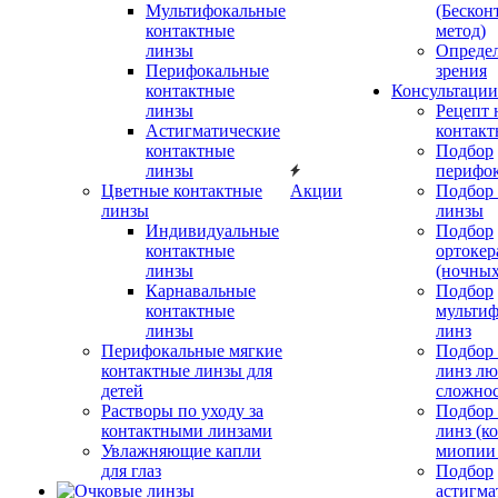
Мультифокальные
(Бескон
контактные
метод)
линзы
Определ
Перифокальные
зрения
контактные
Консультации
линзы
Рецепт 
Астигматические
контакт
контактные
Подбор
линзы
перифо
Цветные контактные
Акции
Подбор 
линзы
линзы
Индивидуальные
Подбор
контактные
ортокер
линзы
(ночных
Карнавальные
Подбор
контактные
мульти
линзы
линз
Перифокальные мягкие
Подбор
контактные линзы для
линз л
детей
сложно
Растворы по уходу за
Подбор
контактными линзами
линз (к
Увлажняющие капли
миопии 
для глаз
Подбор
астигма