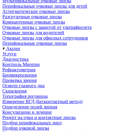
Мультифокальные очковые линзы
Перифокальные очковые линзы для детей
Астигматические очковые линзы
Разгрузочные очковые линзы
Компьютерные очковые линзы
Очковые линзы с защитой от ультрафиолета
Очковые линзы для водителей
Очковые линзы для офисных сотрудников
Перифокальные очковые линзы
Акции
Услуги
Диагностика
Контроль Миопии
Рефрактометрия
Биомикроскопия
Проверка зрения
Осмотр глазного дна
Скиаскопия
Топография роговицы
Измерение ВГД (Бесконтактный метод)
Определение полей зрения
Консультации и лечение
Рецепт на очки и контактные линзы
Подбор перифокальных линз
Подбор очковой линзы