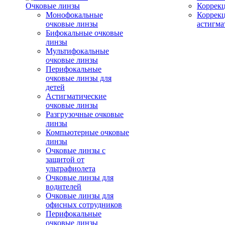
Очковые линзы
Коррекц
Монофокальные
Коррек
очковые линзы
астигма
Бифокальные очковые
линзы
Мультифокальные
очковые линзы
Перифокальные
очковые линзы для
детей
Астигматические
очковые линзы
Разгрузочные очковые
линзы
Компьютерные очковые
линзы
Очковые линзы с
защитой от
ультрафиолета
Очковые линзы для
водителей
Очковые линзы для
офисных сотрудников
Перифокальные
очковые линзы