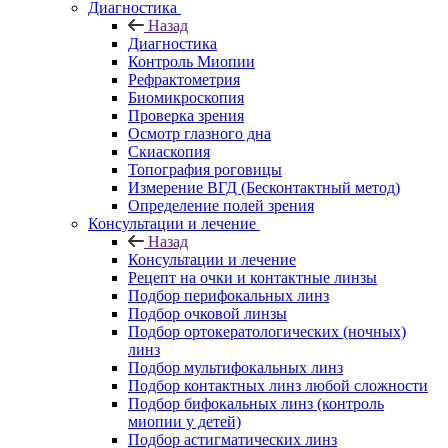
Диагностика
Назад
Диагностика
Контроль Миопии
Рефрактометрия
Биомикроскопия
Проверка зрения
Осмотр глазного дна
Скиаскопия
Топография роговицы
Измерение ВГД (Бесконтактный метод)
Определение полей зрения
Консультации и лечение
Назад
Консультации и лечение
Рецепт на очки и контактные линзы
Подбор перифокальных линз
Подбор очковой линзы
Подбор ортокератологических (ночных)
линз
Подбор мультифокальных линз
Подбор контактных линз любой сложности
Подбор бифокальных линз (контроль
миопии у детей)
Подбор астигматических линз