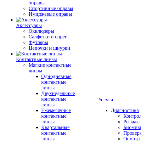
оправы
Спортивные оправы
Имиджевые оправы
Аксессуары
Окклюдеры
Салфетки и спреи
Футляры
Цепочки и шнурки
Контактные линзы
Мягкие контактные
линзы
Однодневные
контактные
линзы
Двухнедельные
контактные
Услуги
линзы
Ежемесячные
Диагностика
контактные
Контро
линзы
Рефракт
Квартальные
Биомик
контактные
Проверк
линзы
Осмотр 