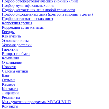
Подбор ортокератологических (ночных) линз
Подбор мультифокальных линз
Подбор контактных линз любой сложности
Подбор бифокальных линз (контроль миопии у детей)
Подбор астигматических линз
Коррекция зрения
Коррекция астигматизма
Бренды
Как купить
Условия оплаты
Условия доставки
Гарантии
Возврат и обмен
Компания
О компании
Новости
Салоны оптики
Блог
Отзывы
Карьера
Контакты
Лицензии
Реквизиты
Мы - участник программы MYACUVUE!
Контакты