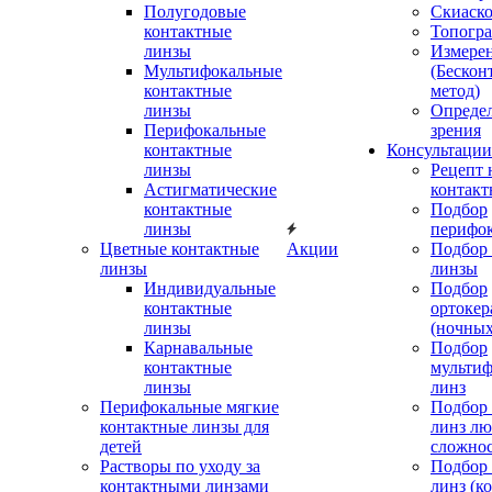
Полугодовые
Скиаск
контактные
Топогр
линзы
Измере
Мультифокальные
(Бескон
контактные
метод)
линзы
Определ
Перифокальные
зрения
контактные
Консультации
линзы
Рецепт 
Астигматические
контакт
контактные
Подбор
линзы
перифо
Цветные контактные
Акции
Подбор 
линзы
линзы
Индивидуальные
Подбор
контактные
ортокер
линзы
(ночных
Карнавальные
Подбор
контактные
мульти
линзы
линз
Перифокальные мягкие
Подбор
контактные линзы для
линз л
детей
сложно
Растворы по уходу за
Подбор
контактными линзами
линз (к