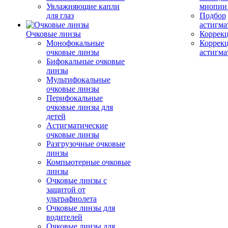
Увлажняющие капли
миопии 
для глаз
Подбор
астигма
Очковые линзы
Коррекц
Монофокальные
Коррек
очковые линзы
астигма
Бифокальные очковые
линзы
Мультифокальные
очковые линзы
Перифокальные
очковые линзы для
детей
Астигматические
очковые линзы
Разгрузочные очковые
линзы
Компьютерные очковые
линзы
Очковые линзы с
защитой от
ультрафиолета
Очковые линзы для
водителей
Очковые линзы для