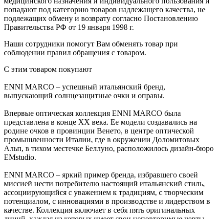
медицинского назначения и индивидуального пользования и
попадают под категорию товаров надлежащего качества, не
подлежащих обмену и возврату согласно Постановлению
Правительства РФ от 19 января 1998 г.
Наши сотрудники помогут Вам обменять товар при
соблюдении правил обращения с товаром.
С этим товаром покупают
ENNI MARCO – успешный итальянский бренд,
выпускающий солнцезащитные очки и оправы.
Впервые оптическая коллекция ENNI MARCO была
представлена в конце ХХ века. Ее модели создавались на
родине очков в провинции Венето, в центре оптической
промышленности Италии, где в окружении Доломитовых
Альп, в тихом местечке Беллуно, расположилось дизайн-бюро
ЕМstudio.
ENNI MARCO – яркий пример бренда, избравшего своей
миссией нести потребителю настоящий итальянский стиль,
ассоциирующийся с уважением к традициям, с творческим
потенциалом, с инновациями в производстве и лидерством в
качестве. Коллекция включает в себя пять оригинальных
линий, каждая из которых имеет свои неповторимые черты.